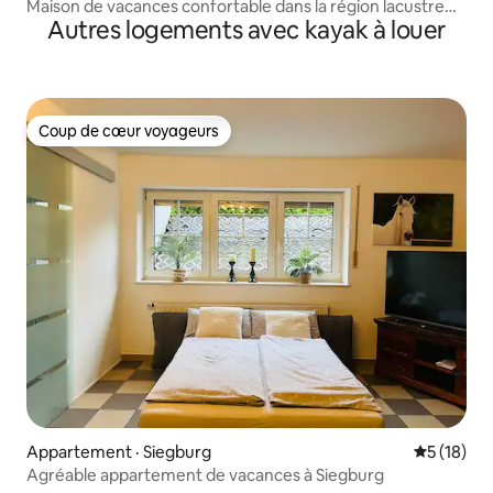
Maison de vacances confortable dans la région lacustre
Autres logements avec kayak à louer
d'Inheiden
Coup de cœur voyageurs
Coup de cœur voyageurs
Appartement · Siegburg
Note moye
5 (18)
Agréable appartement de vacances à Siegburg