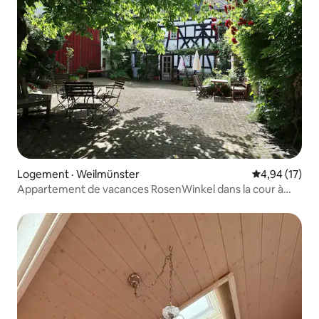
Logement · Weilmünster
Note moyenne
4,94 (17)
Appartement de vacances RosenWinkel dans la cour à
colombages