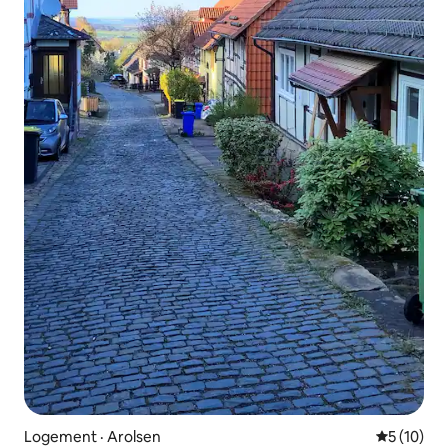
Logement · Arolsen
Note moye
5 (10)