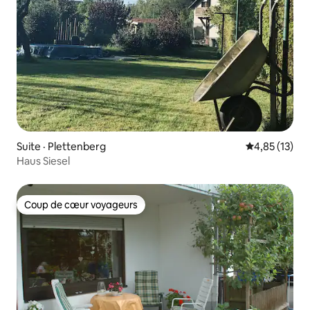
Suite · Plettenberg
Note moyenne
4,85 (13)
Haus Siesel
Coup de cœur voyageurs
Coup de cœur voyageurs