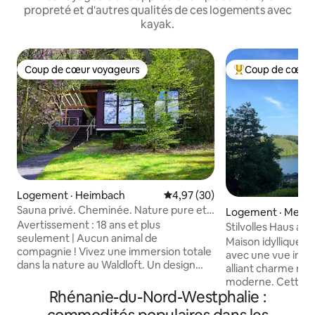
propreté et d'autres qualités de ces logements avec
kayak.
Coup de cœur voyageurs
Coup de cœur 
Coup de cœur voyageurs
Coup de cœur voy
Logement · Heimbach
Note moyenne de 4,97 sur 5, 
4,97 (30)
Sauna privé. Cheminée. Nature pure et
Logement · Mein
calme.
Avertissement : 18 ans et plus
Stilvolles Haus am
seulement | Aucun animal de
nature
Maison idyllique e
compagnie ! Vivez une immersion totale
avec une vue impre
dans la nature au Waldloft. Un design
alliant charme rus
minimaliste, des matériaux naturels et
moderne. Cette élégante maison
une vue panoramique sur le parc
Rhénanie-du-Nord-Westphalie :
unifamiliale est si
national de l'Eifel créent un havre de paix
absolument calme, 