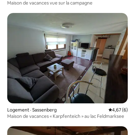
Maison de vacances vue sur la campagne
Logement · Sassenberg
Note moyenn
4,67 (6)
Maison de vacances « Karpfenteich » au lac Feldmarksee