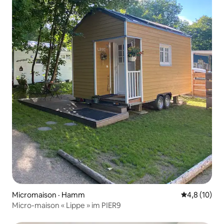
Micromaison · Hamm
Note moyenn
4,8 (10)
Micro-maison « Lippe » im PIER9