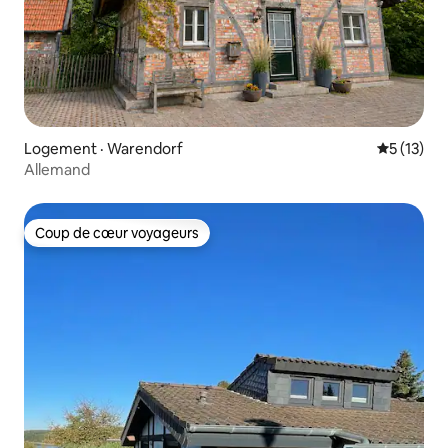
Logement · Warendorf
Note moye
5 (13)
Allemand
Coup de cœur voyageurs
Coup de cœur voyageurs