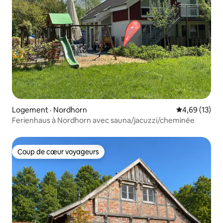
Logement · Nordhorn
Note moyenne
4,69 (13)
Ferienhaus à Nordhorn avec sauna/jacuzzi/cheminée
Coup de cœur voyageurs
Coup de cœur voyageurs