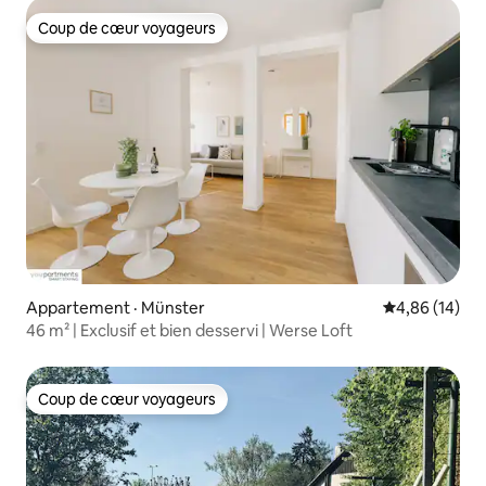
Coup de cœur voyageurs
Coup de cœur voyageurs
Appartement · Münster
Note moyenne
4,86 (14)
46 m² | Exclusif et bien desservi | Werse Loft
Coup de cœur voyageurs
Coup de cœur voyageurs