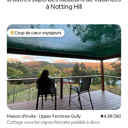
à Notting Hill
Coup de cœur voyageurs
Coup de cœur voyageurs parmi les plus aimés
Maison d'invité · Upper Ferntree Gully
Note moyenne
4,98 (56)
Cottage sous les vignes Retraite paisible à deux