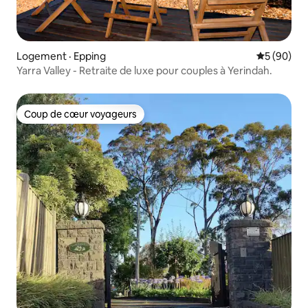
Logement · Epping
Note moye
5 (90)
Yarra Valley - Retraite de luxe pour couples à Yerindah.
Coup de cœur voyageurs
Coup de cœur voyageurs