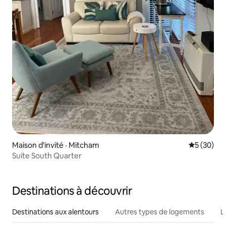
Maison d'invité · Mitcham
Note moye
5 (30)
Suite South Quarter
Destinations à découvrir
Destinations aux alentours
Autres types de logements
L