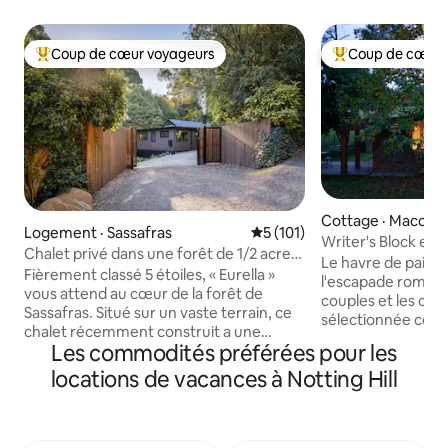
Coup de cœur voyageurs
Coup de cœur 
Coup de cœur voyageurs parmi les plus aimés
Coup de cœur voy
Cottage · Macclesf
Logement · Sassafras
Note moyenne de 5 sur 5, 1
5 (101)
Writer's Block est 
Chalet privé dans une forêt de 1/2 acre
romantique
Le havre de paix W
une forêt de 0,2 hectare dans les
Fièrement classé 5 étoiles, « Eurella »
l'escapade romanti
Dandenong Ranges
vous attend au cœur de la forêt de
couples et les créat
Sassafras. Situé sur un vaste terrain, ce
sélectionnée comm
chalet récemment construit a une
finalistes du prix 
Les commodités préférées pour les
ambiance de luxe, y compris de
2022 pour l'Austral
nombreuses fenêtres à double vitrage
locations de vacances à Notting Hill
Zélande. Située su
qui sont parfaitement encadrées pour
d'eucalyptus et de
profiter du jardin et de la forêt privés et
retraite rurale pri
enchanteurs. Les autres luxes incluent
10 minutes en voit
des téléviseurs/chauffage muraux, des