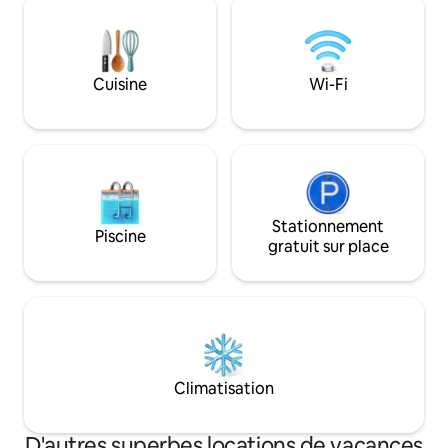
restaurants, des b
ventilateurs de plafond, un système de
promenades pittor
climatisation, une cheminée à foyer
Puffing Billy. La va
ouvert, des comptoirs en pierre, des
qu'à 30 minutes en
matelas queen en latex, une
et des marchés loc
Cuisine
Wi-Fi
cuisine/garde-manger séparée, une
buanderie entière
buanderie européenne, un siège de
Avec un bain extér
fenêtre donnant sur le ravin Sassafras et
plus encore.
Stationnement
Piscine
gratuit sur place
Climatisation
D'autres superbes locations de vacances