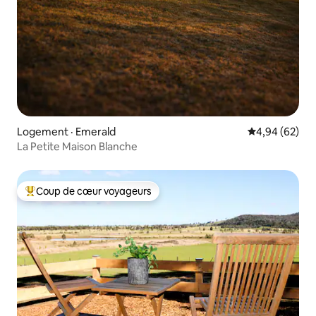
Logement · Emerald
Note moyenne
4,94 (62)
La Petite Maison Blanche
Coup de cœur voyageurs
Coup de cœur voyageurs parmi les plus aimés