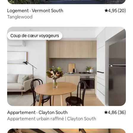
Logement · Vermont South
Note moyenne
4,95 (20)
Tanglewood
Coup de cœur voyageurs
Coup de cœur voyageurs
Appartement · Clayton South
Note moyenne
4,86 (36)
Appartement urbain raffiné | Clayton South