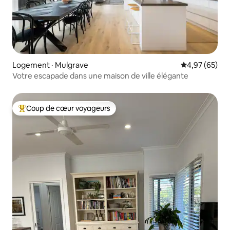
Logement · Mulgrave
Note moyenne
4,97 (65)
Votre escapade dans une maison de ville élégante
Coup de cœur voyageurs
Coup de cœur voyageurs parmi les plus aimés