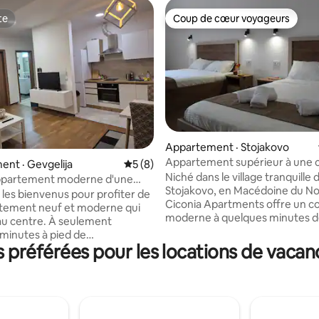
te
Coup de cœur voyageurs
te
Coup de cœur voyageurs
Appartement · Stojakovo
 sur 5, 12 commentaires
Appartement supérieur à une
nt · Gevgelija
Note moyenne de 5 sur 5, 8 commentai
5 (8)
Niché dans le village tranquille 
ppartement moderne d'une
Stojakovo, en Macédoine du No
vec stationnement gratuit
 les bienvenus pour profiter de
Ciconia Apartments offre un c
rtement neuf et moderne qui
moderne à quelques minutes de
 au centre. À seulement
frontière grecque. Entourés par
minutes à pied de
nature et connus pour leur pop
préférées pour les locations de vacan
ment, vous trouverez les
cigognes, nos tout nouveaux
ts principaux : supermarchés,
appartements non-fumeurs so
ts, cafés, pharmacies, etc.
parfaits pour les escales, les fam
ment dispose d'un salon
couples ou toute personne en 
 d'une cuisine entièrement
sérénité, de style et de commo
d'une salle à manger, d'une