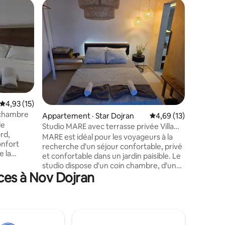
Appartem
Coup de
Coup de
Le Studio
Ce studi
29m2 est 
Gevgelija
pharmaci
automati
tous à qu
lumineux 
pour 2 ad
Note moyenne de 4,93 sur 5, 15 commentaires
4,93 (15)
équipée, 
 chambre
res
Appartement · Star Dojran
Note moyenne de 4,69
4,69 (13)
de bains 
de
climatisat
Studio MARE avec terrasse privée Villa
rd,
distance
Toni
MARE est idéal pour les voyageurs à la
onfort
Internet 
recherche d'un séjour confortable, privé
 la
atmosphè
et confortable dans un jardin paisible. Le
 la
journée !
studio dispose d'un coin chambre, d'une
ulation de
ces à Nov Dojran
salle de bains privée et d'une petite
cuisine. Le logement est parfait pour les
nt
couples ou les voyageurs en solo qui
illes, les
apprécient la simplicité, la propreté et le
quête de
confort moderne. Il y a une terrasse
dité.
privée avec vue sur le jardin, offrant un