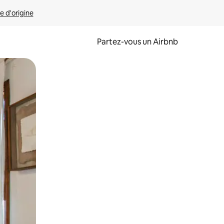
e d'origine
Partez-vous un Airbnb
et en les faisant glisser.