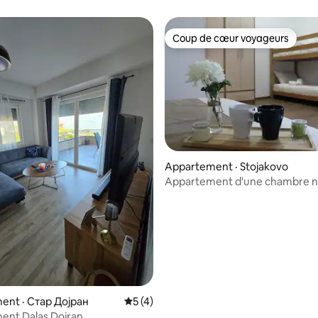
Coup de cœur voyageurs
Coup de cœur voyageurs
5 sur 5, 6 commentaires
Appartement · Stojakovo
Appartement d'une chambre n
ent · Стар Дојран
Note moyenne de 5 sur 5, 4 commentai
5 (4)
ent Dalas Dojran