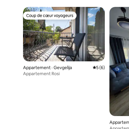
Dojran.
Coup de cœur voyageurs
Coup de cœur voyageurs
Appartement · Gevgelija
Note moyenne de 
5 (6)
Appartement Rosi
Appartem
Appartem