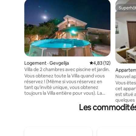
Superhô
Superhô
Logement · Gevgelija
Note moyenne de 4,83
4,83 (12)
Villa de 2 chambres avec piscine et jardin.
Apparteme
Vous obtenez toute la Villa quand vous
Nouvel a
réservez ! (Même si vous réservez en
chambre a
Vous êtes
tant qu'invité unique, vous obtenez
cet appa
toujours la Villa entière pour vous). La
est situé
Villa dispose de 2 chambres, 2 salles de
quelques 
bain, salon spacieux et une cuisine avec
Les commodités 
l'apparte
salle à manger. Toutes les pièces sont
équipemen
équipées d'une télévision gratuite et de
restauran
climatiseurs. Il y a deux places de parking
L'apparte
gratuites couvertes. La piscine est
spacieux,
spacieuse ainsi que le jardin avec de
équipée, 