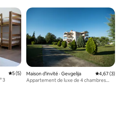
Note moyenne de 5 sur 5, 5 commentaires
5 (5)
Maison d'invité · Gevgelija
Note moyenne de 4,6
4,67 (3)
° 3
Appartement de luxe de 4 chambres
avec piscine
res