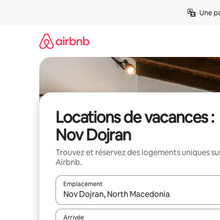
Aller
Une pa
directement
au
contenu
Locations de vacances :
Nov Dojran
Trouvez et réservez des logements uniques su
Airbnb.
Emplacement
Quand les résultats sont affichés, parcourez-les en 
Arrivée