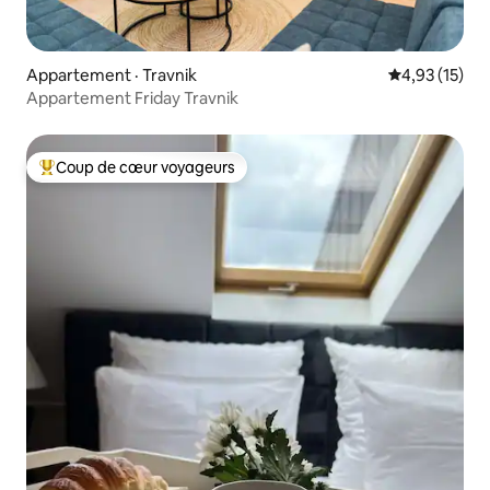
Appartement · Travnik
Note moyenne
4,93 (15)
Appartement Friday Travnik
Coup de cœur voyageurs
Coup de cœur voyageurs parmi les plus aimés