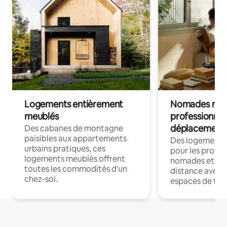
Logements entièrement
Nomades num
meublés
professionnel
déplacement
Des cabanes de montagne
paisibles aux appartements
Des logements
urbains pratiques, ces
pour les profes
logements meublés offrent
nomades et trav
toutes les commodités d'un
distance avec le
chez-soi.
espaces de trav