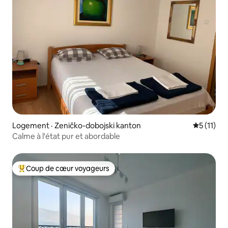
Logement · Zeničko-dobojski kanton
Note moye
5 (11)
Calme à l'état pur et abordable
Coup de cœur voyageurs
Coup de cœur voyageurs parmi les plus aimés