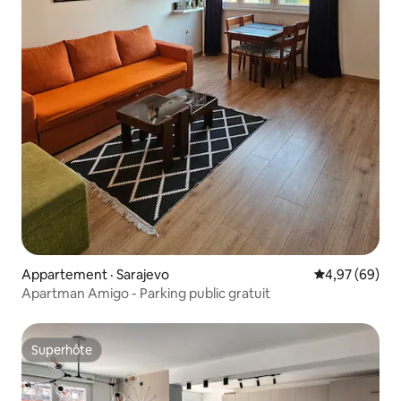
Appartement · Sarajevo
Note moyenne
4,97 (69)
Apartman Amigo - Parking public gratuit
Superhôte
Superhôte