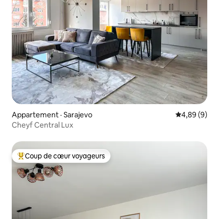
Appartement · Sarajevo
Note moyenn
4,89 (9)
Cheyf Central Lux
Coup de cœur voyageurs
Coup de cœur voyageurs parmi les plus aimés