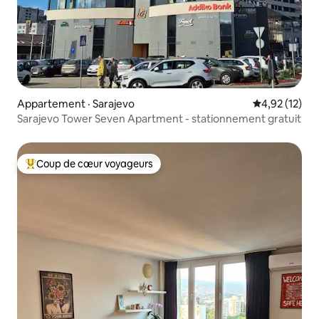
Appartement · Sarajevo
Note moyenne
4,92 (12)
Sarajevo Tower Seven Apartment - stationnement gratuit
Coup de cœur voyageurs
Coup de cœur voyageurs parmi les plus aimés