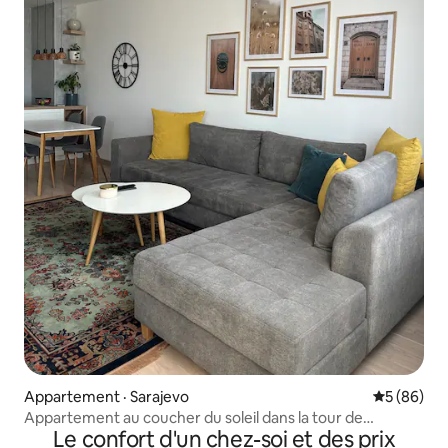
Appartement · Sarajevo
Note moye
5 (86)
Appartement au coucher du soleil dans la tour de
Le confort d'un chez-soi et des prix
Sarajevo