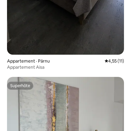
Appartement · Pärnu
Note moyenne
4,55 (11)
Appartement Aisa
Superhôte
Superhôte