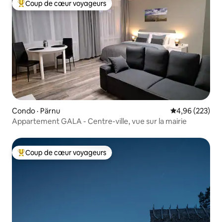
Coup de cœur voyageurs
Coup de cœur voyageurs parmi les plus aimés
Condo · Pärnu
Note moyenne 
4,96 (223)
Appartement GALA - Centre-ville, vue sur la mairie
Coup de cœur voyageurs
Coup de cœur voyageurs parmi les plus aimés