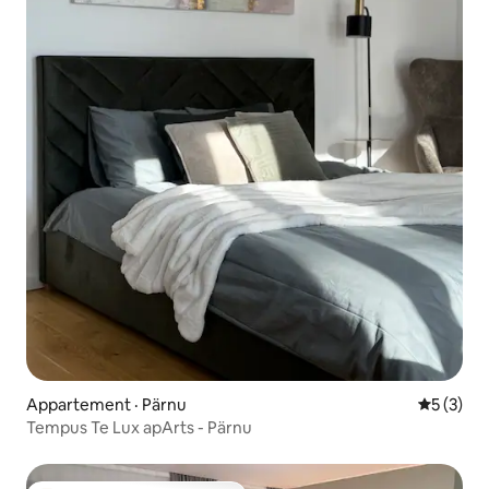
Appartement · Pärnu
Note moy
5 (3)
Tempus Te Lux apArts - Pärnu