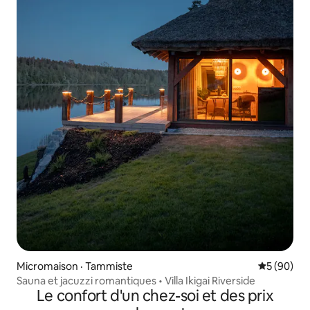
Micromaison · Tammiste
Note moye
5 (90)
Sauna et jacuzzi romantiques • Villa Ikigai Riverside
Le confort d'un chez-soi et des prix