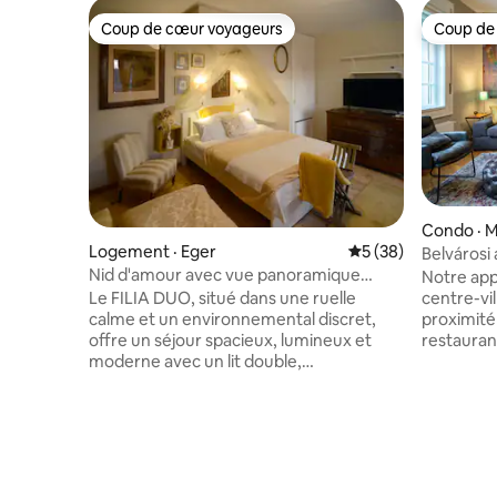
Coup de cœur voyageurs
Coup de
Coup de cœur voyageurs
Coup de
Condo · M
Logement · Eger
Note moyenne de 5
5 (38)
Belvárosi
Nid d'amour avec vue panoramique
Notre app
supplémentaire dans le centre-ville
centre-vil
Le FILIA DUO, situé dans une ruelle
proximité
calme et un environnemental discret,
restaurant
offre un séjour spacieux, lumineux et
deux appa
moderne avec un lit double,
propres e
spécialement conçu pour les couples. La
l'apparte
terrasse, complètement fermée aux
dont la c
regards indiscrets, offre une vue
depuis la 
panoramique sur la ville - avec un coin
chambre d
salon de jardin, une table de ping-pong,
de bar qu
et un jeu de fléchettes. La chambre est