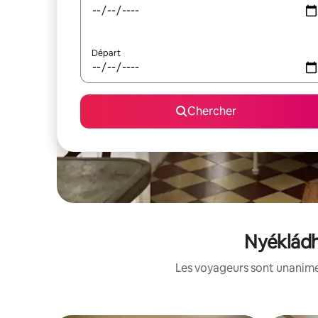
Départ
Chercher
Nyékládh
Les voyageurs sont unanimes