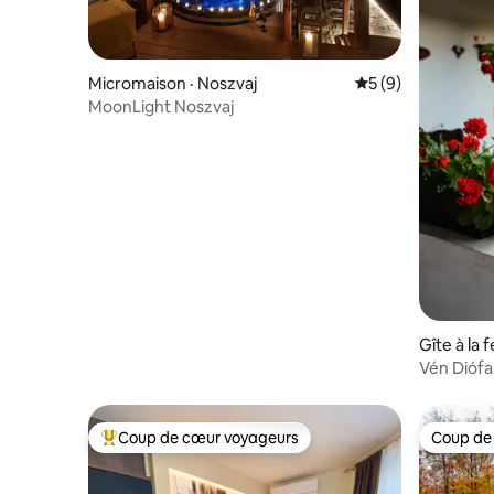
Micromaison · Noszvaj
Note moyenne de 
5 (9)
MoonLight Noszvaj
Gîte à la 
Vén Diófa
Coup de cœur voyageurs
Coup de
Coup de cœur voyageurs parmi les plus aimés
Coup de