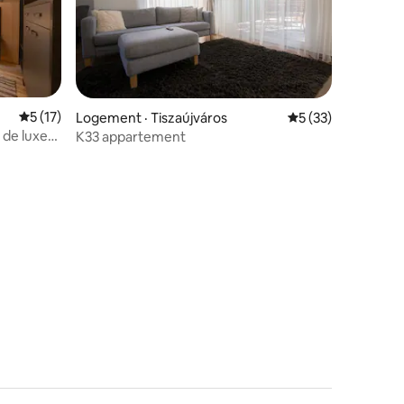
Note moyenne de 5 sur 5, 17 commentaires
5 (17)
Logement · Tiszaújváros
Note moyenne de 5
5 (33)
res
 de luxe
K33 appartement