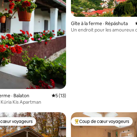
5 sur 5, 9 commentaires
Gîte à la ferme · Répáshuta
Un endroit pour les amoureux d
nature
ferme · Balaton
Note moyenne de 5 sur 5, 13 commentai
5 (13)
 Kúria Kis Apartman
 cœur voyageurs
Coup de cœur voyageurs
 cœur voyageurs
Coup de cœur voyageurs parmi 