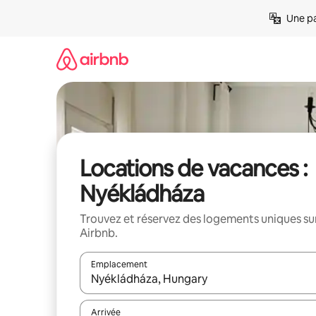
Aller
Une pa
directement
au
contenu
Locations de vacances :
Nyékládháza
Trouvez et réservez des logements uniques su
Airbnb.
Emplacement
Quand les résultats sont affichés, parcourez-les en 
Arrivée