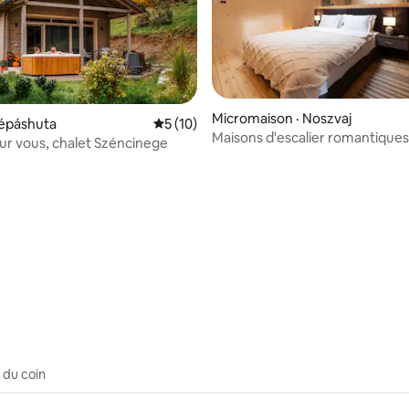
Micromaison · Noszvaj
Répáshuta
Note moyenne de 5 sur 5, 10 commentai
5 (10)
Maisons d'escalier romantiques
ur vous, chalet Széncinege
pour 2 adultes
 sur 5, 61 commentaires
 du coin