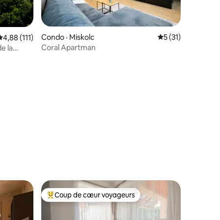
Condo · Miskolc
Note moyenne de 
5 (31)
Note moyenne de 4,88 sur 5, 111 commentaires
4,88 (111)
Coral Apartman
e la
res
Coup de cœur voyageurs
les plus aimés
Coup de cœur voyageurs parmi les plus aimés