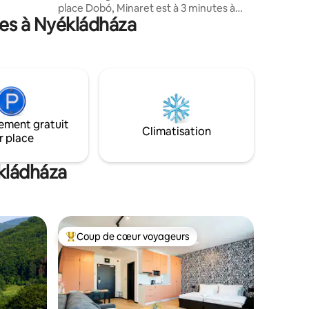
sse et de
place Dobó, Minaret est à 3 minutes à
ces à Nyékládháza
pied du centre-ville historique. Si vous
rentrez chez vous après une promenade
ce.
en ville ou une soirée vin, le jacuzzi privé
relaxant vous attend au bout du jardin.
Pendant la période hivernale, de
novembre à mai, l'utilisation du jacuzzi
est disponible moyennant un
supplément. Le prix indiqué n'inclut pas
ement gratuit
la taxe de séjour ! Les enfants (0-14 ans)
Climatisation
r place
et les animaux domestiques ne sont pas
admis !
kládháza
Coup de cœur voyageurs
Coup de cœur voyageurs parmi les plus aimés