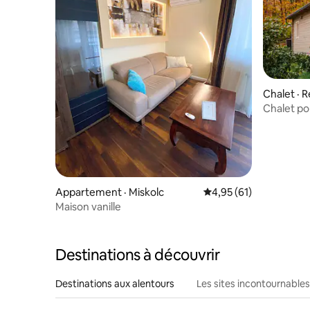
Chalet · 
Chalet po
Appartement · Miskolc
Note moyenne de 4,95
4,95 (61)
Maison vanille
Destinations à découvrir
Destinations aux alentours
Les sites incontournables