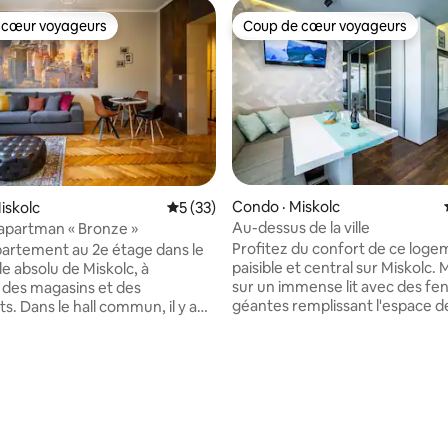
 cœur voyageurs
Coup de cœur voyageurs
 cœur voyageurs
Coup de cœur voyageurs
Condo · Miskolc
iskolc
Note moyenne de 5 sur 5, 33 commentai
5 (33)
 sur 5, 38 commentaires
Au-dessus de la ville
 apartman « Bronze »
Profitez du confort de ce log
artement au 2e étage dans le
paisible et central sur Miskolc.
le absolu de Miskolc, à
sur un immense lit avec des fe
 des magasins et des
géantes remplissant l'espace d
s. Dans le hall commun, il y a
L'appartement meublé de man
rtements séparés avec leurs
moderne offre tout ce dont vo
ntrées. L'un d'eux est
besoin pour une expérience ino
ment appelé Bronze Fantasy,
Miskolc. Le centre est à seulem
hambre spacieuse est accessible
minutes en voiture. En plein cœ
cuisine-salle à manger. La
ville, mais toujours loin du bruit d
ispose également d'une table
Placez votre voiture dans le pa
i peut fonctionner