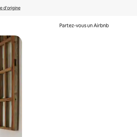
e d'origine
Partez-vous un Airbnb
et en les faisant glisser.