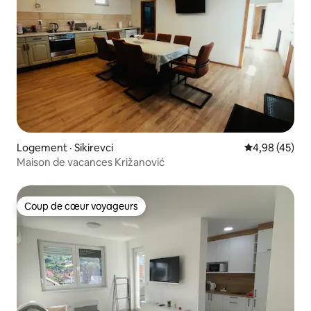
Logement · Sikirevci
Note moyenne
4,98 (45)
Maison de vacances Križanović
Coup de cœur voyageurs
Coup de cœur voyageurs