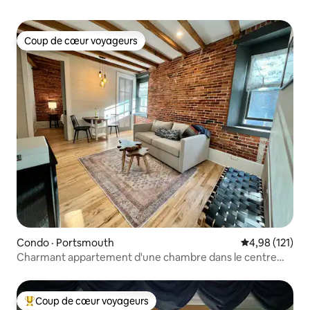
Coup de cœur voyageurs
Coup de cœur voyageurs
Condo · Portsmouth
Note moyenne 
4,98 (121)
Charmant appartement d'une chambre dans le centre
historique de Portsmouth
Coup de cœur voyageurs
Coup de cœur voyageurs parmi les plus aimés