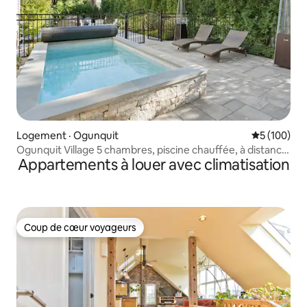
Logement · Ogunquit
Note moyen
5 (100)
Ogunquit Village 5 chambres, piscine chauffée, à distance
Appartements à louer avec climatisation
de marche de la plage
Coup de cœur voyageurs
Coup de cœur voyageurs