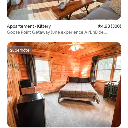
Appartement · Kittery
Note moyenne 
4,98 (300)
Goose Point Getaway (une expérience AirBnB de
charme)
Superhôte
Superhôte