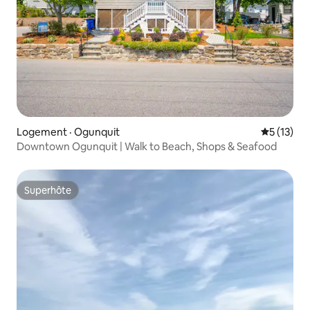
Logement · Ogunquit
Note moye
5 (13)
Downtown Ogunquit | Walk to Beach, Shops & Seafood
Superhôte
Superhôte