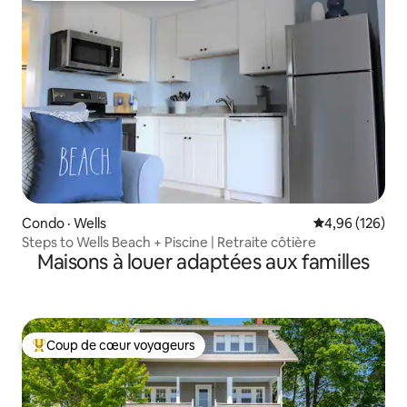
Condo · Wells
Note moyenne 
4,96 (126)
Steps to Wells Beach + Piscine | Retraite côtière
Maisons à louer adaptées aux familles
Coup de cœur voyageurs
Coup de cœur voyageurs parmi les plus aimés