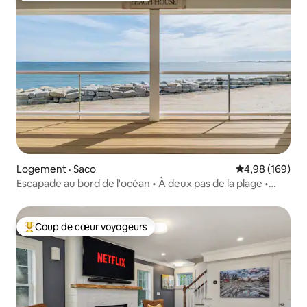
Logement · Saco
Note moyenne 
4,98 (169)
Escapade au bord de l'océan • À deux pas de la plage •
Pour 14 personnes
Coup de cœur voyageurs
Coup de cœur voyageurs parmi les plus aimés