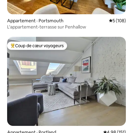
Appartement · Portsmouth
Note moyen
5 (108)
L'appartement-terrasse sur Penhallow
Coup de cœur voyageurs
Coup de cœur voyageurs parmi les plus aimés
Appartement · Portland
Note moyenne 
4,98 (151)