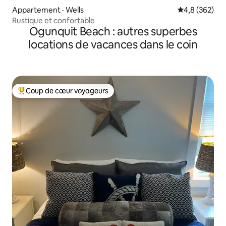
Appartement · Wells
Note moyenne
4,8 (362)
Rustique et confortable
Ogunquit Beach : autres superbes
locations de vacances dans le coin
Coup de cœur voyageurs
Coup de cœur voyageurs parmi les plus aimés