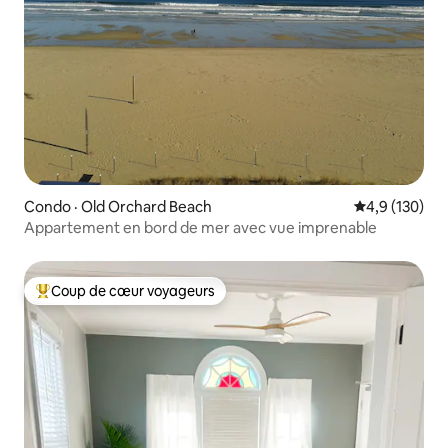
Condo · Old Orchard Beach
Note moyenne
4,9 (130)
Appartement en bord de mer avec vue imprenable
Coup de cœur voyageurs
Coup de cœur voyageurs parmi les plus aimés