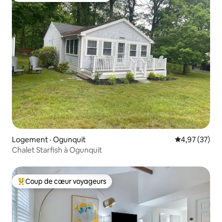
Logement · Ogunquit
Note moyenne
4,97 (37)
Chalet Starfish à Ogunquit
Coup de cœur voyageurs
Coup de cœur voyageurs parmi les plus aimés