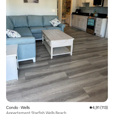
Condo · Wells
Note moyenne 
4,91 (113)
Appartement Starfish Wells Beach