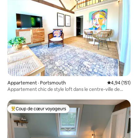
Appartement · Portsmouth
Note moyenne 
4,94 (151)
Appartement chic de style loft dans le centre-ville de
Portsmouth
Coup de cœur voyageurs
Coup de cœur voyageurs parmi les plus aimés