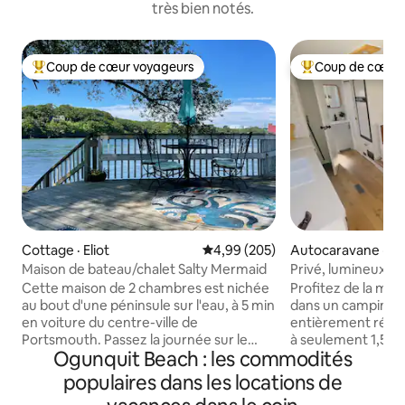
très bien notés.
Coup de cœur voyageurs
Coup de cœur 
Coup de cœur voyageurs parmi les plus aimés
Coup de cœur voy
Cottage · Eliot
Note moyenne de 4,99 sur 5, 2
4,99 (205)
Autocaravane · We
Maison de bateau/chalet Salty Mermaid
Privé, lumineux, c
proximité des pla
Cette maison de 2 chambres est nichée
Profitez de la magn
au bout d'une péninsule sur l'eau, à 5 min
dans un camping-c
en voiture du centre-ville de
entièrement rénov
Portsmouth. Passez la journée sur le
à seulement 1,5 mi
Ogunquit Beach : les commodités
pont, faites des grillades ou dégustez
d'Ogunquit et à d
votre propre homard du Maine
arrêt de tramway. 
populaires dans les locations de
authentique, nagez et partez à la chasse
isolé et clôturé, 