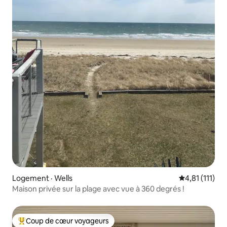
Logement · Wells
Note moyenne
4,81 (111)
Maison privée sur la plage avec vue à 360 degrés !
Coup de cœur voyageurs
Coup de cœur voyageurs parmi les plus aimés