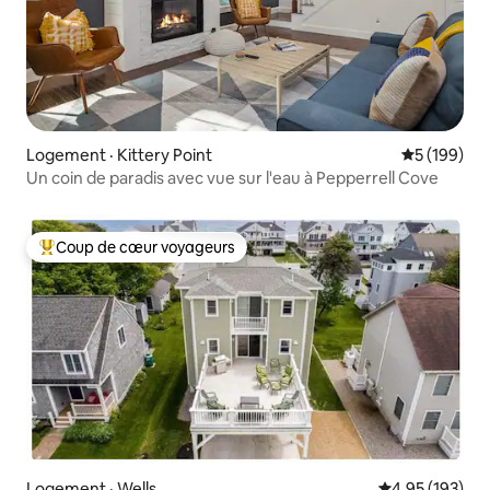
Logement · Kittery Point
Note moyen
5 (199)
Un coin de paradis avec vue sur l'eau à Pepperrell Cove
Coup de cœur voyageurs
Coup de cœur voyageurs parmi les plus aimés
Logement · Wells
Note moyenne 
4,95 (193)