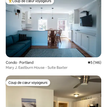
Coup de cœur voyageurs
Coup de cœur voyageurs parmi les plus aimés
Condo · Portland
Note moyen
5 (146)
Mary J. Eastburn House - Suite Baxter
Coup de cœur voyageurs
Coup de cœur voyageurs