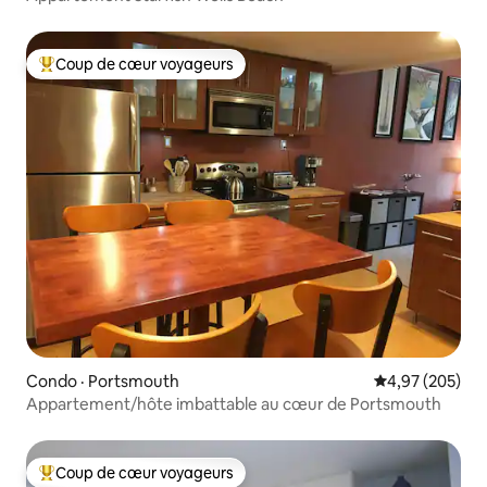
Coup de cœur voyageurs
Coup de cœur voyageurs parmi les plus aimés
Condo · Portsmouth
Note moyenne 
4,97 (205)
Appartement/hôte imbattable au cœur de Portsmouth
Coup de cœur voyageurs
Coup de cœur voyageurs parmi les plus aimés