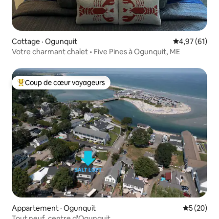
Cottage · Ogunquit
Note moyenne
4,97 (61)
Votre charmant chalet • Five Pines à Ogunquit, ME
Coup de cœur voyageurs
Coup de cœur voyageurs parmi les plus aimés
Appartement · Ogunquit
Note moye
5 (20)
Tout neuf, centre d'Ogunquit