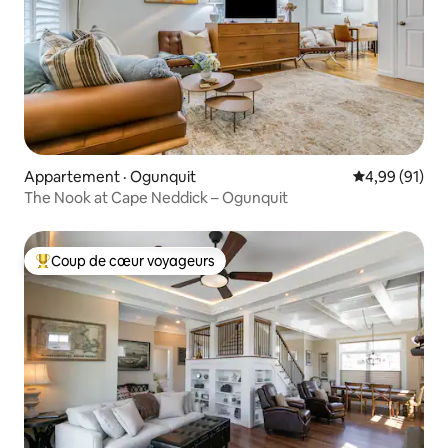
Appartement · Ogunquit
Note moyenne
4,99 (91)
The Nook at Cape Neddick – Ogunquit
Coup de cœur voyageurs
Coup de cœur voyageurs parmi les plus aimés