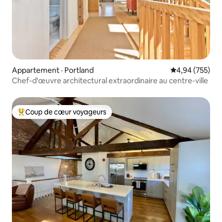
Appartement · Portland
Note moyenne 
4,94 (755)
Chef-d'œuvre architectural extraordinaire au centre-ville
Coup de cœur voyageurs
Coup de cœur voyageurs parmi les plus aimés