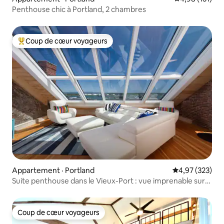
Penthouse chic à Portland, 2 chambres
Coup de cœur voyageurs
Coup de cœur voyageurs parmi les plus aimés
Appartement · Portland
Note moyenne 
4,97 (323)
Suite penthouse dans le Vieux-Port : vue imprenable sur
le port
Coup de cœur voyageurs
Coup de cœur voyageurs