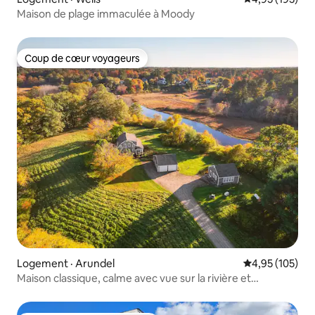
Maison de plage immaculée à Moody
Coup de cœur voyageurs
Coup de cœur voyageurs
Logement · Arundel
Note moyenne 
4,95 (105)
Maison classique, calme avec vue sur la rivière et
idéalement située