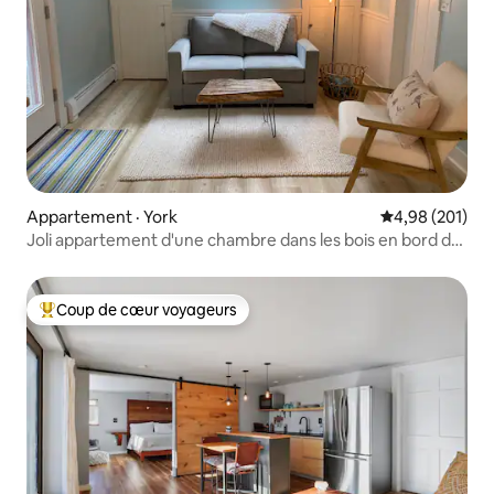
Appartement · York
Note moyenne 
4,98 (201)
Joli appartement d'une chambre dans les bois en bord de
mer
Coup de cœur voyageurs
Coup de cœur voyageurs parmi les plus aimés