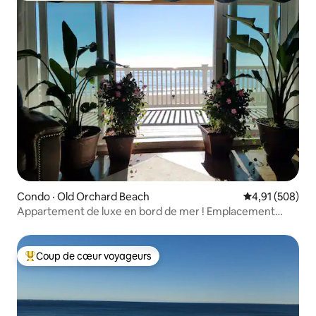
Condo · Old Orchard Beach
Note moyenne 
4,91 (508)
Appartement de luxe en bord de mer ! Emplacement
privilégié !
Coup de cœur voyageurs
Coup de cœur voyageurs parmi les plus aimés