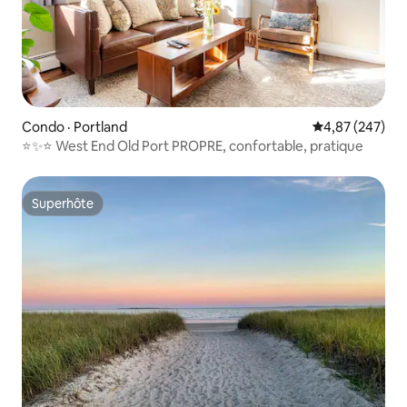
Condo · Portland
Note moyenne 
4,87 (247)
⭐️✨⭐️ West End Old Port PROPRE, confortable, pratique
Superhôte
Superhôte