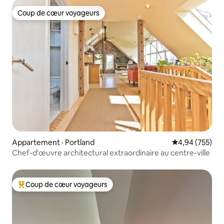
Coup de cœur voyageurs
Coup de cœur voyageurs
Appartement · Portland
Note moyenne 
4,94 (755)
Chef-d'œuvre architectural extraordinaire au centre-ville
Coup de cœur voyageurs
Coup de cœur voyageurs parmi les plus aimés