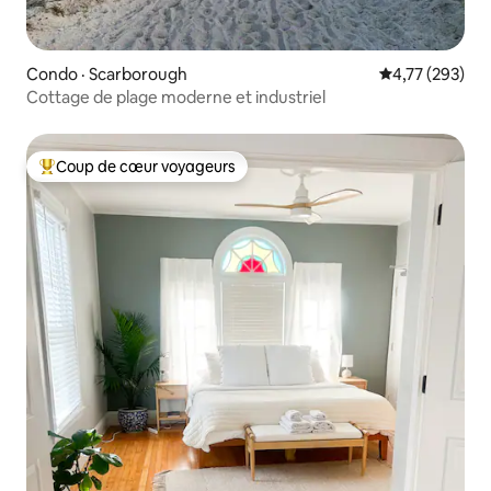
Condo · Scarborough
Note moyenne 
4,77 (293)
Cottage de plage moderne et industriel
Coup de cœur voyageurs
Coup de cœur voyageurs parmi les plus aimés