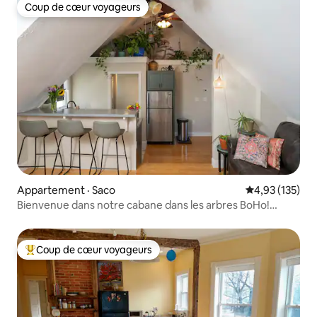
Coup de cœur voyageurs
Coup de cœur voyageurs
Appartement · Saco
Note moyenne 
4,93 (135)
Bienvenue dans notre cabane dans les arbres BoHo!
Plages/Portland
Coup de cœur voyageurs
Coup de cœur voyageurs parmi les plus aimés