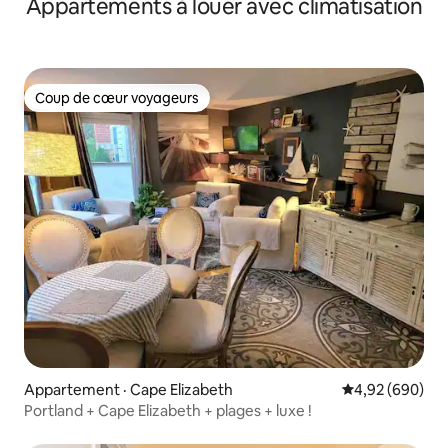
Appartements à louer avec climatisation
Coup de cœur voyageurs
Coup de cœur voyageurs
Appartement · Cape Elizabeth
Note moyenne 
4,92 (690)
Portland + Cape Elizabeth + plages + luxe !