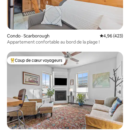
Condo · Scarborough
Note moyenne 
4,96 (423)
Appartement confortable au bord de la plage !
Coup de cœur voyageurs
Coup de cœur voyageurs parmi les plus aimés