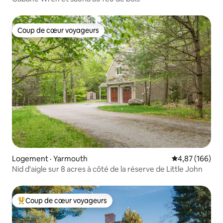
Coup de cœur voyageurs
Coup de cœur voyageurs
Logement · Yarmouth
Note moyenne 
4,87 (166)
Nid d'aigle sur 8 acres à côté de la réserve de Little John
Coup de cœur voyageurs
Coup de cœur voyageurs parmi les plus aimés