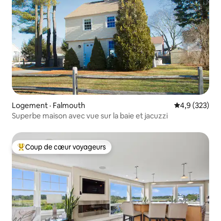
Logement · Falmouth
Note moyenne
4,9 (323)
Superbe maison avec vue sur la baie et jacuzzi
Coup de cœur voyageurs
Coup de cœur voyageurs parmi les plus aimés