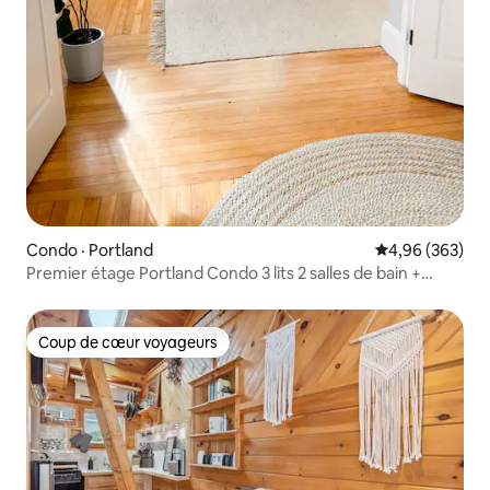
Condo · Portland
Note moyenne 
4,96 (363)
Premier étage Portland Condo 3 lits 2 salles de bain +
parking
Coup de cœur voyageurs
Coup de cœur voyageurs