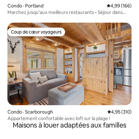
Condo · Portland
Note moyenne 
4,99 (166)
Marchez jusqu'aux meilleurs restaurants • Séjour dans
une boutique • Stationnement
Coup de cœur voyageurs
Coup de cœur voyageurs
Condo · Scarborough
Note moyenne 
4,95 (310)
Appartement confortable avec loft sur la plage !
Maisons à louer adaptées aux familles