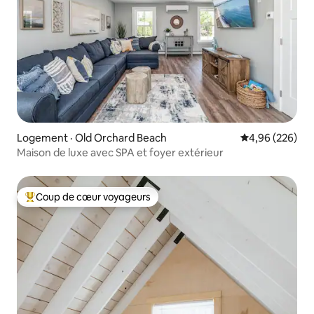
Logement · Old Orchard Beach
Note moyenne 
4,96 (226)
Maison de luxe avec SPA et foyer extérieur
Coup de cœur voyageurs
Coup de cœur voyageurs parmi les plus aimés