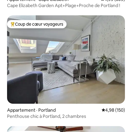
Cape Elizabeth Garden Apt+Plage+Proche de Portland !
Coup de cœur voyageurs
Coup de cœur voyageurs parmi les plus aimés
Appartement · Portland
Note moyenne 
4,98 (150)
Penthouse chic à Portland, 2 chambres