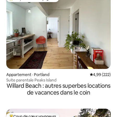
Coup de cœur voyageurs parmi les plus aimés
Appartement · Portland
Note moyenne 
4,99 (222)
Suite parentale Peaks Island
Willard Beach : autres superbes locations
de vacances dans le coin
Coup de cœur voyageurs