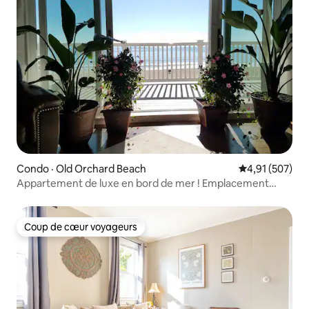
Condo · Old Orchard Beach
Note moyenne 
4,91 (507)
Appartement de luxe en bord de mer ! Emplacement
privilégié !
Coup de cœur voyageurs
Coup de cœur voyageurs