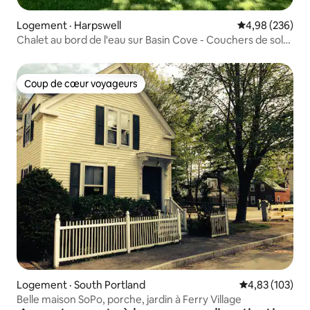
Logement · Harpswell
Note moyenne 
4,98 (236)
Chalet au bord de l'eau sur Basin Cove - Couchers de soleil
incroyables
Coup de cœur voyageurs
Coup de cœur voyageurs
Logement · South Portland
Note moyenne 
4,83 (103)
Belle maison SoPo, porche, jardin à Ferry Village