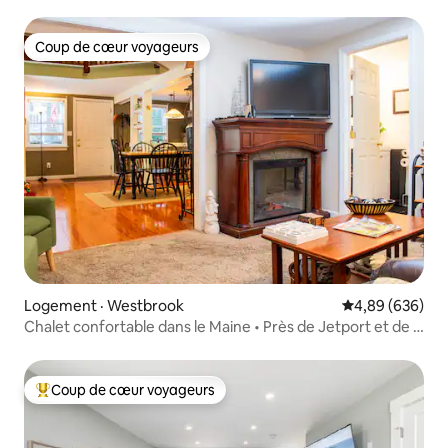
Coup de cœur voyageurs
Coup de cœur voyageurs
Logement · Westbrook
Note moyenne 
4,89 (636)
Chalet confortable dans le Maine • Près de Jetport et de la
côte
Coup de cœur voyageurs
Coup de cœur voyageurs parmi les plus aimés