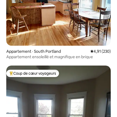
Appartement · South Portland
Note moyenne 
4,91 (230)
Appartement ensoleillé et magnifique en brique
Coup de cœur voyageurs
Coup de cœur voyageurs parmi les plus aimés