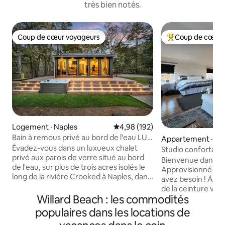
très bien notés.
Coup de cœur voyageurs
Coup de cœur 
Coup de cœur voyageurs
Coup de cœur voy
Logement · Naples
Note moyenne de 4,98 sur 5, 1
4,98 (192)
Bain à remous privé au bord de l'eau LUX
Appartement · Sou
Designer - Isolé
Évadez-vous dans un luxueux chalet
nd
Studio confortabl
privé aux parois de verre situé au bord
avec lit King Size 
Bienvenue dans no
de l'eau, sur plus de trois acres isolés le
Approvisionné ave
long de la rivière Crooked à Naples, dans
avez besoin ! À quelques pas du sentier
le Maine. La rivière fait le tour de la
de la ceinture ver
propriété, ce qui offre une intimité
Willard Beach : les commodités
l'océan. À seulem
totale, votre propre plage de sable, un
Williams, qui abrite
populaires dans les locations de
quai avec accès direct au lac Sebago et
photographié d'A
un parc d'État à quelques minutes.