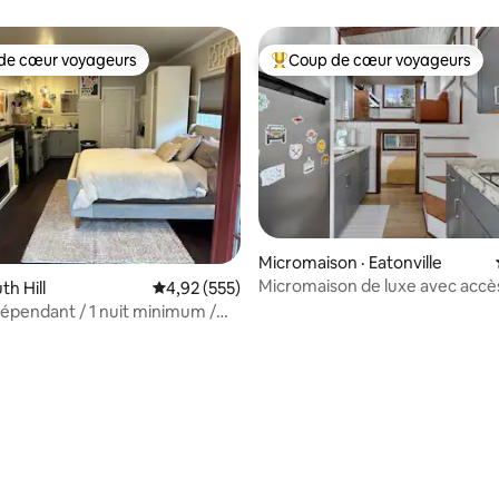
privé
de cœur voyageurs
Coup de cœur voyageurs
cœur voyageurs parmi les plus aimés
Coup de cœur voyageurs parmi 
 sur 5, 18 commentaires
Micromaison · Eatonville
Micromaison de luxe avec accès
th Hill
Note moyenne de 4,92 sur 5, 555 commentai
4,92 (555)
dépendant / 1 nuit minimum /
ménage peu élevés