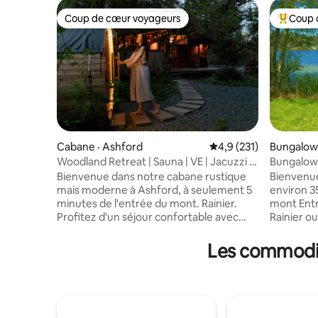
Coup de cœur voyageurs
Coup 
Coup de cœur voyageurs
Coup de 
Cabane · Ashford
Note moyenne de 4,9 
4,9 (231)
Bungalow 
Woodland Retreat | Sauna | VE | Jacuzzi |
Bungalow 
Animaux acceptés
mont Raini
Bienvenue dans notre cabane rustique
Bienvenue
mais moderne à Ashford, à seulement 5
environ 3
minutes de l'entrée du mont. Rainier.
mont Entr
Profitez d'un séjour confortable avec
Rainier ou
une cheminée à gaz, une cuisine
Découvrez
rénovée, un lit Queen Size, un loft avec
et d'expl
Les commodit
un lit double et un canapé-lit. Détendez-
ou profit
vous dans le jacuzzi, connectez-vous
journées 
avec une connexion Wi-Fi rapide et
Alliant le
chargez votre véhicule électrique avec
vue sur le
notre chargeur de niveau 2. Nous
idéale ! Pa