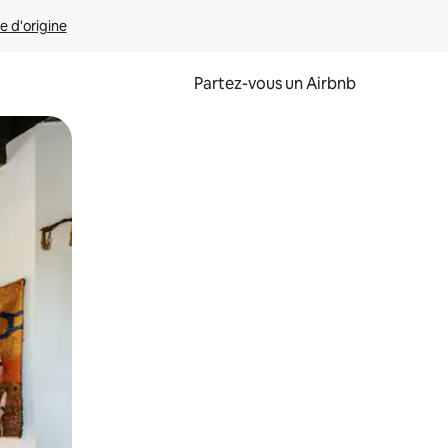
e d'origine
Partez-vous un Airbnb
et en les faisant glisser.