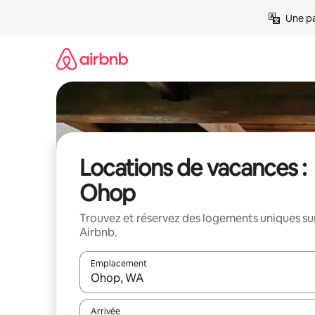
Aller
Une pa
directement
au
contenu
Locations de vacances :
Ohop
Trouvez et réservez des logements uniques su
Airbnb.
Emplacement
Quand les résultats sont affichés, parcourez-les en 
Arrivée