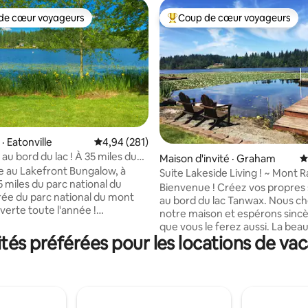
de cœur voyageurs
Coup de cœur voyageurs
cœur voyageurs parmi les plus aimés
Coup de cœur voyageurs parmi 
sur 5, 231 commentaires
· Eatonville
Note moyenne de 4,94 sur 5, 281 commentai
4,94 (281)
au bord du lac ! À 35 miles du
Maison d'invité · Graham
N
er !
 au Lakefront Bungalow, à
Suite Lakeside Living ! ~ Mont Ra
5 miles du parc national du
NWTrek, JBLM
Bienvenue ! Créez vos propres
ée du parc national du mont
au bord du lac Tanwax. Nous chérissons
verte toute l'année !
notre maison et espérons sin
 des possibilités de randonnée
que vous le ferez aussi. La beau
oration illimitées en montagne
és préférées pour les locations de va
nature qui entourent cette rég
ez simplement de longues
inoubliables. Détendez-vous avec de
paresseuses au bord du lac.
longues journées de pêche sur l
 confort douillet de la maison à la
apportez votre bateau de ski n
 lac, c'est votre escapade
profitez d'une journée complè
rfait pour les travailleurs à
d'activités nautiques. On trouve souvent