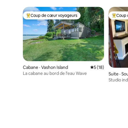
spa, quai 
Coup de cœur voyageurs
Coup 
Coup de cœur voyageurs parmi les plus aimés
Coup de 
Cabane · Vashon Island
Note moyenne de 5
5 (18)
La cabane au bord de l'eau Wave
Suite · Sou
Studio in
Frais de 