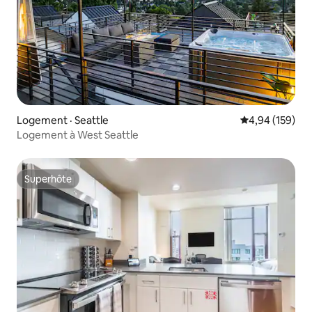
Logement · Seattle
Note moyenne 
4,94 (159)
Logement à West Seattle
Superhôte
Superhôte