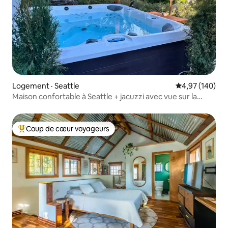
Logement · Seattle
Note moyenne 
4,97 (140)
Maison confortable à Seattle + jacuzzi avec vue sur la
Space Needle
Coup de cœur voyageurs
Coup de cœur voyageurs parmi les plus aimés