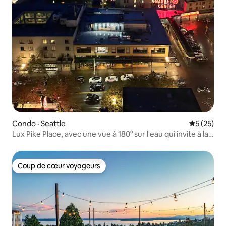
Condo · Seattle
Note moye
5 (25)
Lux Pike Place, avec une vue à 180° sur l'eau qui invite à la
zenitude
Coup de cœur voyageurs
Coup de cœur voyageurs