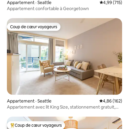
Appartement · Seattle
Note moyenne 
4,99 (715)
Appartement confortable à Georgetown
Coup de cœur voyageurs
Coup de cœur voyageurs
Appartement · Seattle
Note moyenne 
4,86 (162)
Appartement avec lit King Size, stationnement gratuit,
piscine, à proximité de Pike Place
Coup de cœur voyageurs
Coup de cœur voyageurs parmi les plus aimés