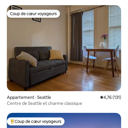
Coup de cœur voyageurs
Coup de cœur voyageurs
Appartement · Seattle
Note moyenne 
4,76 (131)
Centre de Seattle et charme classique
Coup de cœur voyageurs
Coup de cœur voyageurs parmi les plus aimés