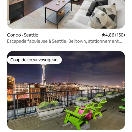
Condo · Seattle
Note moyenne 
4,86 (150)
Escapade fabuleuse à Seattle, Belltown, stationnement
gratuit
Coup de cœur voyageurs
Coup de cœur voyageurs