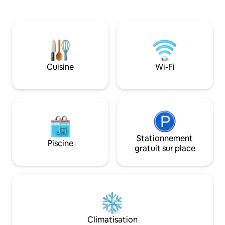
toit avec barbecue. Ce loft luxueux
soleil des croisiè
conçu par Graham Baba est une œuvre
dormir, assez centr
d'art. Des sols en béton poli partout, des
voiture stationnée
armoires et des éléments encastrés en
séjour. Immeuble résidentiel, pas un
noyer, des murs en acier noirci, une
hôtel — les voyag
structure en acier exposé, un plafond en
contrat de location
sapin naturel et des accessoires de salle
communauté au m
Cuisine
Wi-Fi
de bain et de cuisine exquis expriment
réservation. C'est
une palette de matériaux entièrement
garder le calme, la
nord-ouest. WiFi dans tout le bâtiment
bien entretenu.
avec vitesses Internet WaveG 1 Go et TV
4k avec Amazon Fire TV. Vous avez le
contrôle du logement ! Vous y trouverez
de nombreux placards ouverts gratuits.
Je déballe toujours complètement
Stationnement
Piscine
lorsque je voyage et je vous invite à le
gratuit sur place
faire ! South Lake Union (SLU) est le
centre des industries technologiques et
biotechnologiques de Seattle pendant la
journée. Passez une soirée détendue
dans un excellent restaurant ou bar. Il
est accessible à pied dans toutes les
directions vers les grandes destinations
Climatisation
de Seattle, y compris la Space Needle. Le