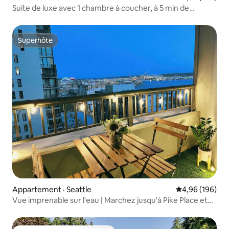
Suite de luxe avec 1 chambre à coucher, à 5 min de
2 stades et du centre-ville
Superhôte
Superhôte
Appartement · Seattle
Note moyenne 
4,96 (196)
Vue imprenable sur l'eau | Marchez jusqu'à Pike Place et
Pier62