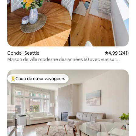
Condo · Seattle
Note moyenne 
4,99 (241)
Maison de ville moderne des années 50 avec vue sur
Beacon Hill
Coup de cœur voyageurs
Coup de cœur voyageurs parmi les plus aimés