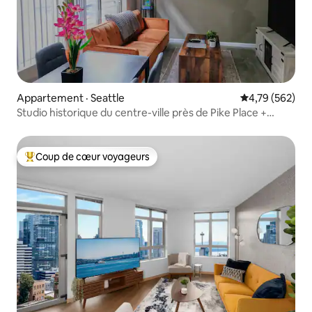
Appartement · Seattle
Note moyenne 
4,79 (562)
Studio historique du centre-ville près de Pike Place +
parking
Coup de cœur voyageurs
Coup de cœur voyageurs parmi les plus aimés