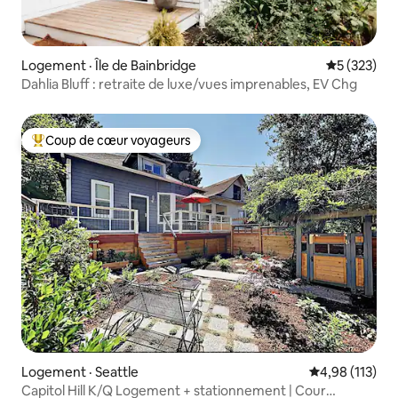
Logement · Île de Bainbridge
Note moyen
5 (323)
Dahlia Bluff : retraite de luxe/vues imprenables, EV Chg
Coup de cœur voyageurs
Coup de cœur voyageurs parmi les plus aimés
Logement · Seattle
Note moyenne 
4,98 (113)
Capitol Hill K/Q Logement + stationnement | Cour