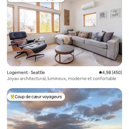
Coup de cœur voyageurs parmi les plus aimés
Logement · Seattle
Note moyenne 
4,98 (450)
Joyau architectural, lumineux, moderne et confortable
Coup de cœur voyageurs
Coup de cœur voyageurs parmi les plus aimés