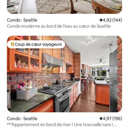
Condo · Seattle
Note moyenne 
4,92 (144)
Condo moderne au bord de l'eau au cœur de Seattle
Coup de cœur voyageurs
Coup de cœur voyageurs parmi les plus aimés
Condo · Seattle
Note moyenne 
4,97 (196)
***Appartement en bord de mer ! Une trouvaille rare !