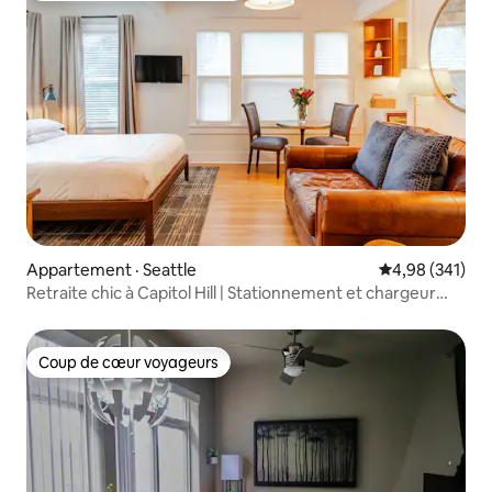
Appartement · Seattle
Note moyenne 
4,98 (341)
Retraite chic à Capitol Hill | Stationnement et chargeur
pour véhicule électrique
Coup de cœur voyageurs
Coup de cœur voyageurs