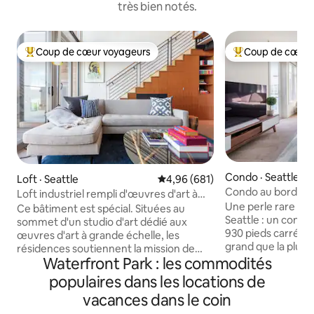
très bien notés.
Coup de cœur voyageurs
Coup de cœur 
Coup de cœur voyageurs parmi les plus aimés
Coup de cœur voy
Condo · Seattle
Loft · Seattle
Note moyenne de 4,96 sur 5, 6
4,96 (681)
Condo au bord de l
Loft industriel rempli d'œuvres d'art à
marche de Pike Pl
Une perle rare au 
South Lake Union
Ce bâtiment est spécial. Situées au
Seattle : un condo
sommet d'un studio d'art dédié aux
930 pieds carrés au
œuvres d'art à grande échelle, les
grand que la plupar
résidences soutiennent la mission de
avec stationnemen
Waterfront Park : les commodités
Mad Art. L'un des dix lofts de 2 étages, il
garage couvert. L
dispose de 750 pieds carrés (70 mètres
populaires dans les locations de
est à 6 minutes à 
carrés), ainsi que d'une terrasse et d'un
vacances dans le coin
pont Lenora. Un ap
accès à une terrasse commune sur le
un balcon pour ad