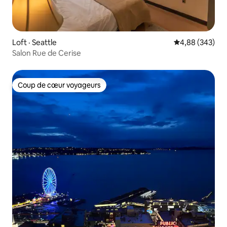
Loft · Seattle
Note moyenne 
4,88 (343)
Salon Rue de Cerise
Coup de cœur voyageurs
Coup de cœur voyageurs