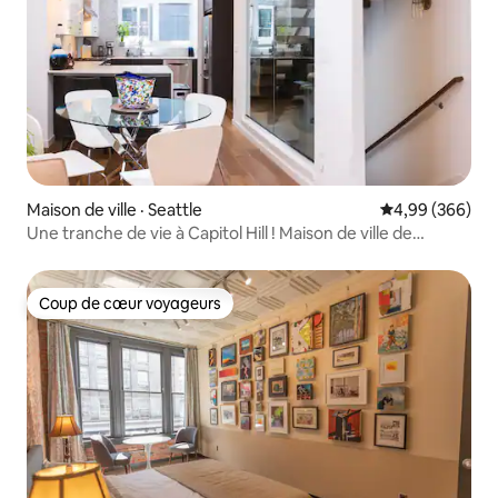
Maison de ville · Seattle
Note moyenne 
4,99 (366)
Une tranche de vie à Capitol Hill ! Maison de ville de
2 chambres avec vue
Coup de cœur voyageurs
Coup de cœur voyageurs