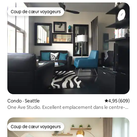
Coup de cœur voyageurs
Coup de cœur voyageurs
Condo · Seattle
Note moyenne 
4,95 (609)
One Ave Studio. Excellent emplacement dans le centre-
ville + parking gratuit !
Coup de cœur voyageurs
Coup de cœur voyageurs