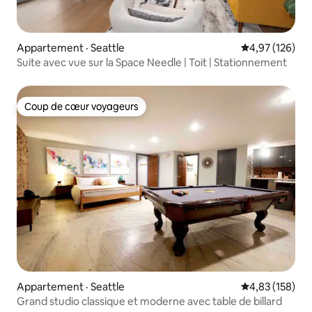
Appartement · Seattle
Note moyenne 
4,97 (126)
Suite avec vue sur la Space Needle | Toit | Stationnement
Coup de cœur voyageurs
Coup de cœur voyageurs
Appartement · Seattle
Note moyenne 
4,83 (158)
Grand studio classique et moderne avec table de billard