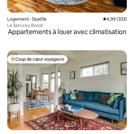
Logement · Seattle
Note moyenne 
4,99 (333)
Le Sprucey Roost
Appartements à louer avec climatisation
Coup de cœur voyageurs
Coup de cœur voyageurs parmi les plus aimés