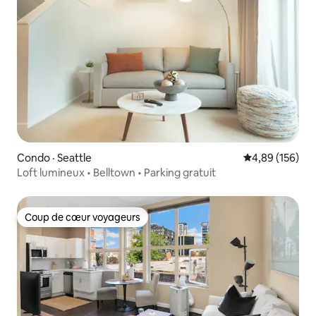
Condo · Seattle
Note moyenne 
4,89 (156)
Loft lumineux • Belltown • Parking gratuit
Coup de cœur voyageurs
Coup de cœur voyageurs