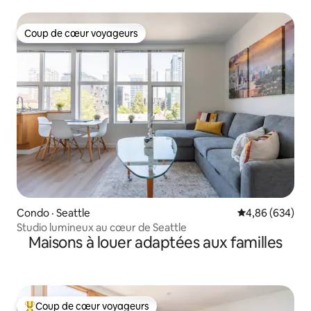
Stationnement gratuit !***
Coup de cœur voyageurs
Coup de cœur voyageurs
Condo · Seattle
Note moyenne 
4,86 (634)
Studio lumineux au cœur de Seattle
Maisons à louer adaptées aux familles
Coup de cœur voyageurs