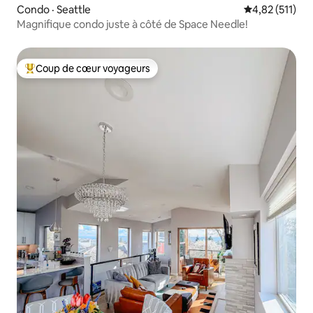
Condo · Seattle
Note moyenne 
4,82 (511)
Magnifique condo juste à côté de Space Needle!
Coup de cœur voyageurs
Coup de cœur voyageurs parmi les plus aimés