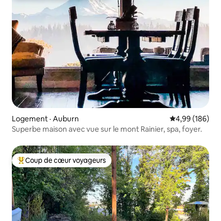
Logement · Auburn
Note moyenne 
4,99 (186)
Superbe maison avec vue sur le mont Rainier, spa, foyer.
Coup de cœur voyageurs
Coup de cœur voyageurs parmi les plus aimés