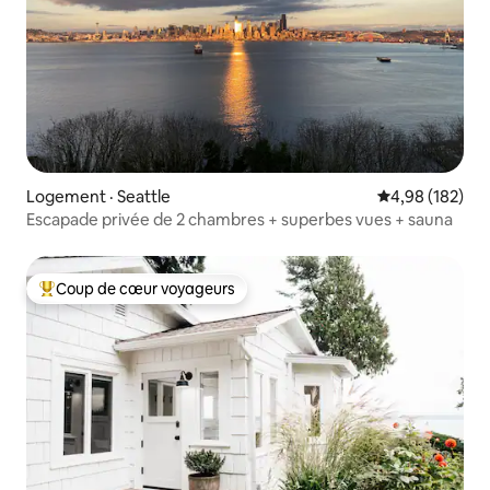
Logement · Seattle
Note moyenne 
4,98 (182)
Escapade privée de 2 chambres + superbes vues + sauna
Coup de cœur voyageurs
Coup de cœur voyageurs parmi les plus aimés