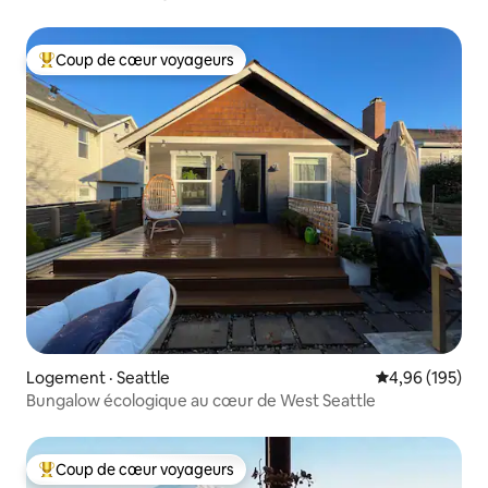
clôturée
Coup de cœur voyageurs
Coup de cœur voyageurs parmi les plus aimés
Logement · Seattle
Note moyenne 
4,96 (195)
Bungalow écologique au cœur de West Seattle
Coup de cœur voyageurs
Coup de cœur voyageurs parmi les plus aimés