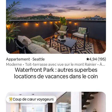
Appartement · Seattle
Note moyenne 
4,94 (195)
Moderne • Toit-terrasse avec vue sur le mont Rainier • À
Waterfront Park : autres superbes
7 minutes du stade
locations de vacances dans le coin
Coup de cœur voyageurs
Coup de cœur voyageurs parmi les plus aimés