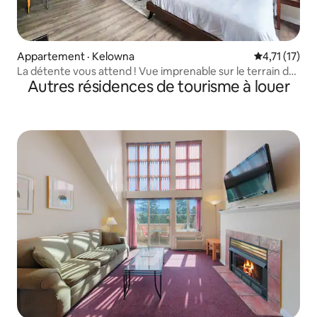
Appartement · Kelowna
Note moyenne
4,71 (17)
La détente vous attend ! Vue imprenable sur le terrain de
Autres résidences de tourisme à louer
golf -205A