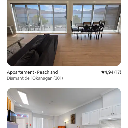
Appartement · Peachland
Note moyenne
4,94 (17)
Diamant de l'Okanagan (301)