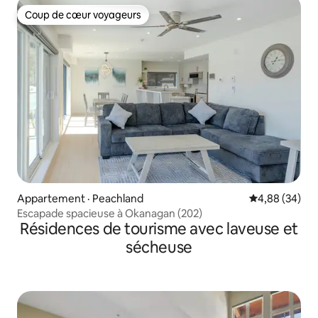
Coup de cœur voyageurs
Coup de cœur voyageurs
Appartement · Peachland
Note moyenne
4,88 (34)
Escapade spacieuse à Okanagan (202)
Résidences de tourisme avec laveuse et
sécheuse