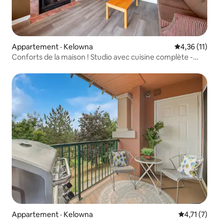
Appartement · Kelowna
Note moyenne
4,36 (11)
Conforts de la maison ! Studio avec cuisine complète -
210A
Appartement · Kelowna
Note moyenn
4,71 (7)