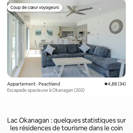
Coup de cœur voyageurs
Coup de cœur voyageurs
Appartement · Peachland
Note moyenne
4,88 (34)
Escapade spacieuse à Okanagan (202)
Lac Okanagan : quelques statistiques sur
les résidences de tourisme dans le coin