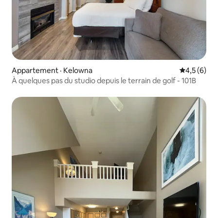
Appartement · Kelowna
Note moyen
4,5 (6)
À quelques pas du studio depuis le terrain de golf - 101B