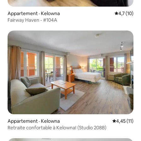
Appartement · Kelowna
Note moyenn
4,7 (10)
Fairway Haven - #104A
Appartement · Kelowna
Note moyenne
4,45 (11)
Retraite confortable à Kelowna! (Studio 208B)