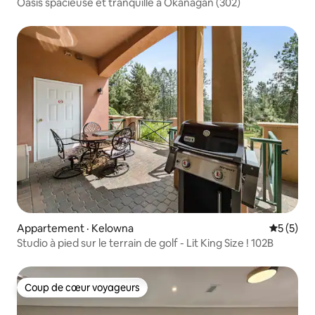
Oasis spacieuse et tranquille à Okanagan (302)
Appartement · Kelowna
Note moy
5 (5)
Studio à pied sur le terrain de golf - Lit King Size ! 102B
Coup de cœur voyageurs
Coup de cœur voyageurs