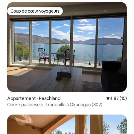
Coup de cœur voyageurs
Coup de cœur voyageurs
Appartement · Peachland
Note moyenne
4,87 (15)
Oasis spacieuse et tranquille à Okanagan (302)