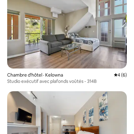
Chambre d'hôtel · Kelowna
Note moy
4 (6)
Studio exécutif avec plafonds voûtés - 314B