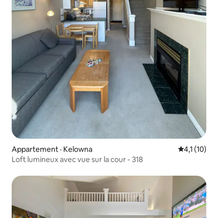
Appartement · Kelowna
Note moyenn
4,1 (10)
Loft lumineux avec vue sur la cour - 318