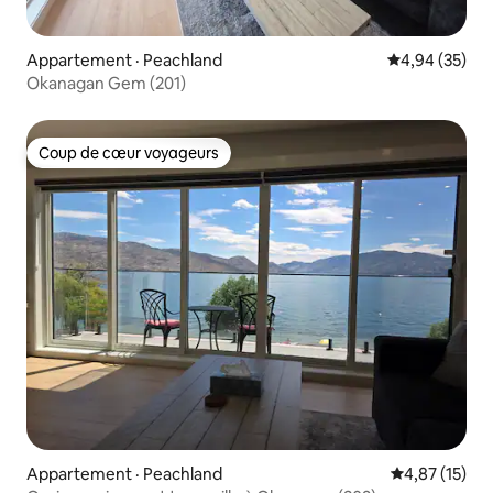
Appartement · Peachland
Note moyenne
4,94 (35)
Okanagan Gem (201)
Coup de cœur voyageurs
Coup de cœur voyageurs
Appartement · Peachland
Note moyenne
4,87 (15)