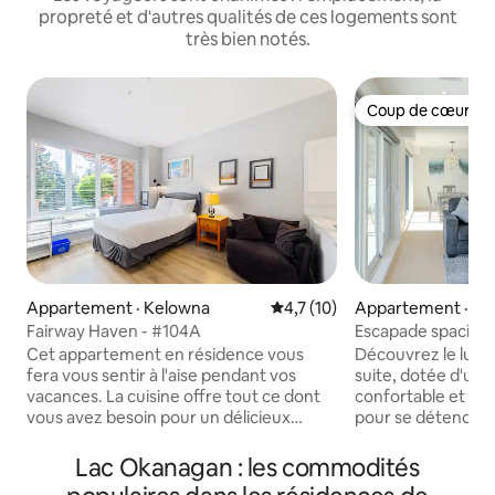
propreté et d'autres qualités de ces logements sont
très bien notés.
Coup de cœur vo
Coup de cœur vo
Appartement · Kelowna
Note moyenne de 4,7 sur 5, 
4,7 (10)
Appartement · Pe
Fairway Haven - #104A
Escapade spacieus
Cet appartement en résidence vous
Découvrez le luxe
fera vous sentir à l'aise pendant vos
suite, dotée d'un
vacances. La cuisine offre tout ce dont
confortable et d
vous avez besoin pour un délicieux
pour se détendre.
repas, avec un réfrigérateur grand
comprend : - 1 salon spacieux ; - 3
format et une cuisinière ainsi que toute
chambres ; - 2 sall
Lac Okanagan : les commodités
votre vaisselle et vos ustensiles ! Cet
douche à l'italienn