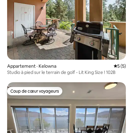
Appartement · Kelowna
Note moy
5 (5)
Studio à pied sur le terrain de golf - Lit King Size ! 102B
Coup de cœur voyageurs
Coup de cœur voyageurs