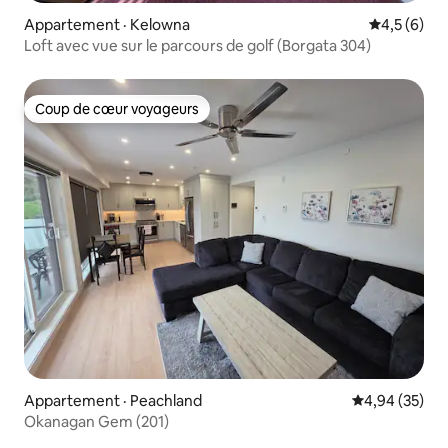
Appartement · Kelowna
Note moyen
4,5 (6)
Loft avec vue sur le parcours de golf (Borgata 304)
Coup de cœur voyageurs
Coup de cœur voyageurs
Appartement · Peachland
Note moyenne
4,94 (35)
Okanagan Gem (201)