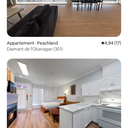
Appartement · Peachland
Note moyenne
4,94 (17)
Diamant de l'Okanagan (301)