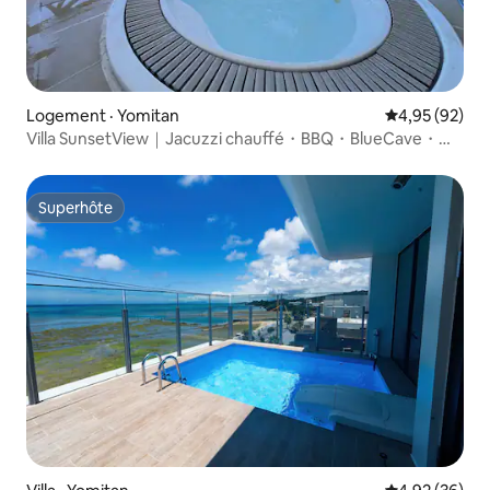
Logement · Yomitan
Note moyenne
4,95 (92)
Villa SunsetView｜Jacuzzi chauffé・BBQ・BlueCave・
Kadena
Superhôte
Superhôte