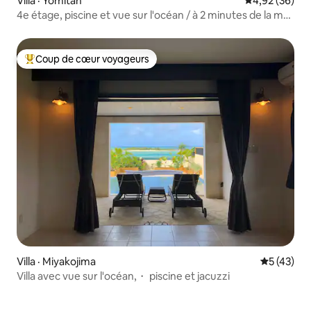
Villa · Yomitan
Note moyenne
4,92 (36)
4e étage, piscine et vue sur l'océan / à 2 minutes de la mer
/ jusqu'à 8 personnes [cerisier villa Yomitan]
Coup de cœur voyageurs
Coup de cœur voyageurs parmi les plus aimés
Villa · Miyakojima
Note moye
5 (43)
Villa avec vue sur l'océan,・ piscine et jacuzzi