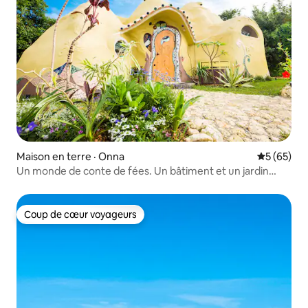
Maison en terre · Onna
Note moye
5 (65)
Un monde de conte de fées. Un bâtiment et un jardin
hors du commun. Une expérience d'hébergement rare et
spéciale. La maison de Chion.
Coup de cœur voyageurs
Coup de cœur voyageurs