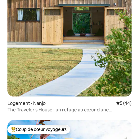
Logement · Nanjo
Note moye
5 (44)
The Traveler's House : un refuge au cœur d'une
végétation luxuriante
Coup de cœur voyageurs
Coup de cœur voyageurs parmi les plus aimés