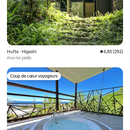
Hutte · Higashi
Note moyenne 
4,85 (292)
mui no yado
Coup de cœur voyageurs
Coup de cœur voyageurs