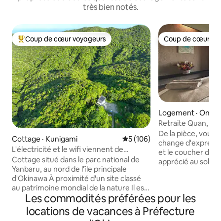
très bien notés.
Coup de cœur voyageurs
Coup de cœur vo
Coup de cœur voyageurs parmi les plus aimés
Coup de cœur vo
Logement · Onna
Retraite Quan, ch
vue sur l'océan et
De la pièce, vous 
Cottage · Kunigami
Note moyenne de 5 sur 5, 1
5 (106)
change d'expressi
L'électricité et le wifi viennent de
et le coucher du so
l'espace. Une maison isolée. Cottage
Cottage situé dans le parc national de
apprécié au soleil. Sur le thème du
hors réseau dans le parc national de
Yanbaru, au nord de l'île principale
« bonheur libéré d
Yambaru
d'Okinawa À proximité d'un site classé
biens matériels »,
au patrimoine mondial de la nature Il est
aux voyageurs, tou
Les commodités préférées pour les
situé dans la nature et n'a pas
séjour, diverses 
d'électricité ni d'eau courante.
et de paix intéri
locations de vacances à Préfecture
L'électricité est fournie par l'énergie
sauna et un lit spa. Pendant votre séjour