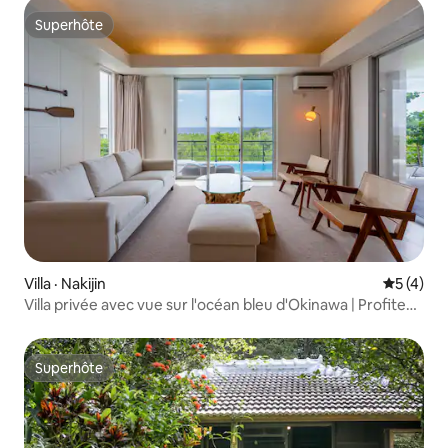
Superhôte
Superhôte
Villa · Nakijin
Note moy
5 (4)
Villa privée avec vue sur l'océan bleu d'Okinawa | Profitez
de la piscine, du sauna, du feu de camp et du barbecue
Superhôte
Superhôte