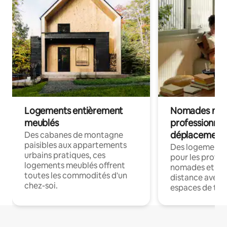
Logements entièrement
Nomades num
meublés
professionnel
déplacement
Des cabanes de montagne
paisibles aux appartements
Des logements
urbains pratiques, ces
pour les profes
logements meublés offrent
nomades et trav
toutes les commodités d'un
distance avec le
chez-soi.
espaces de trav