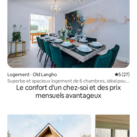
Logement · Old Langho
Note moye
5 (27)
Superbe et spacieux logement de 6 chambres, idéal pour
Le confort d'un chez-soi et des prix
le travail ou les familles
mensuels avantageux