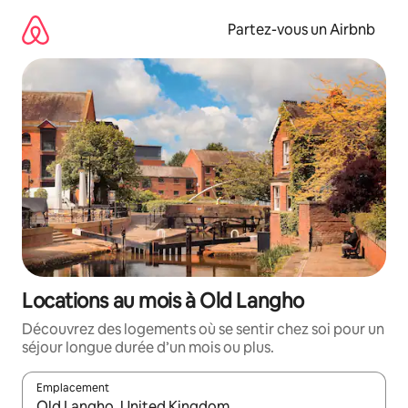
Aller
directement
Partez-vous un Airbnb
au
contenu
Locations au mois à Old Langho
Découvrez des logements où se sentir chez soi pour un
séjour longue durée d’un mois ou plus.
Emplacement
Quand les résultats sont affichés, parcourez-les en utilisant les 