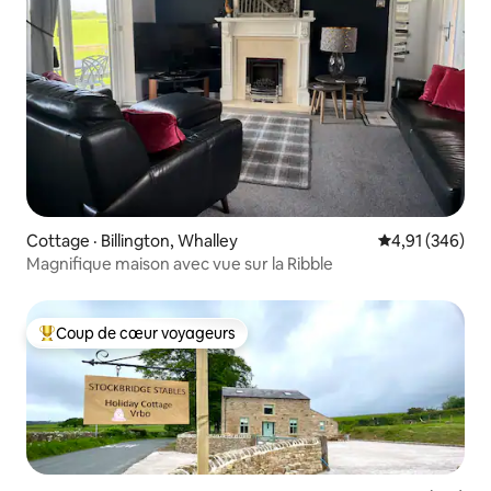
Cottage · Billington, Whalley
Note moyenne 
4,91 (346)
Magnifique maison avec vue sur la Ribble
Coup de cœur voyageurs
Coup de cœur voyageurs parmi les plus aimés