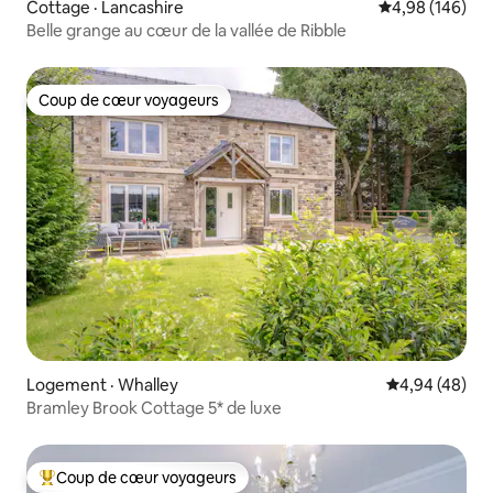
Cottage · Lancashire
Note moyenne 
4,98 (146)
Belle grange au cœur de la vallée de Ribble
Coup de cœur voyageurs
Coup de cœur voyageurs
Logement · Whalley
Note moyenne
4,94 (48)
Bramley Brook Cottage 5* de luxe
Coup de cœur voyageurs
Coup de cœur voyageurs parmi les plus aimés