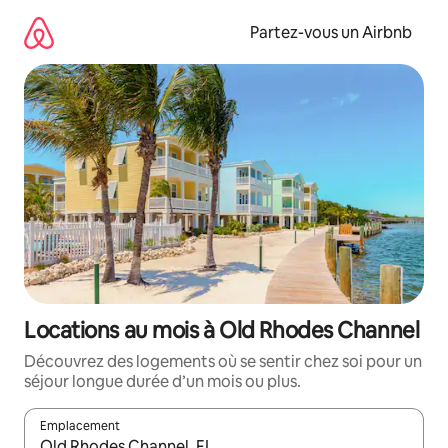
Aller
directement
Partez-vous un Airbnb
au
contenu
Locations au mois à Old Rhodes Channel
Découvrez des logements où se sentir chez soi pour un
séjour longue durée d’un mois ou plus.
Emplacement
Quand les résultats sont affichés, parcourez-les en utilisant les 