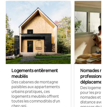
Logements entièrement
Nomades num
meublés
professionnel
déplacement
Des cabanes de montagne
paisibles aux appartements
Des logements
urbains pratiques, ces
pour les profes
logements meublés offrent
nomades et trav
toutes les commodités d'un
distance avec le
chez-soi.
espaces de trav