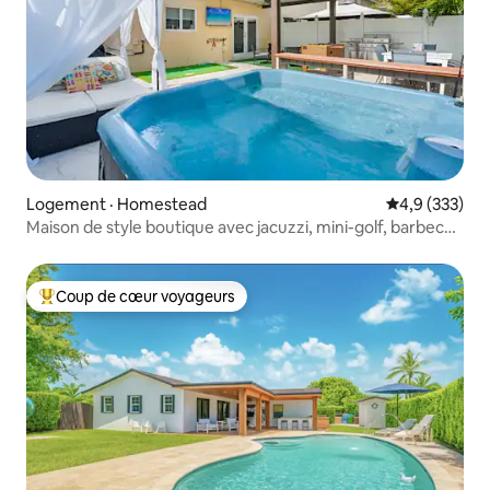
Logement · Homestead
Note moyenne
4,9 (333)
Maison de style boutique avec jacuzzi, mini-golf, barbecue
et jeux
Coup de cœur voyageurs
Coup de cœur voyageurs parmi les plus aimés