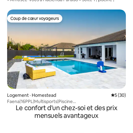
Coup de cœur voyageurs
Coup de cœur voyageurs
Logement · Homestead
Note moye
5 (30)
Faena|16PPL|Multisports|Piscine
Le confort d'un chez-soi et des prix
chaude|Cinéma|GymPlaygrou
mensuels avantageux