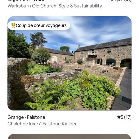
Warksburn Old Church: Style & Sustainability
Coup de cœur voyageurs
Coup de cœur voyageurs parmi les plus aimés
Grange · Falstone
Note moye
5 (17)
Chalet de luxe à Falstone Kielder