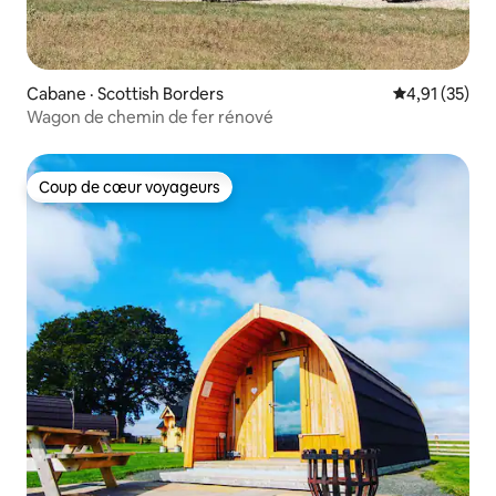
Cabane · Scottish Borders
Note moyenne
4,91 (35)
Wagon de chemin de fer rénové
Coup de cœur voyageurs
Coup de cœur voyageurs