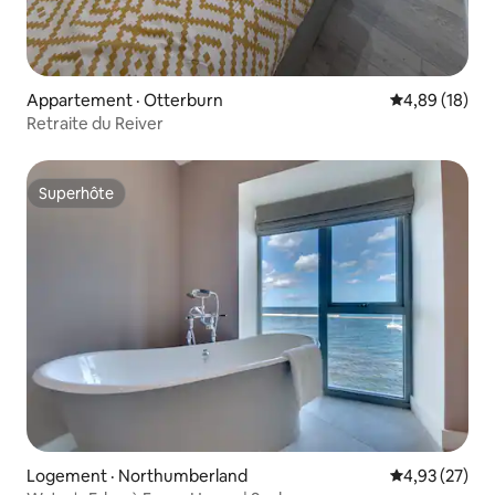
Appartement · Otterburn
Note moyenne
4,89 (18)
Retraite du Reiver
Superhôte
Superhôte
Logement · Northumberland
Note moyenne
4,93 (27)