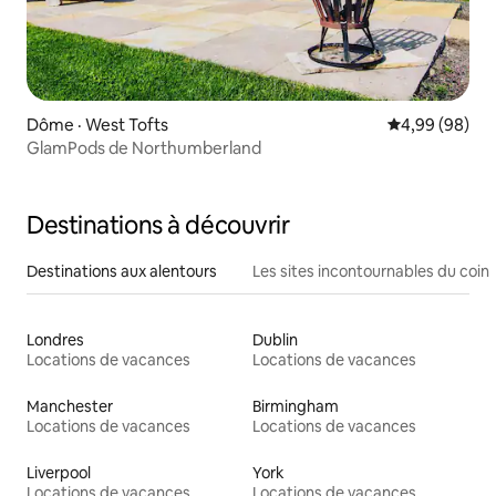
Dôme · West Tofts
Note moyenne
4,99 (98)
GlamPods de Northumberland
Destinations à découvrir
Destinations aux alentours
Les sites incontournables du coin
Londres
Dublin
Locations de vacances
Locations de vacances
Manchester
Birmingham
Locations de vacances
Locations de vacances
Liverpool
York
Locations de vacances
Locations de vacances