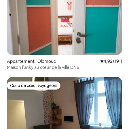
Appartement · Olomouc
Note moyenne 
4,92 (191)
Maison funky au cœur de la ville DN6
Coup de cœur voyageurs
Coup de cœur voyageurs