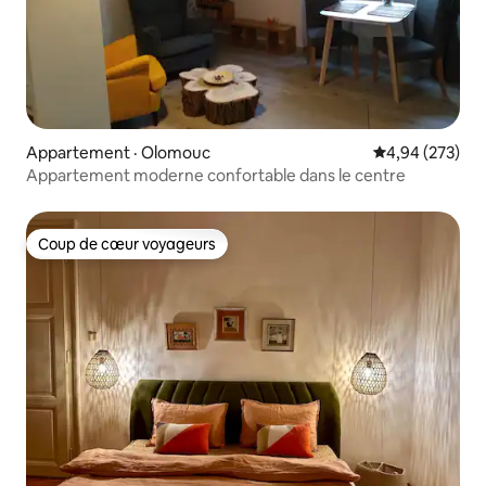
Appartement · Olomouc
Note moyenne 
4,94 (273)
Appartement moderne confortable dans le centre
Coup de cœur voyageurs
Coup de cœur voyageurs