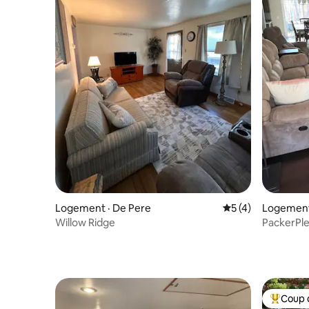
Logement · De Pere
Note moyenne de 
5 (4)
Logement
Willow Ridge
PackerPl
Coup 
Coup de 