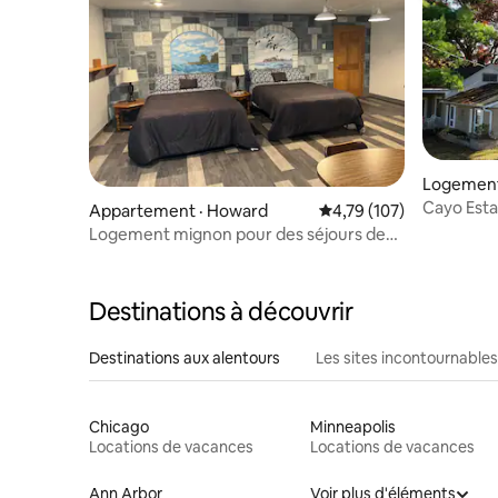
Logement
Cayo Esta
Appartement · Howard
Note moyenne de 4,79 
4,79 (107)
Logement mignon pour des séjours de
courte et de longue durée
Destinations à découvrir
Destinations aux alentours
Les sites incontournables
Chicago
Minneapolis
Locations de vacances
Locations de vacances
Ann Arbor
Voir plus d'éléments