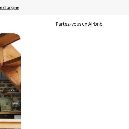
e d'origine
Partez-vous un Airbnb
et en les faisant glisser.