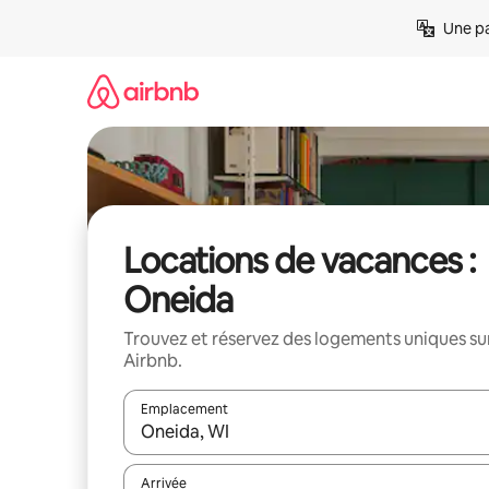
Aller
Une pa
directement
au
contenu
Locations de vacances :
Oneida
Trouvez et réservez des logements uniques su
Airbnb.
Emplacement
Quand les résultats sont affichés, parcourez-les en 
Arrivée