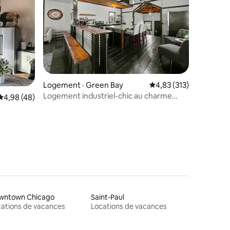
res
Logement · Green Bay
Note moyenne de 4,83
4,83 (313)
Logement industriel-chic au charme
Note moyenne de 4,98 sur 5, 48 commentaires
4,98 (48)
chaleureux et accueillant
wntown Chicago
Saint-Paul
ations de vacances
Locations de vacances