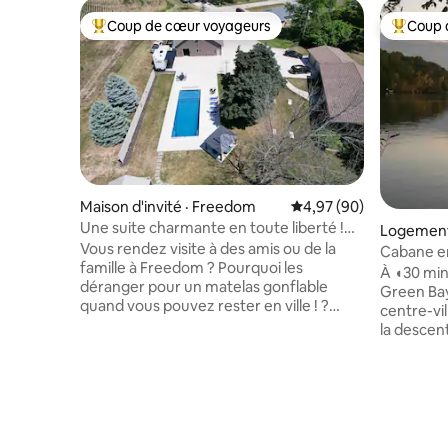
Coup de cœur voyageurs
Coup 
Coup de cœur voyageurs parmi les plus aimés
Coup de 
Maison d'invité · Freedom
Note moyenne de 4,97
4,97 (90)
Une suite charmante en toute liberté !
Logement
Confort à la campagne !
Vous rendez visite à des amis ou de la
Cabane en
famille à Freedom ? Pourquoi les
au cœur de
À ◖30 min
déranger pour un matelas gonflable
Green Bay
quand vous pouvez rester en ville ! ?
centre-vi
Vous allez à un match des Packers et
la descen
vous cherchez un endroit confortable
voyagez s
pour rester à quelques minutes en
rivière Fox. Vous allez ADORER
voiture ? Trouvé ! Renseignez-vous sur
propriété
l'utilisation de la salle de jeux, du
incroyable
simulateur de golf ou de la piscine
relaxante
pendant que vous êtes ici aussi ! Il n'y a
rénové a