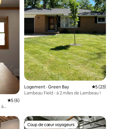
res
Logement · Green Bay
Note moyenne de 5
5 (23)
Lambeau Field - à 2 miles de Lambeau !
Note moyenne de 5 sur 5, 6 commentaires
5 (6)
 à
Coup de cœur voyageurs
les plus aimés
Coup de cœur voyageurs