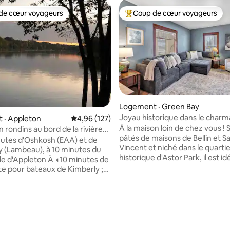
de cœur voyageurs
Coup de cœur voyageurs
cœur voyageurs parmi les plus aimés
Coup de cœur voyageurs parmi 
 sur 5, 90 commentaires
Logement · Green Bay
Joyau historique dans le charm
 · Appleton
Note moyenne de 4,96 sur 5, 127 commentai
4,96 (127)
Park
À la maison loin de chez vous ! S
 rondins au bord de la rivière
pâtés de maisons de Bellin et Sa
 la vallée
utes d'Oshkosh (EAA) et de
Vincent et niché dans le quarti
 (Lambeau), à 10 minutes du
historique d'Astor Park, il est id
lle d'Appleton À ◖10 minutes de
les professionnels de la santé 
te pour bateaux de Kimberly ;
ou les visiteurs. Ce joyau histor
ur le système d'écluses de la
rénové de 1912 est plein de car
 cette
tout en offrant tout le confor
 : Vues ◖exceptionnelles sur les
dont vous avez besoin. La maiso
s couchers de soleil, l'eau
et 1,5 salle de bain est parfaite 
 et la faune. ◖Récemment
familles, les professionnels et l
vec de nombreux équipements