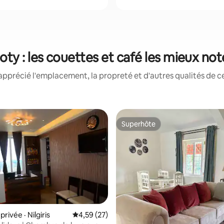
oty : les couettes et café les mieux not
apprécié l'emplacement, la propreté et d'autres qualités de ce
Superhôte
Superhôte
ivée · Nilgiris
Note moyenne de 4,59 sur 5, 27 commentai
4,59 (27)