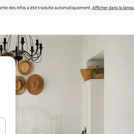
rtie des infos a été traduite automatiquement. 
Afficher dans la langu
utilisant les flèches vers le haut et vers le bas, ou en appuyant dessus 