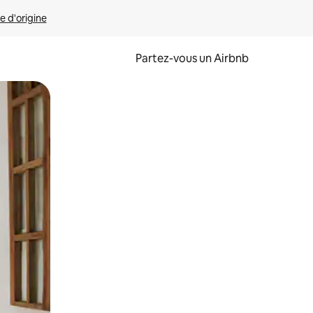
e d'origine
Partez-vous un Airbnb
et en les faisant glisser.