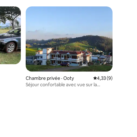
entretenu de 3 chambres à Ooty
res
Chambre privée · Ooty
Note moyenne de 4,3
4,33 (9)
Séjour confortable avec vue sur la
montagne à Ooty