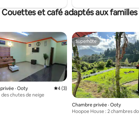
besoins essentiels; pas de géné
Chaufferettes disponibles sur
Couettes et café adaptés aux familles
au prix de 700 ₹ par chambre et
Superhôte
Superhôte
rivée · Ooty
Note moyenne de 4 sur 5, 3 commentai
4 (3)
 des chutes de neige
5 sur 5, 6 commentaires
Chambre privée · Ooty
Hoopoe House : 2 chambres do
la cour arrière dans un 3BHK