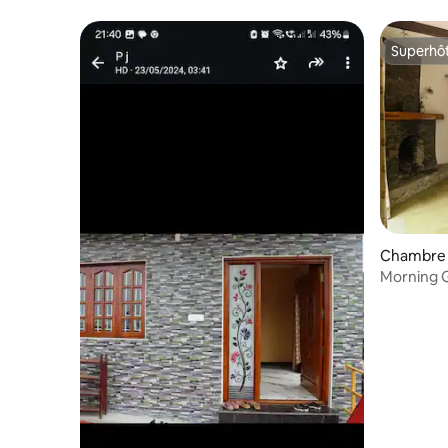
Superhô
Superhô
Chambre p
Morning G
déjeuner