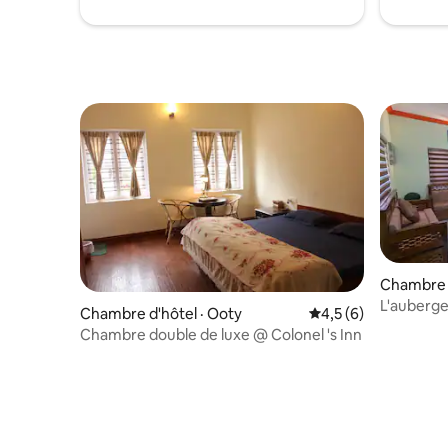
Chambre p
L'auberge
Chambre d'hôtel · Ooty
Note moyenne de 4,
4,5 (6)
Chambre double de luxe @ Colonel 's Inn