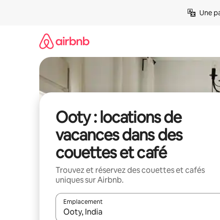
Aller
Une pa
directement
au
contenu
Ooty : locations de
vacances dans des
couettes et café
Trouvez et réservez des couettes et cafés
uniques sur Airbnb.
Emplacement
Quand les résultats sont affichés, parcourez-les en 