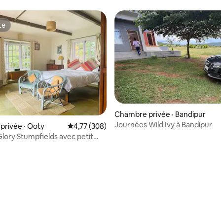
te
te
Chambre privée · Bandipur
Journées Wild Ivy à Bandipur
rivée · Ooty
Note moyenne de 4,77 sur 5, 308 commentai
4,77 (308)
lory Stumpfields avec petit