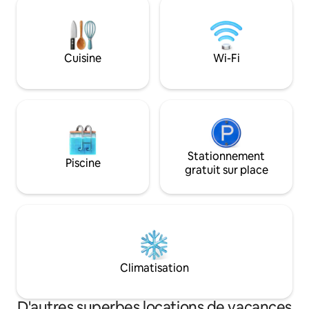
cabane. Canapé-li
● Également un séjour d'une semaine
cm d'épaisseur et 
ou d'un mois ●Magnifiquement décoré,
Prix maximum deu
alliant l'ancien et le nouveau, avec la
propre linge de lit
fonctionnalité au premier plan ● Maison
Cuisine
Wi-Fi
la visite. Pas à lo
calme, environnement paisible Un
forfait Airbnb de meilleure qualité et
bien entretenu pour un séjour
confortable et relaxant.
Stationnement
Piscine
gratuit sur place
Climatisation
D'autres superbes locations de vacances