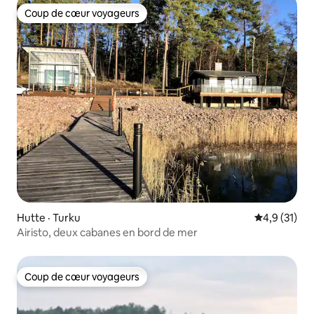
Coup de cœur voyageurs
Coup de cœur voyageurs
Hutte · Turku
Note moyenn
4,9 (31)
Airisto, deux cabanes en bord de mer
Coup de cœur voyageurs
Coup de cœur voyageurs