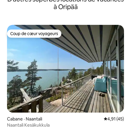
à Oripää
Coup de cœur voyageurs
Coup de cœur voyageurs
Cabane · Naantali
Note moyenne
4,91 (45)
Naantali Kesäkukkula