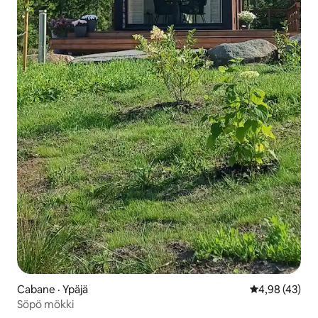
Cabane · Ypäjä
Note moyenne
4,98 (43)
Söpö mökki