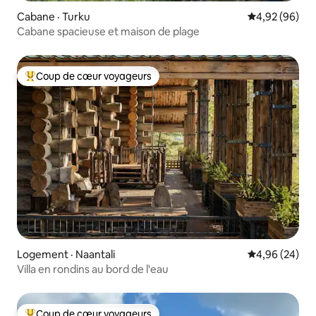
Cabane · Turku
Note moyenne
4,92 (96)
Cabane spacieuse et maison de plage
Coup de cœur voyageurs
Coup de cœur voyageurs parmi les plus aimés
Logement · Naantali
Note moyenne
4,96 (24)
Villa en rondins au bord de l'eau
Coup de cœur voyageurs