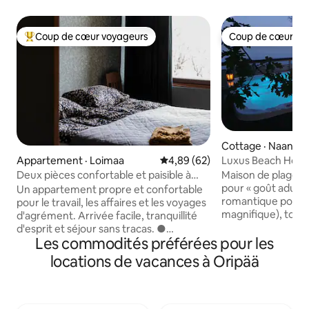
Coup de cœur voyageurs
Coup de cœur vo
Coup de cœur voyageurs parmi les plus aimés
Coup de cœur vo
Cottage · Naantali
Luxus Beach House 
Appartement · Loimaa
Note moyenne de 4,89 sur 5, 
4,89 (62)
pour deux
Maison de plage sur
Deux pièces confortable et paisible à
pour « goût adulte
Loimaa
Un appartement propre et confortable
romantique pour 
pour le travail, les affaires et les voyages
magnifique), toile
d'agrément. Arrivée facile, tranquillité
barbecue à gaz, pl
d'esprit et séjour sans tracas. ●
jacuzzi sont à l'us
Les commodités préférées pour les
Emplacement idéal : facile à parcourir et
voyageurs. Des é
stationnement gratuit à proximité ●
locations de vacances à Oripää
par exemple le wifi,
Commodités de qualité et
vaisselle, le lave-va
fonctionnelles ●Appartement spacieux
micro-ondes, le café
d'une chambre + balcon ●Idéal pour 1 à
des détergents se
3 personnes ou pour les familles