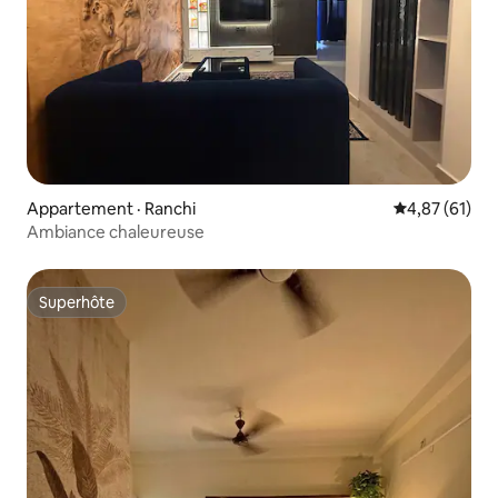
Appartement · Ranchi
Note moyenne
4,87 (61)
Ambiance chaleureuse
Superhôte
Superhôte