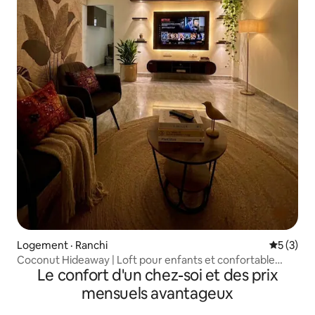
Logement · Ranchi
Note moy
5 (3)
Coconut Hideaway | Loft pour enfants et confortable
Le confort d'un chez-soi et des prix
appartement tropical de 2 chambres
mensuels avantageux