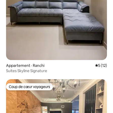
Appartement · Ranchi
Note moye
5 (12)
Suites Skyline Signature
Coup de cœur voyageurs
Coup de cœur voyageurs