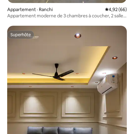
Appartement · Ranchi
Note moyenne
4,92 (66)
Appartement moderne de 3 chambres à coucher, 2 salles
de bain et 1 salon près de l'aéroport et de la gare de Ranchi
Superhôte
Superhôte