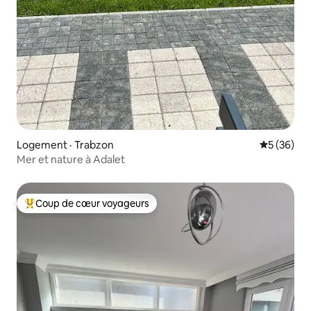
Logement · Trabzon
Note moye
5 (36)
Mer et nature à Adalet
Coup de cœur voyageurs
Coup de cœur voyageurs parmi les plus aimés