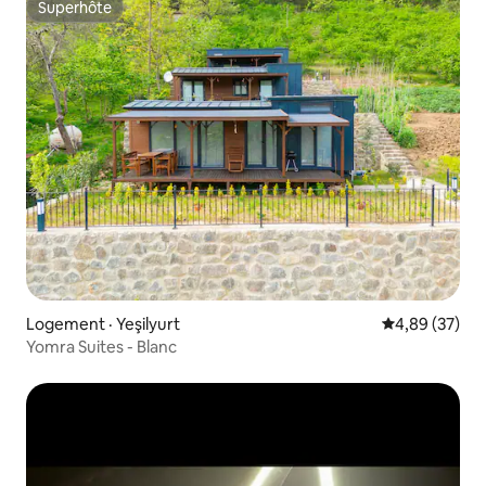
Superhôte
Superhôte
Logement · Yeşilyurt
Note moyenne
4,89 (37)
Yomra Suites - Blanc