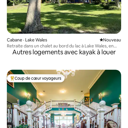
Cabane · Lake Wales
Nouvel hébe
Nouveau
Retraite dans un chalet au bord du lac à Lake Wales, en
Autres logements avec kayak à louer
Floride
Coup de cœur voyageurs
Coup de cœur voyageurs parmi les plus aimés