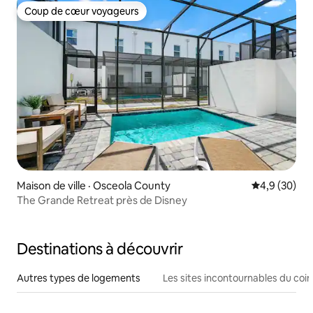
Coup de cœur voyageurs
Coup de cœur voyageurs
Maison de ville · Osceola County
Note moyenn
4,9 (30)
The Grande Retreat près de Disney
Destinations à découvrir
Autres types de logements
Les sites incontournables du coin