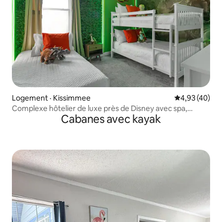
Logement · Kissimmee
Note moyenne
4,93 (40)
Complexe hôtelier de luxe près de Disney avec spa,
Cabanes avec kayak
piscine, salle de jeux et barbecue