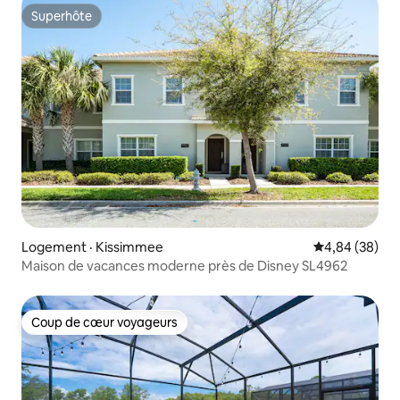
Superhôte
Superhôte
Logement · Kissimmee
Note moyenne
4,84 (38)
Maison de vacances moderne près de Disney SL4962
Coup de cœur voyageurs
Coup de cœur voyageurs