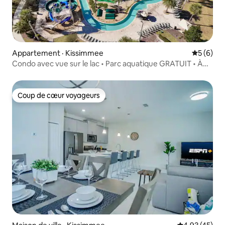
Appartement · Kissimmee
Note moy
5 (6)
Condo avec vue sur le lac • Parc aquatique GRATUIT • À
15 minutes de Disney
Coup de cœur voyageurs
Coup de cœur voyageurs