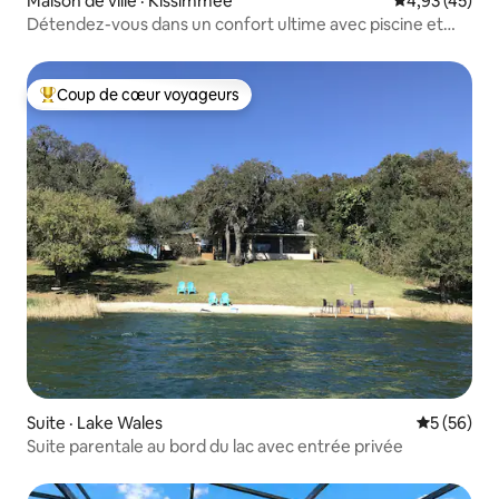
Maison de ville · Kissimmee
Note moyenne
4,93 (45)
Détendez-vous dans un confort ultime avec piscine et
barbecue
Coup de cœur voyageurs
Coup de cœur voyageurs parmi les plus aimés
Suite · Lake Wales
Note moye
5 (56)
Suite parentale au bord du lac avec entrée privée