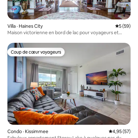
Villa · Haines City
Note moye
5 (59)
Maison victorienne en bord de lac pour voyageurs et
événements
Coup de cœur voyageurs
Coup de cœur voyageurs
Condo · Kissimmee
Note moyenne
4,95 (57)
Fabuleux appartement Storey Lake à quelques pas du