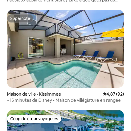
parc aquatique GRATUIT !
Superhôte
Superhôte
Maison de ville · Kissimmee
Note moyenne
4,87 (92)
~15 minutes de Disney - Maison de villégiature en rangée
Coup de cœur voyageurs
Coup de cœur voyageurs