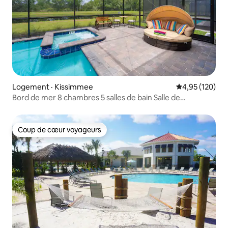
Logement · Kissimmee
Note moyenne 
4,95 (120)
Bord de mer 8 chambres 5 salles de bain Salle de
jeux/piscine/spa/bureau
Coup de cœur voyageurs
Coup de cœur voyageurs