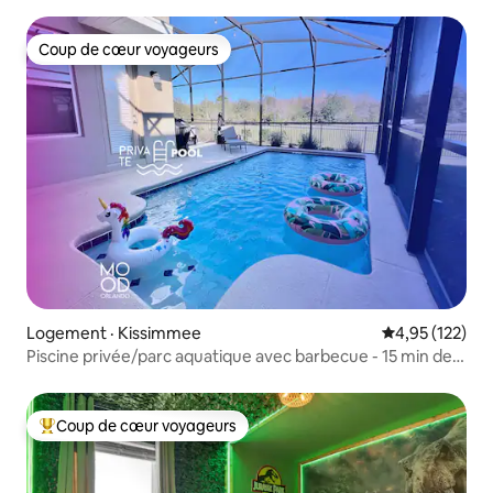
Coup de cœur voyageurs
Coup de cœur voyageurs
Logement · Kissimmee
Note moyenne 
4,95 (122)
Piscine privée/parc aquatique avec barbecue - 15 min de
Disney
Coup de cœur voyageurs
Coup de cœur voyageurs parmi les plus aimés