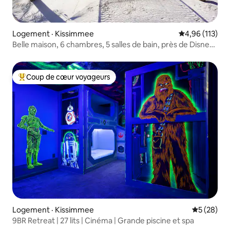
Logement · Kissimmee
Note moyenne 
4,96 (113)
Belle maison, 6 chambres, 5 salles de bain, près de Disney,
piscine et spa
Coup de cœur voyageurs
Coup de cœur voyageurs parmi les plus aimés
Logement · Kissimmee
Note moye
5 (28)
9BR Retreat | 27 lits | Cinéma | Grande piscine et spa