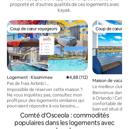
propreté et d'autres qualités de ces logements avec
kayak.
Coup de cœur voyageurs
Coup de cœur vo
Coup de cœur voyageurs
Coup de cœur vo
Logement · Kissimmee
Note moyenne de 4,88 sur 5, 1
4,88 (112)
Maison de vacance
Pas de frais Airbnb !
mee
Le meilleur clubho
Maison/piscine/spa/complexe hôtelier à
Impossible de réserver cette maison ?
temps/une rivière
Bienvenue dans vo
thème 243621
Ne vous inquiétez pas, consultez mon
Disney
à Orlando ! Cet a
profil pour des logements similaires qui
confortable de 2 c
pourraient répondre à vos besoins.
bain est situé dan
NOUS DISPOSONS D'UN SERVICE
Comté d'Osceola : commodités
complexe Storey L
CLIENT 24H/24 ! Échappez à la routine
quelques minutes 
populaires dans les logements avec
de visiter les parcs tous les jours et
d'Universal, de S
entrez dans cette toute nouvelle maison