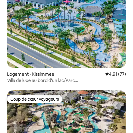
Logement · Kissimmee
Note moyenne
4,91 (77)
Villa de luxe au bord d'un lac/Parc
aquatique/Piscine/Spa/Thématique
Coup de cœur voyageurs
Coup de cœur voyageurs