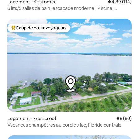
Logement · Kissimmee
Note moyenne 
4,89 (114)
6 lits/5 salles de bain, escapade moderne | Piscine,
complexe hôtelier, Disney
Coup de cœur voyageurs
Coup de cœur voyageurs parmi les plus aimés
Logement · Frostproof
Note moye
5 (50)
Vacances champêtres au bord du lac, Floride centrale