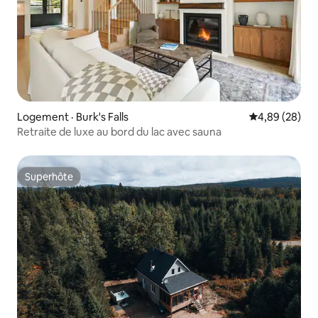
Logement · Burk's Falls
Note moyenne
4,89 (28)
Retraite de luxe au bord du lac avec sauna
Superhôte
Superhôte