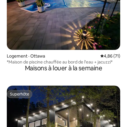
Logement · Ottawa
Note moyenne
4,86 (71)
*Maison de piscine chauffée au bord de l'eau + jacuzzi*
Maisons à louer à la semaine
Superhôte
Superhôte