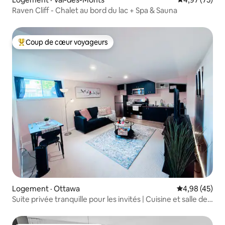
Raven Cliff - Chalet au bord du lac + Spa & Sauna
Coup de cœur voyageurs
Coup de cœur voyageurs parmi les plus aimés
Logement · Ottawa
Note moyenne
4,98 (45)
Suite privée tranquille pour les invités | Cuisine et salle de
bain