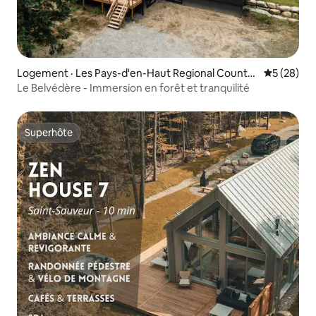
Logement · Les Pays-d'en-Haut Regional County
Note moye
5 (28)
Municipality
Le Belvédère - Immersion en forêt et tranquilité
Superhôte
Superhôte