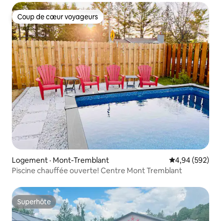
Coup de cœur voyageurs
Coup de cœur voyageurs
Logement · Mont-Tremblant
Note moyenne 
4,94 (592)
Piscine chauffée ouverte! Centre Mont Tremblant
Superhôte
Superhôte