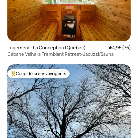
Logement · La Conception (Quebec)
Note moyenne
4,95 (76)
Cabane Valhalla Tremblant Retreat-Jacuzzi/Sauna
Coup de cœur voyageurs
Coup de cœur voyageurs parmi les plus aimés