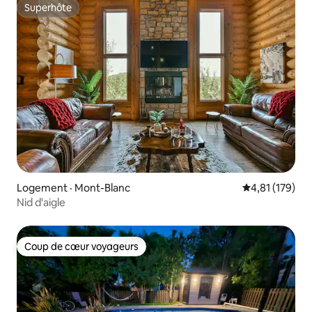
Superhôte
Superhôte
Logement · Mont-Blanc
Note moyenne 
4,81 (179)
Nid d'aigle
Coup de cœur voyageurs
Coup de cœur voyageurs