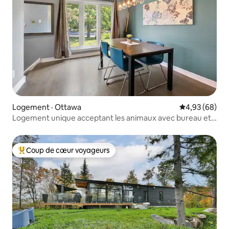
Logement · Ottawa
Note moyenne
4,93 (68)
Logement unique acceptant les animaux avec bureau et
cour
Coup de cœur voyageurs
Coup de cœur voyageurs parmi les plus aimés