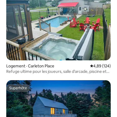
Logement · Carleton Place
Note moyenne 
4,89 (124)
Refuge ultime pour les joueurs, salle d'arcade, piscine et
spa
Superhôte
Superhôte