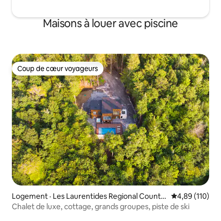
Maisons à louer avec piscine
Coup de cœur voyageurs
Coup de cœur voyageurs
Logement · Les Laurentides Regional County
Note moyenne 
4,89 (110)
Municipality
Chalet de luxe, cottage, grands groupes, piste de ski