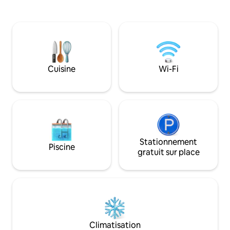
la Gatineau avec de magnifiques plages
Salon avec chemin
et sentiers. Délicieux petit-déjeuner
Bureau dédié ave
frais de la ferme en libre-service inclus
naturelle - douch
(placé sur place avant votre arrivée !) Si
garder vos amis fu
vous cherchez à créer des souvenirs
sol entièrement fin
précieux pour toute une vie, notre
divertissement - sa
ferme est l'endroit idéal pour vous.
avec banc et haltères - grand es
Cuisine
Wi-Fi
Réservez maintenant, c'est une
stationnement dans
promesse spéciale !
extrêmement sûr e
voiture du centre-v
Stationnement
Piscine
gratuit sur place
Climatisation