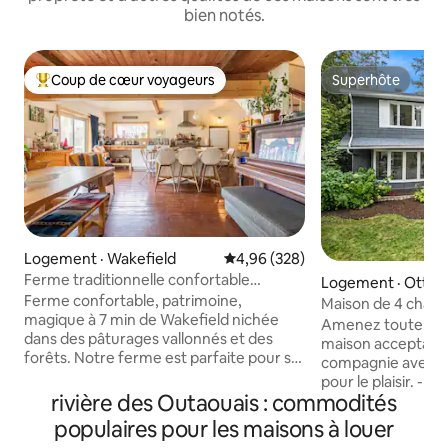
bien notés.
Coup de cœur voyageurs
Superhôte
Coup de cœur voyageurs parmi les plus aimés
Superhôte
Logement · Wakefield
Note moyenne de 4,96 sur 5, 3
4,96 (328)
Ferme traditionnelle confortable
Logement · Otta
Réservez vos souvenirs dès maintenant!
Ferme confortable, patrimoine,
Maison de 4 chamb
magique à 7 min de Wakefield nichée
chefs
Amenez toute la f
dans des pâturages vallonnés et des
maison acceptant 
forêts. Notre ferme est parfaite pour se
compagnie avec b
détendre, faire de la randonnée, du ski
pour le plaisir. - P
de fond, de la raquette et de la
rivière des Outaouais : commodités
carrés de surface 
baignade. À proximité se trouvent des
ouverte entièrem
populaires pour les maisons à louer
stations de ski alpin, la rivière/le parc de
avec cuisinière à g