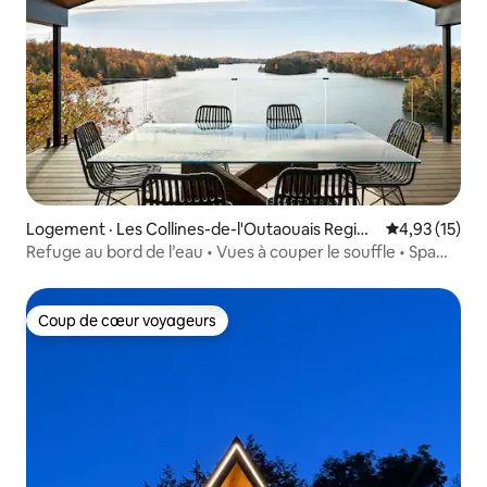
Logement · Les Collines-de-l'Outaouais Region
Note moyenne
4,93 (15)
al County Municipality
Refuge au bord de l’eau • Vues à couper le souffle • Spa
extérieur
Coup de cœur voyageurs
Coup de cœur voyageurs