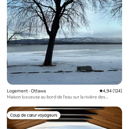
Logement · Ottawa
Note moyenne 
4,94 (124)
Maison luxueuse au bord de l'eau sur la rivière des
Outaouais
Coup de cœur voyageurs
Coup de cœur voyageurs