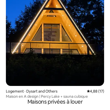
Logement · Dysart and Others
Note moyenne
4,88 (17)
Maison en A design | Percy Lake + sauna cubique
Maisons privées à louer