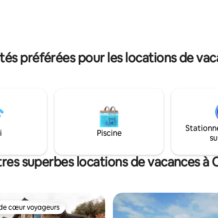
privé abrité.
Open University 400 mètres,
que Open University 80 mètres)
été se trouve à 3,7 km du
omain de Patras et à 4 km du
e Patras.
s préférées pour les locations de va
Stationn
i
Piscine
su
tres superbes locations de vacances à 
de cœur voyageurs
cœur voyageurs parmi les plus aimés