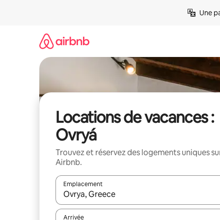
Aller
Une pa
directement
au
contenu
Locations de vacances :
Ovryá
Trouvez et réservez des logements uniques su
Airbnb.
Emplacement
Quand les résultats sont affichés, parcourez-les en 
Arrivée