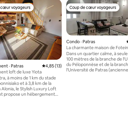
 cœur voyageurs
Coup de cœur voyageurs
 cœur voyageurs
Coup de cœur voyageurs
Condo · Patras
La charmante maison de Fotein
Dans un quartier calme, à seu
100 mètres de la branche de l'U
du Péloponnèse et de la branc
nt · Patras
Note moyenne de 4,85 sur 5, 13 commentai
4,85 (13)
l'Université de Patras (ancien
nt loft de luxe Yiota
l'Institut d'enseignement tech
tra, à moins de 1 km du stade
de la Grèce occidentale), nous
nnisiako et à 3,8 km de la
créé un appartement en demi-
a Alonia, le Stylish Luxury Loft
confortable, élégant et accueil
t propose un hébergement
nos voyageurs. Il est situé près 
 avec un balcon et une
sortie 3 du périmètre de Patras
Wi-Fi gratuite. Idéal pour les
du stade Pampeloponnesian. A
es familles, les professionnels
stationnement facile. Près de l'
igeants d'entreprise, mais aussi
bus (lignes 2,8). Vous devez d
étudiants Erasmus. (Université
trois marches pour accéder à u
 et Péloponnèse 200 mètres,
 sur 5, 17 commentaires