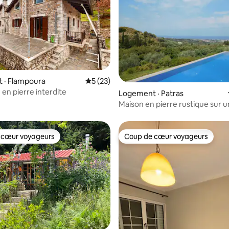
 sur 5, 24 commentaires
 · Flampoura
Note moyenne de 5 sur 5, 23 commentai
5 (23)
 en pierre interdite
Logement · Patras
Maison en pierre rustique sur 
org. avec piscine
 cœur voyageurs
Coup de cœur voyageurs
 cœur voyageurs
Coup de cœur voyageurs
5 sur 5, 4 commentaires