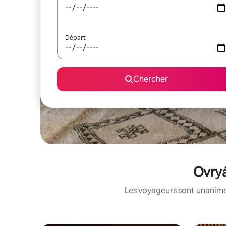
Départ
Chercher
Ovryá
Les voyageurs sont unanimes