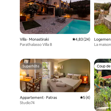
Villa · Monastiraki
Note moyenne de 4,83
4,83 (24)
Logement
Parathalasso Villa B
La maison
Superhôte
Coup de
Superhôte
Coup de
Appartement · Patras
Note moyenne de 
5 (4)
Studio74