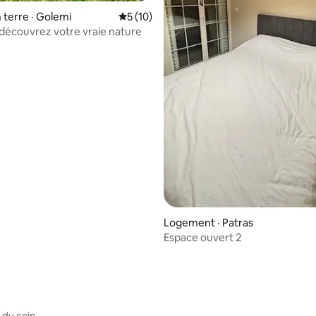
 terre · Golemi
Note moyenne de 5 sur 5, 10 commentai
5 (10)
 découvrez votre vraie nature
Logement · Patras
Espace ouvert 2
 du coin