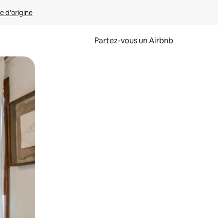
e d'origine
Partez-vous un Airbnb
et en les faisant glisser.