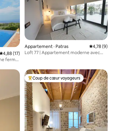
res
Appartement · Patras
Note moyenne de 4,7
4,78 (9)
Loft 77 | Appartement moderne avec
Note moyenne de 4,88 sur 5, 17 commentaires
4,88 (17)
vue et jacuzzi
une ferme
Coup de cœur voyageurs
Coup de cœur voyageurs parmi les plus aimés