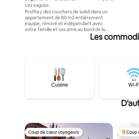
Hellenic 
Les vagues
bibliothè
Profitez des couchers de soleil dans un
La propri
appartement de 80 m2 entièrement
théâtre r
équipé, rénové et indépendant avec
château d
votre famille et vos amis au bord de la
Les commodité
mer. La maison dispose d'une entrée
indépendante, d'un parking privé, de
deux chambres, d'une cuisine
entièrement équipée, d'une salle de
bains, d'un salon et d'un balcon avec vue
sur la mer. Porche arrière avec vue sur la
montagne et équipement de salle de
sport. Il se trouve à 10 km du centre de
Patras et à 7 du nouveau port. À
Cuisine
Wi-F
proximité des supermarchés, des
distributeurs automatiques de billets,
des pharmacies, des transports en
D'au
commun et de nombreux restaurants,
bars et cafés.
Coup de cœur voyageurs
Coup 
Coup de cœur voyageurs
Coup de 