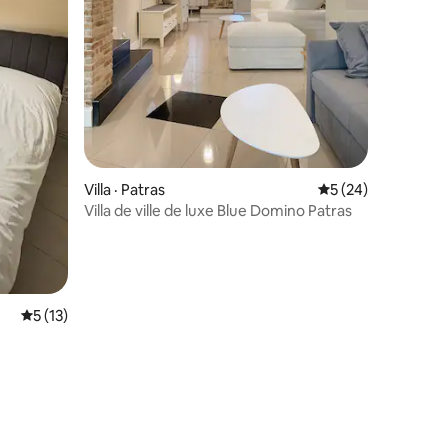
res
Villa · Patras
Note moyenne de 5
5 (24)
Villa de ville de luxe Blue Domino Patras
Note moyenne de 5 sur 5, 13 commentaires
5 (13)