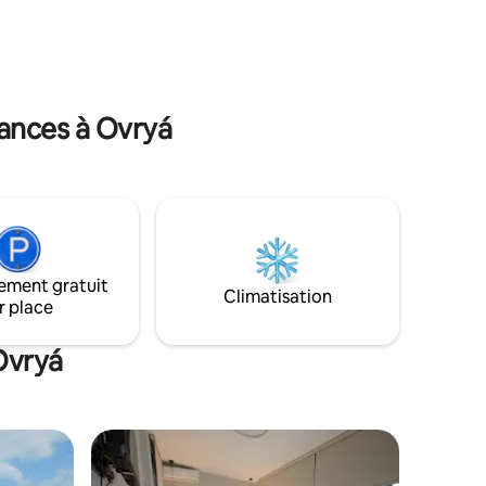
vous pourrez profiter d'une vue
spectaculaire sur la mer depuis le balcon.
Bien qu'à quelques pas de tous les
commerces, restaurants et bars,
l'appartement reste un espace calme.
cances à Ovryá
ement gratuit
Climatisation
r place
Ovryá