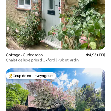
Cottage · Cuddesdon
Note moyenne 
4,95 (133)
Chalet de luxe près d'Oxford | Pub et jardin
Coup de cœur voyageurs
Coup de cœur voyageurs parmi les plus aimés