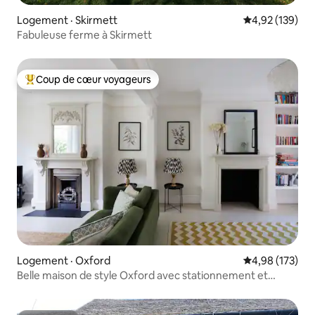
Logement · Skirmett
Note moyenne 
4,92 (139)
Fabuleuse ferme à Skirmett
Coup de cœur voyageurs
Coup de cœur voyageurs parmi les plus aimés
Logement · Oxford
Note moyenne 
4,98 (173)
Belle maison de style Oxford avec stationnement et
chargeur de VE