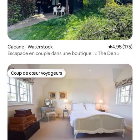
Cabane · Waterstock
Note moyenne 
4,95 (175)
Escapade en couple dans une boutique : « The Den »
Coup de cœur voyageurs
Coup de cœur voyageurs