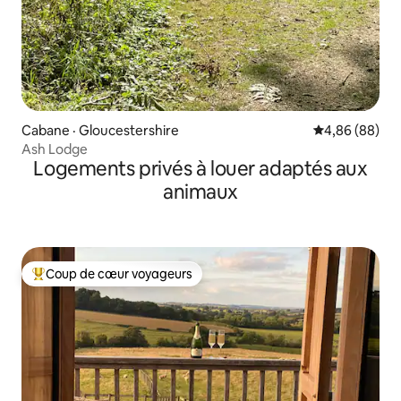
Cabane · Gloucestershire
Note moyenne
4,86 (88)
Ash Lodge
Logements privés à louer adaptés aux
animaux
Coup de cœur voyageurs
Coup de cœur voyageurs parmi les plus aimés