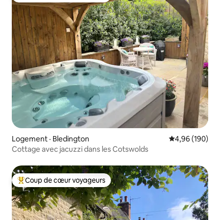
Logement · Bledington
Note moyenne 
4,96 (190)
Cottage avec jacuzzi dans les Cotswolds
Coup de cœur voyageurs
Coup de cœur voyageurs parmi les plus aimés