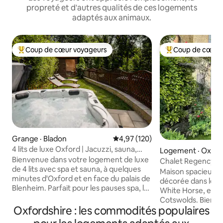
propreté et d'autres qualités de ces logements
adaptés aux animaux.
Coup de cœur voyageurs
Coup de cœur 
Coup de cœur voyageurs parmi les plus aimés
Coup de cœur voy
Grange · Bladon
Note moyenne de 4,97 sur 5, 1
4,97 (120)
4 lits de luxe Oxford | Jacuzzi, sauna,
Logement · Oxfor
stationnement, EV
Bienvenue dans votre logement de luxe
Chalet Regency él
de 4 lits avec spa et sauna, à quelques
Cotswolds et de 
Maison spacieuse
minutes d'Oxford et en face du palais de
décorée dans le jol
Blenheim. Parfait pour les pauses spa, les
White Horse, en b
réunions de famille, l'exploration des
Cotswolds. Bien éq
Cotswolds et les voyages de travail en
Oxfordshire : les commodités populaires
Entouré de vues i
milieu de semaine. • Bain à remous,
Ridgeway. Superbe