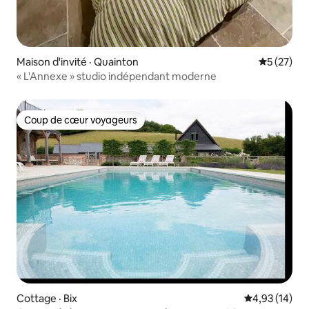
Maison d'invité · Quainton
Note moye
5 (27)
« L'Annexe » studio indépendant moderne
Coup de cœur voyageurs
Coup de cœur voyageurs
Cottage · Bix
Note moyenne
4,93 (14)