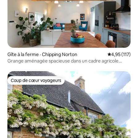
Gîte à la ferme · Chipping Norton
Note moyenne 
4,95 (117)
Grange aménagée spacieuse dans un cadre agricole
idyllique
Coup de cœur voyageurs
Coup de cœur voyageurs