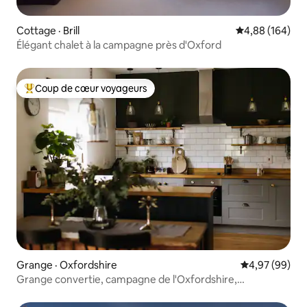
Cottage · Brill
Note moyenne 
4,88 (164)
Élégant chalet à la campagne près d'Oxford
Coup de cœur voyageurs
Coup de cœur voyageurs parmi les plus aimés
Grange · Oxfordshire
Note moyenne
4,97 (99)
Grange convertie, campagne de l'Oxfordshire,
4 couchages