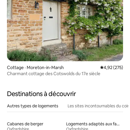
Cottage · Moreton-in-Marsh
Note moyenne 
4,92 (275)
Charmant cottage des Cotswolds du 17e siècle
Destinations à découvrir
Autres types de logements
Les sites incontournables du coin
Cabanes de berger
Logements adaptés aux familles à louer
Oxfordshire
Oxfordshire