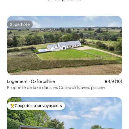
Superhôte
Superhôte
Logement · Oxfordshire
Note moyenn
4,9 (10)
Propriété de luxe dans les Cotswolds avec piscine
Coup de cœur voyageurs
Coup de cœur voyageurs parmi les plus aimés