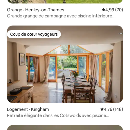
Grange · Henley-on-Thames
Note moyenne
4,99 (70)
Grande grange de campagne avec piscine intérieure,
deux lits
Coup de cœur voyageurs
Coup de cœur voyageurs
Logement · Kingham
Note moyenne 
4,76 (148)
Retraite élégante dans les Cotswolds avec piscine
chauffée, pour 8 personnes