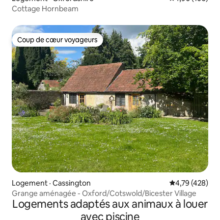
Cottage Hornbeam
Coup de cœur voyageurs
Coup de cœur voyageurs
Logement · Cassington
Note moyenne 
4,79 (428)
Grange aménagée - Oxford/Cotswold/Bicester Village
Logements adaptés aux animaux à louer
avec piscine