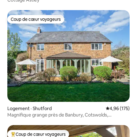
Coup de cœur voyageurs
Coup de cœur voyageurs
Logement · Shutford
Note moyenne 
4,96 (175)
Magnifique grange près de Banbury, Cotswolds,
Oxfordshire
Coup de cœur voyageurs
Coup de cœur voyageurs parmi les plus aimés