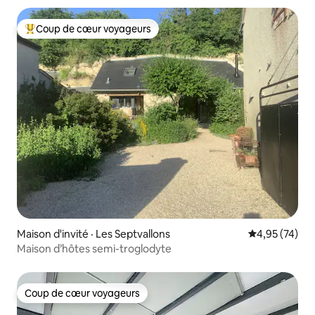
Coup de cœur voyageurs
Coup de cœur voyageurs parmi les plus aimés
Maison d'invité · Les Septvallons
Note moyenne
4,95 (74)
Maison d’hôtes semi-troglodyte
Coup de cœur voyageurs
Coup de cœur voyageurs