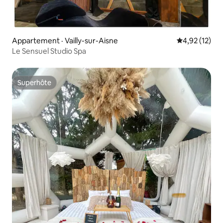
Appartement · Vailly-sur-Aisne
Note moyenne
4,92 (12)
Le Sensuel Studio Spa
Superhôte
Superhôte