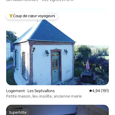
Coup de cœur voyageurs
Coup de cœur voyageurs parmi les plus aimés
Logement · Les Septvallons
Note moyenne 
4,94 (191)
Petite maison, lieu insolite, ancienne mairie
Superhôte
Superhôte