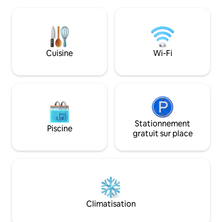
coin salon sous le toit près de la
(10 min) ou une e
cheminée ouverte. Vous avez un accès
dans les vignoble
privé à cet espace tranquille et magique.
min), tout est réu
La Maison Marcks est une maison
ressourçant.
confortable et exclusive pour séjourner
tout en explorant la Champagne et ses
Cuisine
Wi-Fi
nombreux vignobles légendaires.
Stationnement
Piscine
gratuit sur place
Climatisation