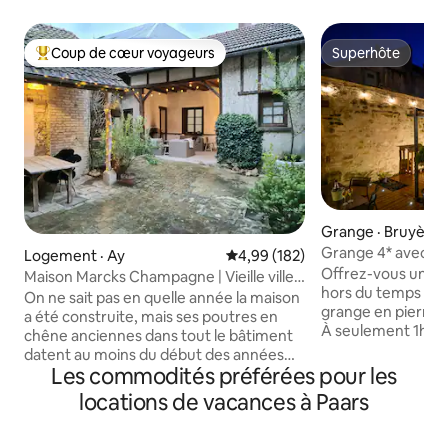
Coup de cœur voyageurs
Superhôte
Coup de cœur voyageurs parmi les plus aimés
Superhôte
Grange · Bruyère
bérault
Grange 4* avec spa
Logement · Ay
Note moyenne de 4,99 sur 5, 1
4,99 (182)
Paris
Offrez-vous une v
Maison Marcks Champagne | Vieille ville
hors du temps da
d'Ay
On ne sait pas en quelle année la maison
grange en pierre 
a été construite, mais ses poutres en
À seulement 1h30 d
chêne anciennes dans tout le bâtiment
spa privatif chauf
datent au moins du début des années
terrasse intime sa
Les commodités préférées pour les
1600. Les hauts plafonds offrent un
suites confortable
espace spacieux et aéré mais très
locations de vacances à Paars
amoureux, entre a
confortable sur trois étages. La cour
vous recherchiez l
dispose d'un coin repas ainsi que d'un
découverte de la 