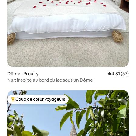
Dôme · Prouilly
Note moyenne
4,81 (57)
Nuit insolite au bord du lac sous un Dôme
Coup de cœur voyageurs
Coup de cœur voyageurs parmi les plus aimés