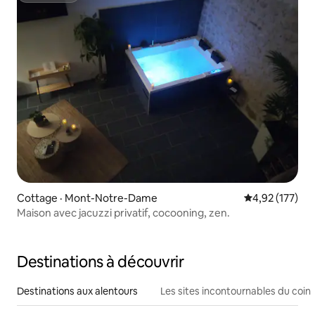
Cottage · Mont-Notre-Dame
Note moyenne 
4,92 (177)
Maison avec jacuzzi privatif, cocooning, zen.
Destinations à découvrir
Destinations aux alentours
Les sites incontournables du coin