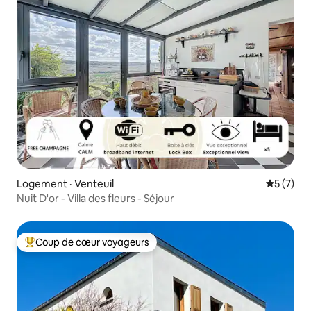
Logement · Venteuil
Note moy
5 (7)
Nuit D'or - Villa des fleurs - Séjour
Coup de cœur voyageurs
Coup de cœur voyageurs parmi les plus aimés