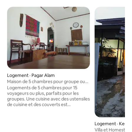
Logement · Pagar Alam
Maison de 5 chambres pour groupe ou
groupe
Logements de 5 chambres pour 15
voyageurs ou plus, parfaits pour les
groupes. Une cuisine avec des ustensiles
de cuisine et des couverts est
disponible, que les voyageurs peuvent
utiliser et nettoyer après utilisation. Vous
y trouverez également un salon et un
Logement · Kecam
coin repas. À seulement 4 km de la
ra
Villa et Homestay