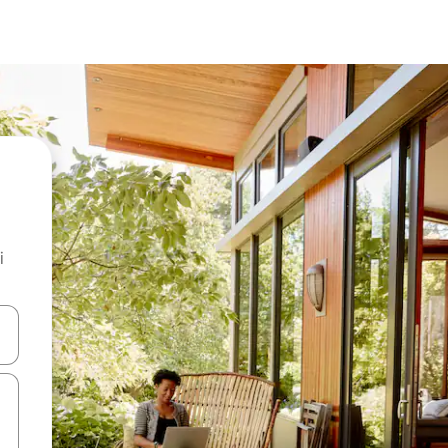
i
.
utilisant les flèches vers le haut et vers le bas, ou en appuyant dessus 