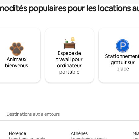
dités populaires pour les locations a
Espace de
Stationnemen
Animaux
travail pour
gratuit sur
bienvenus
ordinateur
place
portable
Destinations aux alentours
Florence
Athènes
Mi
Locations au mois
Locations au mois
Loc