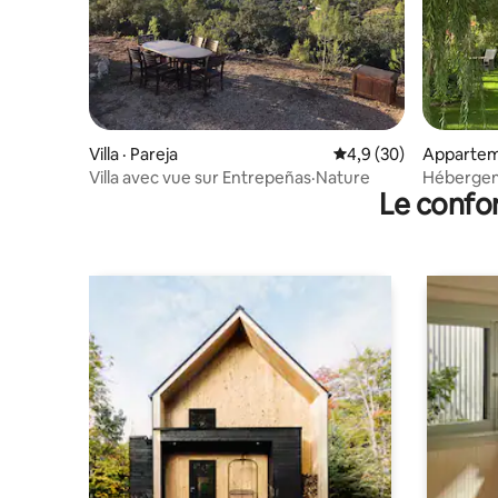
Villa · Pareja
Note moyenne de 4,9
4,9 (30)
Appartem
Villa avec vue sur Entrepeñas·Nature
Hébergeme
Le confor
Dulce »