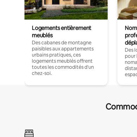
Logements entièrement
Noma
meublés
prof
dépl
Des cabanes de montagne
paisibles aux appartements
Des 
urbains pratiques, ces
pour 
logements meublés offrent
nomad
toutes les commodités d'un
dista
chez-soi.
espac
Commodit