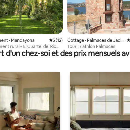
 sur 5, 30 commentaires
ent · Mandayona
Note moyenne de 5 sur 5, 12 commentai
5 (12)
Cottage · Pálmaces de Jadra
N
que
nt rural « El Cuartel del Río
Tour Triathlon Pálmaces
t d'un chez-soi et des prix mensuels 