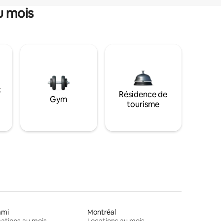
u mois
t
Résidence de
Gym
tourisme
ami
Montréal
ations au mois
Locations au mois