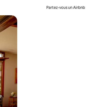
Partez-vous un Airbnb
et en les faisant glisser.