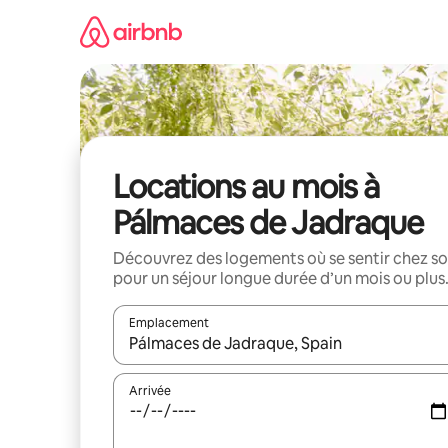
Aller
directement
au
contenu
Locations au mois à
Pálmaces de Jadraque
Découvrez des logements où se sentir chez so
pour un séjour longue durée d’un mois ou plus
Emplacement
Quand les résultats sont affichés, parcourez-les en 
Arrivée