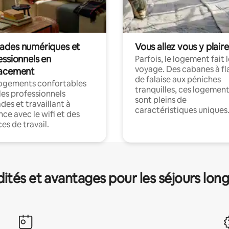
des numériques et
Vous allez vous y plaire
essionnels en
Parfois, le logement fait 
voyage. Des cabanes à fl
acement
de falaise aux péniches
logements confortables
tranquilles, ces logemen
les professionnels
sont pleins de
es et travaillant à
caractéristiques uniques
nce avec le wifi et des
es de travail.
és et avantages pour les séjours lon