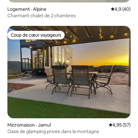
Logement · Alpine
Note moyenn
4,9 (40)
Charmant chalet de 2 chambres
Coup de cœur voyageurs
Coup de cœur voyageurs
Micromaison · Jamul
Note moyenne
4,95 (57)
Oasis de glamping privée dans la montagne