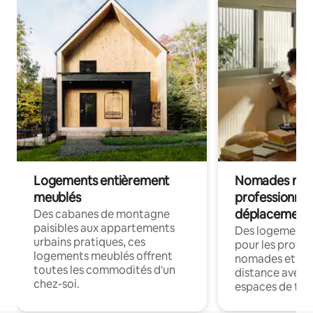
Logements entièrement
Nomades num
meublés
professionnel
déplacement
Des cabanes de montagne
paisibles aux appartements
Des logements
urbains pratiques, ces
pour les profes
logements meublés offrent
nomades et trav
toutes les commodités d'un
distance avec le
chez-soi.
espaces de trav