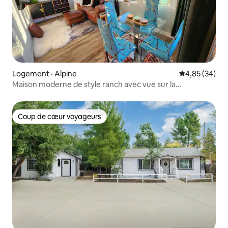
Logement · Alpine
Note moyenne
4,85 (34)
Maison moderne de style ranch avec vue sur la
montagne, Central
Coup de cœur voyageurs
Coup de cœur voyageurs