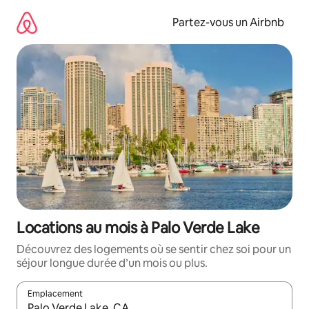
Aller
directement
Partez-vous un Airbnb
au
contenu
Locations au mois à Palo Verde Lake
Découvrez des logements où se sentir chez soi pour un
séjour longue durée d’un mois ou plus.
Emplacement
Quand les résultats sont affichés, parcourez-les en utilisant les 