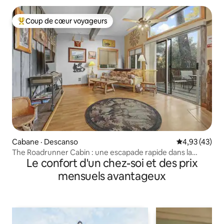
Coup de cœur voyageurs
Coup de cœur voyageurs parmi les plus aimés
Cabane · Descanso
Note moyenne
4,93 (43)
The Roadrunner Cabin : une escapade rapide dans la
Le confort d'un chez-soi et des prix
nature
mensuels avantageux