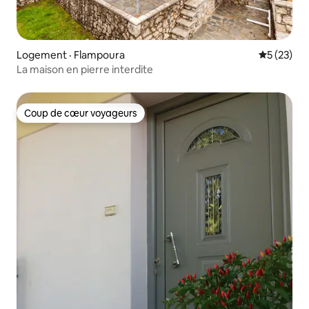
Logement · Flampoura
Note moye
5 (23)
La maison en pierre interdite
Coup de cœur voyageurs
Coup de cœur voyageurs