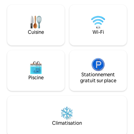
15 € par nuit d'avri
personnes. Connexion Internet sans fil
superficie est sup
gratuite avec armoires, cuisine
(860 pi²). Pendant 
entièrement équipée, réfrigérateur,
taxe est de 4 €. L
télévision 81 cm, machine à laver. Dans
effectué en espèce
un village avec mini-marché,
voyageur ou sur l
Cuisine
Wi-Fi
boulangerie, taverne, café. Bienvenue
IBAN :
chez nous. L'endroit a une décoration
GR670140970097
traditionnelle classique, la maison est
Kouris Theodora.
idéale pour les familles avec enfants, les
couples ou les voyageurs qui souhaitent
se détendre ou explorer l'ancienne
Olympie à 2,5 km et du site
archéologique de l'ancienne Olympie.
Stationnement
Piscine
Maison au rez-de-chaussée.L'
gratuit sur place
appartement dispose de deux
chambres, peut accueillir jusqu'à 5
personnes. Connexion Internet sans fil
gratuite avec armoires, cuisine
entièrement équipée, réfrigérateur,
télévision 81 cm, machine à laver. Dans
un village avec mini-mart, boulangerie,
Climatisation
taverne, cafétéria. Soyez comme chez
vous!