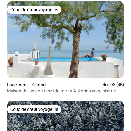
Coup de cœur voyageurs
Coup de cœur voyageurs
Logement · Kamari
Note moyenne
4,96 (45)
Maison de luxe en bord de mer à Antorina avec piscine
Coup de cœur voyageurs
Coup de cœur voyageurs