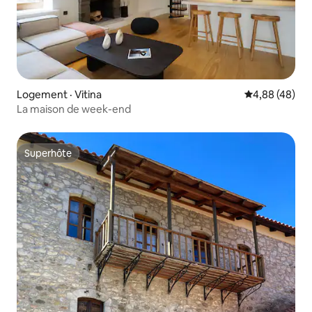
Logement · Vitina
Note moyenne
4,88 (48)
La maison de week-end
Superhôte
Superhôte