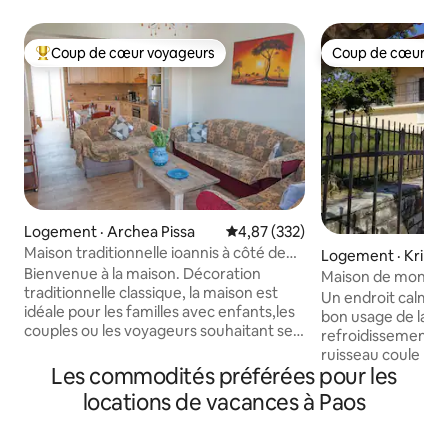
Coup de cœur voyageurs
Coup de cœur vo
Coup de cœur voyageurs parmi les plus aimés
Coup de cœur vo
Logement · Archea Pissa
Note moyenne de 4,87 sur 5, 3
4,87 (332)
Maison traditionnelle ioannis à côté de
Logement · Krini
l'ancienne Olympie
Bienvenue à la maison. Décoration
Maison de monta
traditionnelle classique, la maison est
Un endroit calme 
idéale pour les familles avec enfants,les
bon usage de la cl
couples ou les voyageurs souhaitant se
refroidissement e
détendre ou explorer l'ancienne
ruisseau coule pe
Olympie à 2,5 km et du site
Les commodités préférées pour les
l'année, ce qui aj
archéologique de l'ancienne Olympie.
tranquillité suppl
locations de vacances à Paos
maison au rez-de-chaussée
logement est soum
L'appartement dispose de deux
gouvernementale (
chambres, peut accueillir jusqu' à 5