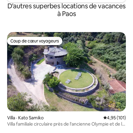
D'autres superbes locations de vacances
à Paos
Coup de cœur voyageurs
Coup de cœur voyageurs
Villa · Kato Samiko
Note moyenne 
4,95 (101)
Villa familiale circulaire près de l'ancienne Olympie et de la
mer