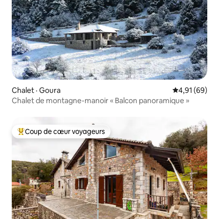
Chalet · Goura
Note moyenne
4,91 (69)
Chalet de montagne-manoir « Balcon panoramique »
Coup de cœur voyageurs
Coup de cœur voyageurs parmi les plus aimés