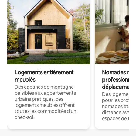
Logements entièrement
Nomades num
meublés
professionnel
déplacement
Des cabanes de montagne
paisibles aux appartements
Des logements
urbains pratiques, ces
pour les profes
logements meublés offrent
nomades et trav
toutes les commodités d'un
distance avec le
chez-soi.
espaces de trav