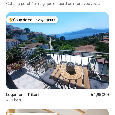
Cabane perchée magique en bord de mer avec vue
imprenable
Coup de cœur voyageurs
Coup de cœur voyageurs parmi les plus aimés
Logement · Trikeri
Note moyenne
4,95 (20)
À Trikeri