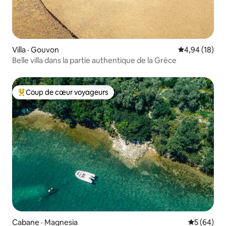
Villa · Gouvon
Note moyenne
4,94 (18)
Belle villa dans la partie authentique de la Grèce
Coup de cœur voyageurs
Coup de cœur voyageurs parmi les plus aimés
Cabane · Magnesia
Note moye
5 (64)