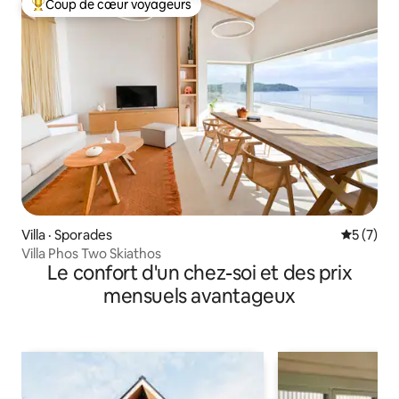
Coup de cœur voyageurs
Coup de cœur voyageurs parmi les plus aimés
Villa · Sporades
Note moy
5 (7)
Villa Phos Two Skiathos
Le confort d'un chez-soi et des prix
mensuels avantageux