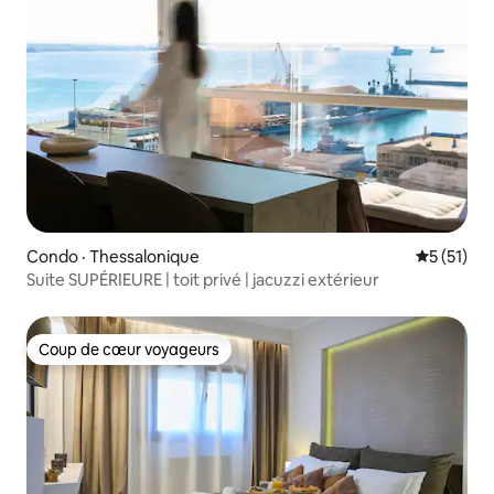
Condo · Thessalonique
Note moye
5 (51)
Suite SUPÉRIEURE | toit privé | jacuzzi extérieur
Coup de cœur voyageurs
Coup de cœur voyageurs