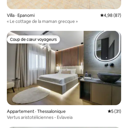
Villa · Epanomi
Note moyenne
4,98 (87)
« Le cottage de la maman grecque »
Coup de cœur voyageurs
Coup de cœur voyageurs
Appartement · Thessalonique
Note moye
5 (31)
Vertus aristotéliciennes - Evlaveia