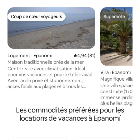
Coup de cœur voyageurs
Superhôte
Coup de cœur voyageurs
Superhôte
Logement · Epanomi
Note moyenne de 4,94 sur 5, 
4,94 (31)
Maison traditionnelle près de la mer
Centre-ville avec climatisation. Idéal
Villa · Epanomi
pour vos vacances et pour le télétravail.
Magnifique villa a
Avec jardin privé et stationnement,
proche de la plage
Une villa spacieu
accès facile aux plages et à tous les
construite (170 m 
services quotidiens à distance de
immense jardin ve
marche. Epanomi a 40 km de belles
plus belles plages
plages à environ 3 à 5 km de la maison.
Les commodités préférées pour les
(photo de Potamos
En été, la région est une station
minutes à pied de 
balnéaire et offre une vie nocturne
locations de vacances à Epanomí
dispose de 2 lits Q
animée avec de merveilleuses tavernes
2,00 m), 2 lits King
de poissons, de la nourriture savoureuse
et 1 lit simple (90 
accompagnée de vin local, des bars, des
idéale pour deux fa
bars de plage et des cafés. Il y a de bons