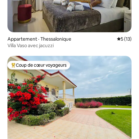
Appartement · Thessalonique
Note moye
5 (13)
Villa Vaso avec jacuzzi
Coup de cœur voyageurs
Coup de cœur voyageurs parmi les plus aimés