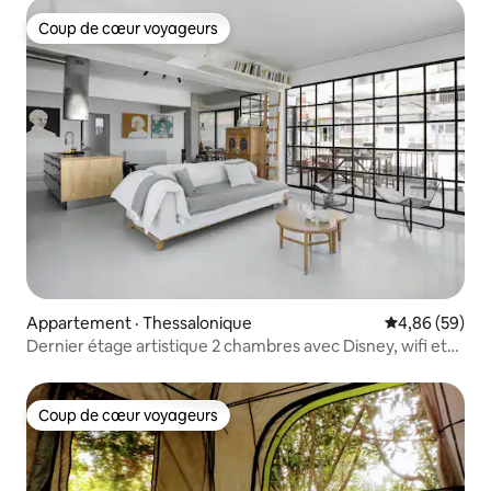
Coup de cœur voyageurs
Coup de cœur voyageurs
Appartement · Thessalonique
Note moyenne
4,86 (59)
Dernier étage artistique 2 chambres avec Disney, wifi et
Nespresso
Coup de cœur voyageurs
Coup de cœur voyageurs