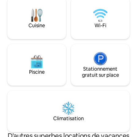
cuisines, 2 salles d
transports en commun vers
2 balcons, 1 grande
Thessalonique et la mer. La Chalcidique
taxe environnemen
est également proche pour une
jour, non incluse da
excursion d'une journée.
Cuisine
Wi-Fi
Stationnement
Piscine
gratuit sur place
Climatisation
D'autres superbes locations de vacances