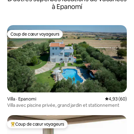
à Epanomí
Coup de cœur voyageurs
Coup de cœur voyageurs
Villa · Epanomi
Note moyenne
4,93 (60)
Villa avec piscine privée, grand jardin et stationnement
Coup de cœur voyageurs
Coup de cœur voyageurs parmi les plus aimés