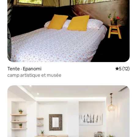
Tente · Epanomi
Note moye
5 (12)
camp artistique et musée