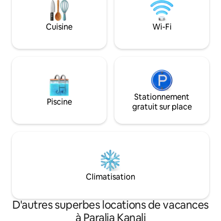
de vastes espaces
un four à micro-ondes, un réfrigérateur-
quelques minutes 
congélateur, mais aussi un foyer
de Kathisma et d'Ag
Cuisine
Wi-Fi
électrique, un coffre-fort, un fer et une
choix idéal pour 
planche à repasser.
Créez des souvenir
Stationnement
Piscine
gratuit sur place
Climatisation
D'autres superbes locations de vacances
à Paralia Kanali