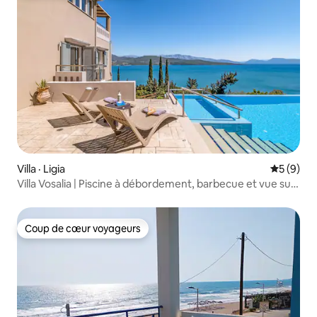
Villa · Ligia
Note moy
5 (9)
Villa Vosalia | Piscine à débordement, barbecue et vue sur
la mer
Coup de cœur voyageurs
Coup de cœur voyageurs