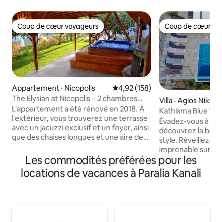
Coup de cœur voyageurs
Coup de cœur vo
Coup de cœur voyageurs
Coup de cœur vo
Appartement · Nicopolis
Note moyenne de 4,92 sur 5, 1
4,92 (158)
The Elysian at Nicopolis – 2 chambres
Villa · Agios Nikitas
avec jacuzzi exclusif
L'appartement a été rénové en 2018. À
Kathisma Blue Vill
l'extérieur, vous trouverez une terrasse
Kathisma)
Évadez-vous à la K
avec un jacuzzi exclusif et un foyer, ainsi
découvrez la beau
que des chaises longues et une aire de
style. Réveillez-v
jeux. À l'intérieur, il y a 2 chambres et
imprenable sur la 
une cuisine entièrement équipée qui est
Les commodités préférées pour les
détendez-vous au 
combinée au salon. Il y a un canapé
privée et admirez 
locations de vacances à Paralia Kanali
modulable qui se transforme également
inoubliables sur l
en lit double. Les autres commodités
accueillir jusqu'à 1
comprennent 3 téléviseurs, une laveuse,
dispose de 5 cham
une sécheuse, la climatisation dans
4 salles de bain m
chaque pièce, une machine à expresso,
entièrement équip
une cuisinière, un four conventionnel,