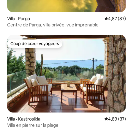
Villa · Parga
Note moyenne
4,87 (87)
Centre de Parga, villa privée, vue imprenable
Coup de cœur voyageurs
Coup de cœur voyageurs
Villa · Kastrosikia
Note moyenne
4,89 (37)
Villa en pierre sur la plage