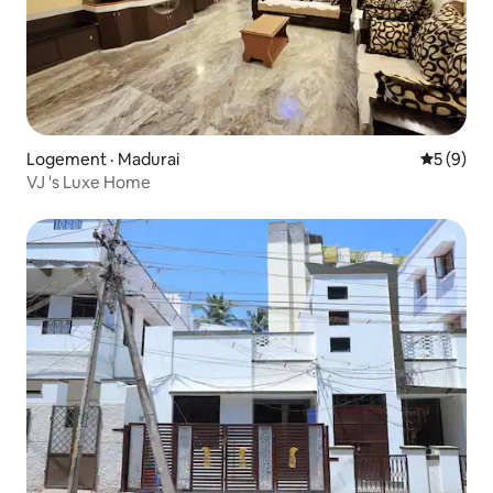
Logement · Madurai
Note moy
5 (9)
VJ 's Luxe Home