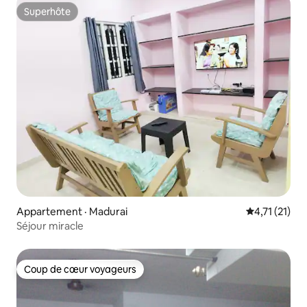
Superhôte
Superhôte
Appartement · Madurai
Note moyenne
4,71 (21)
Séjour miracle
Coup de cœur voyageurs
Coup de cœur voyageurs