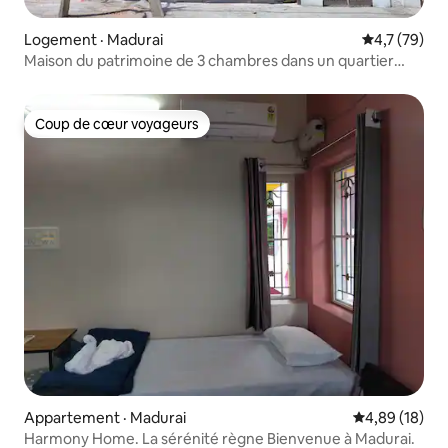
Logement · Madurai
Note moyenn
4,7 (79)
Maison du patrimoine de 3 chambres dans un quartier
résidentiel.
Coup de cœur voyageurs
Coup de cœur voyageurs
Appartement · Madurai
Note moyenne
4,89 (18)
Harmony Home. La sérénité règne Bienvenue à Madurai.