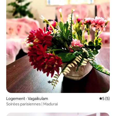
Logement · Vagaikulam
Note moy
5 (5)
Soirées parisiennes | Madurai