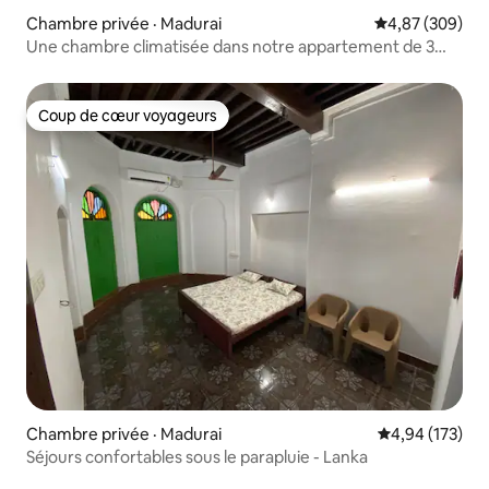
Chambre privée · Madurai
Note moyenne 
4,87 (309)
Une chambre climatisée dans notre appartement de 3
chambres. Madurai.
Coup de cœur voyageurs
Coup de cœur voyageurs
Chambre privée · Madurai
Note moyenne 
4,94 (173)
Séjours confortables sous le parapluie - Lanka