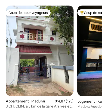
Coup de cœur voyageurs
Coup de cœur 
Coup de cœur voyageurs
Coup de cœur voy
Appartement · Madurai
Note moyenne de 4,87 sur 5, 1
4,87 (123)
Logement · Kada
3 CH, CLIM, à 3 km de la gare Arrivée et
Madura Veedu | L