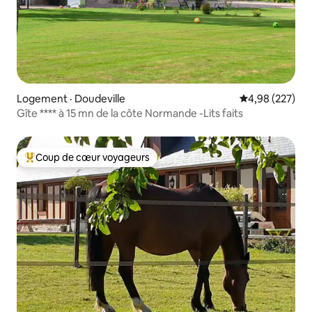
Logement · Doudeville
Note moyenne 
4,98 (227)
Gîte **** à 15 mn de la côte Normande -Lits faits
Coup de cœur voyageurs
Coup de cœur voyageurs parmi les plus aimés