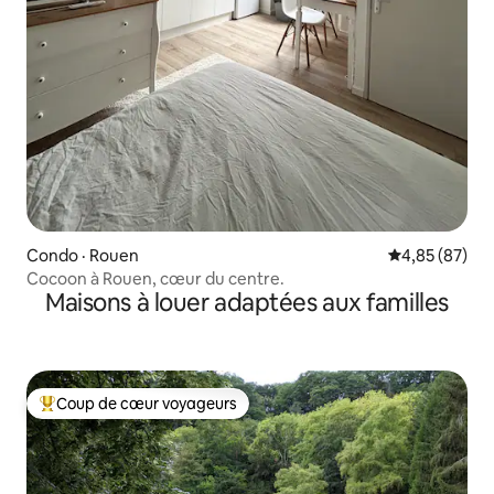
Condo · Rouen
Note moyenne
4,85 (87)
Cocoon à Rouen, cœur du centre.
Maisons à louer adaptées aux familles
Coup de cœur voyageurs
Coup de cœur voyageurs parmi les plus aimés