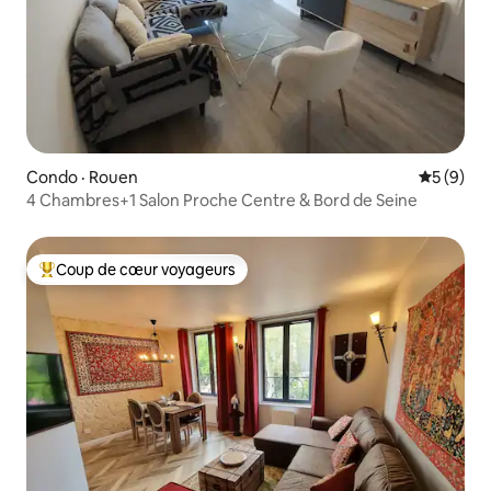
Condo · Rouen
Note moy
5 (9)
4 Chambres+1 Salon Proche Centre & Bord de Seine
Coup de cœur voyageurs
Coup de cœur voyageurs parmi les plus aimés