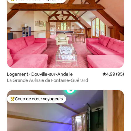
Coup de cœur voyageurs parmi les plus aimés
Logement · Douville-sur-Andelle
Note moyenne
4,99 (95)
La Grande Aulnaie de Fontaine-Guérard
Coup de cœur voyageurs
Coup de cœur voyageurs parmi les plus aimés