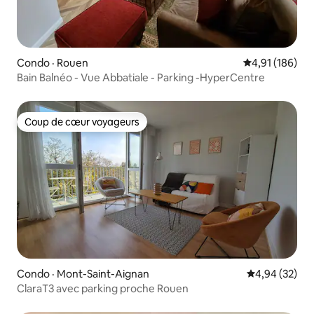
Condo · Rouen
Note moyenne 
4,91 (186)
Bain Balnéo - Vue Abbatiale - Parking -HyperCentre
Coup de cœur voyageurs
Coup de cœur voyageurs
Condo · Mont-Saint-Aignan
Note moyenne
4,94 (32)
ClaraT3 avec parking proche Rouen