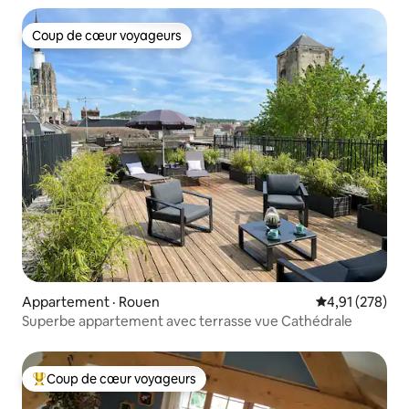
Coup de cœur voyageurs
Coup de cœur voyageurs
Appartement · Rouen
Note moyenne 
4,91 (278)
Superbe appartement avec terrasse vue Cathédrale
Coup de cœur voyageurs
Coup de cœur voyageurs parmi les plus aimés