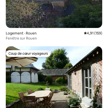
Logement · Rouen
Note moyenne 
4,91 (159)
Fenêtre sur Rouen
Coup de cœur voyageurs
Coup de cœur voyageurs