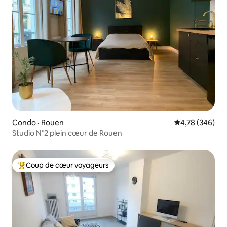
Condo · Rouen
Note moyenne 
4,78 (346)
Studio N°2 plein cœur de Rouen
Coup de cœur voyageurs
Coup de cœur voyageurs parmi les plus aimés