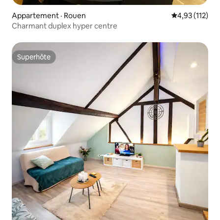
Appartement · Rouen
Note moyenne 
4,93 (112)
Charmant duplex hyper centre
Superhôte
Superhôte