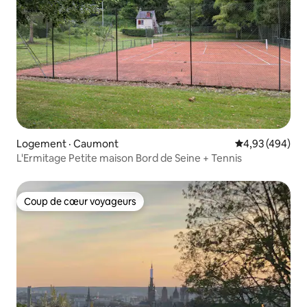
Logement · Caumont
Note moyenne 
4,93 (494)
L'Ermitage Petite maison Bord de Seine + Tennis
Coup de cœur voyageurs
Coup de cœur voyageurs