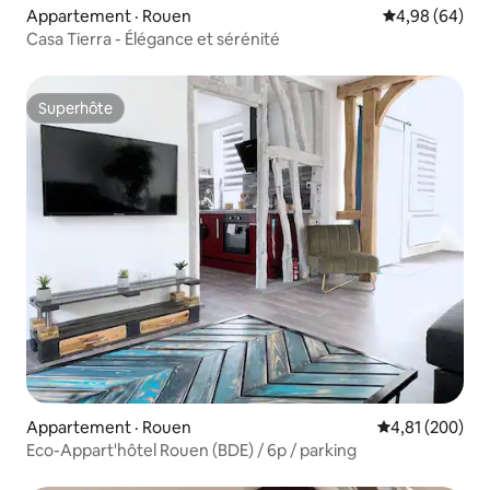
Appartement · Rouen
Note moyenne
4,98 (64)
Casa Tierra - Élégance et sérénité
Superhôte
Superhôte
Appartement · Rouen
Note moyenne 
4,81 (200)
Eco-Appart'hôtel Rouen (BDE) / 6p / parking