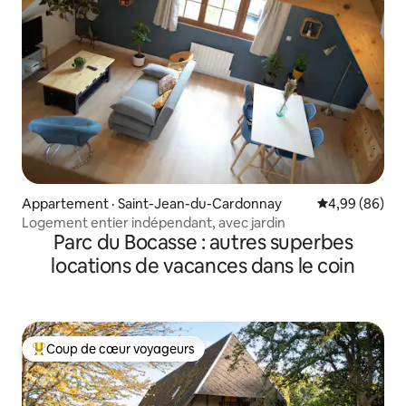
Appartement · Saint-Jean-du-Cardonnay
Note moyenne
4,99 (86)
Logement entier indépendant, avec jardin
Parc du Bocasse : autres superbes
locations de vacances dans le coin
Coup de cœur voyageurs
Coup de cœur voyageurs parmi les plus aimés