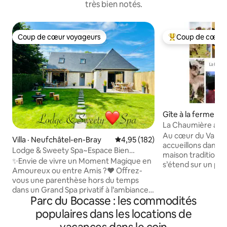
très bien notés.
Coup de cœur voyageurs
Coup de cœur 
Coup de cœur voyageurs
Coup de cœur voy
Gîte à la ferme · To
-la-Corbeline
La Chaumière aux
Au cœur du Val au
Villa · Neufchâtel-en-Bray
Note moyenne de 4,95 sur 5, 1
4,95 (182)
accueillons dans n
Lodge & Sweety Spa~Espace Bien
maison traditionn
Etre~Cinéma~Braséro
✨Envie de vivre un Moment Magique en
s’étend sur un par
Amoureux ou entre Amis ?❤️ Offrez-
gîte est attenant à 
vous une parenthèse hors du temps
plus✨ : ➡️Parc arboré dans lequel vivent
dans un Grand Spa privatif à l’ambiance
nos animaux que v
Parc du Bocasse : les commodités
romantique sous le Ciel Étoilé, véritable
directement à la m
invitation au voyage sous les tropiques🌴
populaires dans les locations de
vous pourrez voir 
💦Détendez-vous dans l'Espace Bien-
poussin ou d’agneaux. ➡️Ac