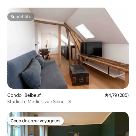
Superhôte
Superhôte
Condo · Belbeuf
Note moyenne 
4,79 (285)
Studio Le Medicis vue Seine - 3
Coup de cœur voyageurs
Coup de cœur voyageurs