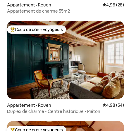
Appartement · Rouen
Note moyenne
4,96 (28)
Appartement de charme 55m2
Coup de cœur voyageurs
Coup de cœur voyageurs parmi les plus aimés
Appartement · Rouen
Note moyenne
4,98 (54)
Duplex de charme • Centre historique • Piéton
Coup de cœur voyageurs