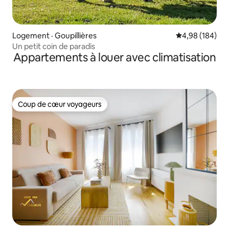
Logement · Goupillières
Note moyenne 
4,98 (184)
Un petit coin de paradis
Appartements à louer avec climatisation
Coup de cœur voyageurs
Coup de cœur voyageurs