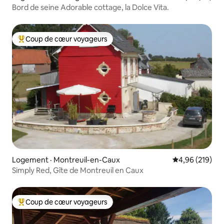
Bord de seine Adorable cottage, la Dolce Vita.
Coup de cœur voyageurs
Coup de cœur voyageurs parmi les plus aimés
Logement · Montreuil-en-Caux
Note moyenne 
4,96 (219)
Simply Red, Gîte de Montreuil en Caux
Coup de cœur voyageurs
Coup de cœur voyageurs parmi les plus aimés