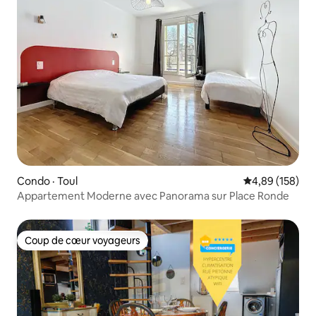
Condo · Toul
Note moyenne 
4,89 (158)
Appartement Moderne avec Panorama sur Place Ronde
Coup de cœur voyageurs
Coup de cœur voyageurs