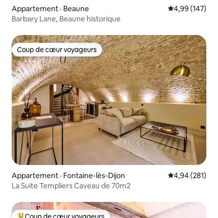
Appartement · Beaune
Note moyenne 
4,99 (147)
Barbary Lane, Beaune historique
Coup de cœur voyageurs
Coup de cœur voyageurs
Appartement · Fontaine-lès-Dijon
Note moyenne 
4,94 (281)
La Suite Templiers Caveau de 70m2
Coup de cœur voyageurs