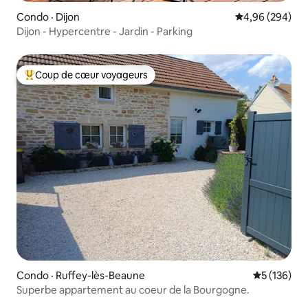
Condo · Dijon
Note moyenne 
4,96 (294)
Dijon - Hypercentre - Jardin - Parking
Coup de cœur voyageurs
Coup de cœur voyageurs parmi les plus aimés
Condo · Ruffey-lès-Beaune
Note moyen
5 (136)
Superbe appartement au coeur de la Bourgogne.