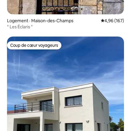
Logement · Maison-des-Champs
Note moyenne 
4,96 (167)
" Les Éclaris "
Coup de cœur voyageurs
Coup de cœur voyageurs