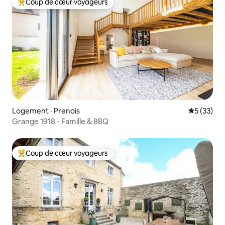
Coup de cœur voyageurs
Coup de cœur voyageurs parmi les plus aimés
Logement · Prenois
Note moye
5 (33)
Grange 1918 - Famille & BBQ
Coup de cœur voyageurs
Coup de cœur voyageurs parmi les plus aimés