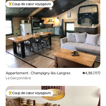
Coup de cœur voyageurs
Coup de cœur voyageurs parmi les plus aimés
Appartement · Champigny-lès-Langres
Note moyenne 
4,96 (117)
La Garçonnière
Coup de cœur voyageurs
Coup de cœur voyageurs parmi les plus aimés