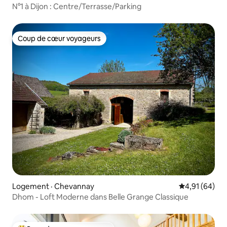
N°1 à Dijon : Centre/Terrasse/Parking
Coup de cœur voyageurs
Coup de cœur voyageurs
Logement · Chevannay
Note moyenne
4,91 (64)
Dhom - Loft Moderne dans Belle Grange Classique