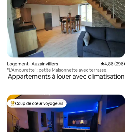
Logement · Auzainvilliers
Note moyenne 
4,86 (296)
"L'Amourette": petite Maisonnette avec terrasse.
Appartements à louer avec climatisation
Coup de cœur voyageurs
Coup de cœur voyageurs parmi les plus aimés