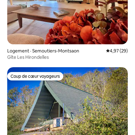
Logement · Semoutiers-Montsaon
Note moyenne
4,97 (29)
Gîte Les Hirondelles
Coup de cœur voyageurs
Coup de cœur voyageurs