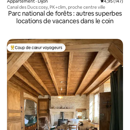
Appartement · Dijon
Note moyenne 
4,95 (147)
Canal des Ducs:cosy, PK+clim, proche centre ville
Parc national de forêts : autres superbes
locations de vacances dans le coin
Coup de cœur voyageurs
Coup de cœur voyageurs parmi les plus aimés