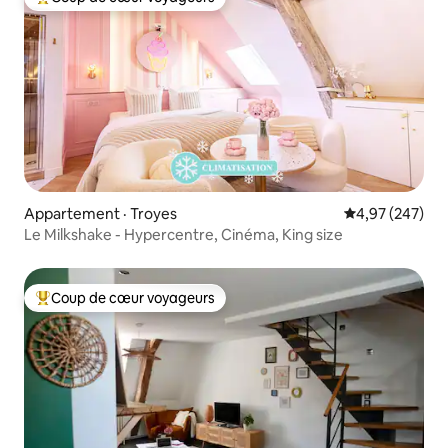
Coup de cœur voyageurs parmi les plus aimés
Appartement · Troyes
Note moyenne 
4,97 (247)
Le Milkshake - Hypercentre, Cinéma, King size
Coup de cœur voyageurs
Coup de cœur voyageurs parmi les plus aimés