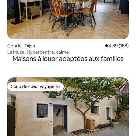
Condo · Dijon
Note moyenne 
4,89 (158)
La Muse, Hypercentre, calme
Maisons à louer adaptées aux familles
Coup de cœur voyageurs
Coup de cœur voyageurs