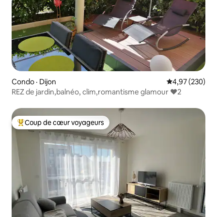
Condo · Dijon
Note moyenne 
4,97 (230)
REZ de jardin,balnéo, clim,romantisme glamour ❤️2
Coup de cœur voyageurs
Coup de cœur voyageurs parmi les plus aimés