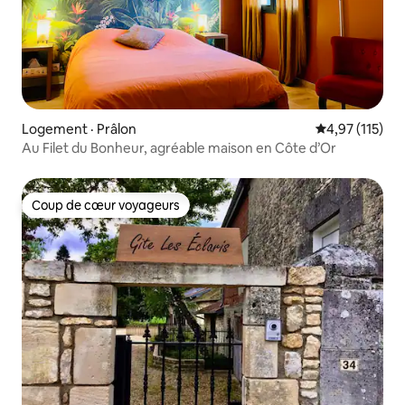
Logement · Prâlon
Note moyenne 
4,97 (115)
Au Filet du Bonheur, agréable maison en Côte d’Or
Coup de cœur voyageurs
Coup de cœur voyageurs