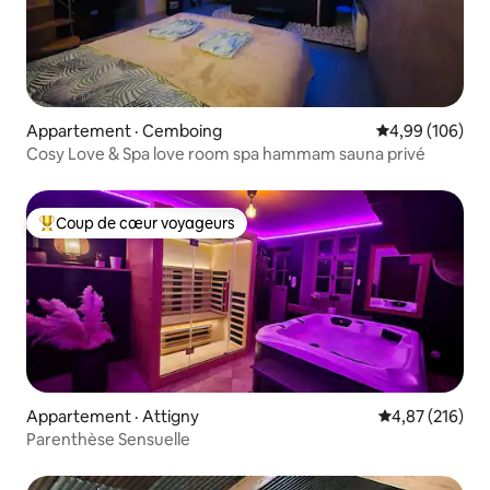
Appartement · Cemboing
Note moyenne 
4,99 (106)
Cosy Love & Spa love room spa hammam sauna privé
Coup de cœur voyageurs
Coup de cœur voyageurs parmi les plus aimés
Appartement · Attigny
Note moyenne 
4,87 (216)
Parenthèse Sensuelle