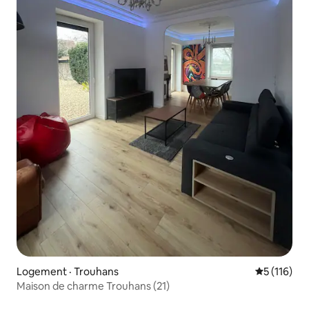
Logement · Trouhans
Note moyen
5 (116)
Maison de charme Trouhans (21)