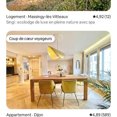
Logement · Massingy-lès-Vitteaux
Note moyenne
4,92 (12)
Singi : ecolodge de luxe en pleine nature avec spa
Coup de cœur voyageurs
Coup de cœur voyageurs
Appartement · Dijon
Note moyenne 
4,89 (589)