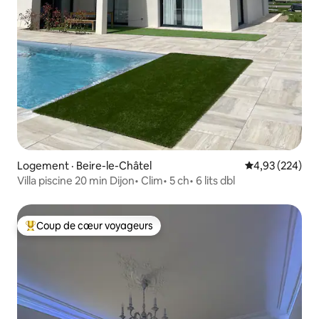
Logement · Beire-le-Châtel
Note moyenne 
4,93 (224)
Villa piscine 20 min Dijon• Clim• 5 ch• 6 lits dbl
Coup de cœur voyageurs
Coup de cœur voyageurs parmi les plus aimés