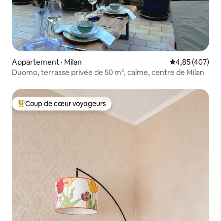
Appartement · Milan
Note moyenne 
4,85 (407)
Duomo, terrasse privée de 50 m², calme, centre de Milan
Coup de cœur voyageurs
Coup de cœur voyageurs parmi les plus aimés