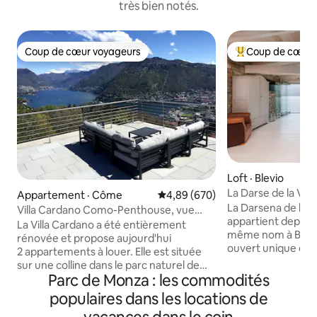
très bien notés.
Coup de cœur voyageurs
Coup de cœur 
Coup de cœur voyageurs
Coup de cœur voy
Loft · Blevio
La Darse de la Vill
Appartement · Côme
Note moyenne de 4,89 sur 5, 6
4,89 (670)
La Darsena de la Vi
Villa Cardano Como-Penthouse, vue
appartient depuis 1
imprenable
La Villa Cardano a été entièrement
même nom à Blevi
rénovée et propose aujourd'hui
ouvert unique en s
2 appartements à louer. Elle est située
pierre ancienne, bo
sur une colline dans le parc naturel de
donne sur un spl
Parc de Monza : les commodités
Spina Verde, entourée d'un grand jardin
caractérisé par les 
et à quelques minutes de Côme et de
populaires dans les locations de
Lariane, dont le Gr
l'autoroute. La villa est facilement
Elle offre une mag