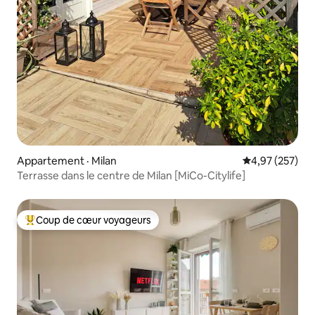
Appartement · Milan
Note moyenne 
4,97 (257)
Terrasse dans le centre de Milan [MiCo-Citylife]
Coup de cœur voyageurs
Coup de cœur voyageurs parmi les plus aimés