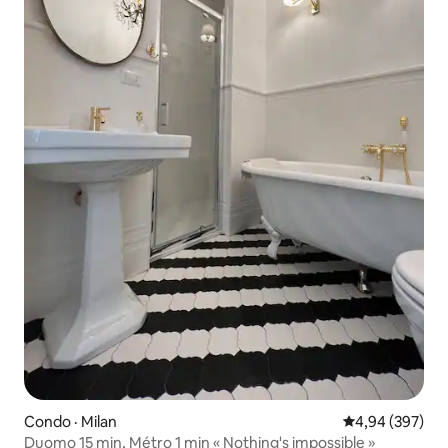
Condo · Milan
Note moyenne 
4,94 (397)
Duomo 15 min, Métro 1 min « Nothing's impossible »