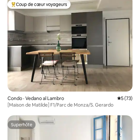
Coup de cœur voyageurs
Coup de cœur voyageurs parmi les plus aimés
Condo · Vedano al Lambro
Note moye
5 (73)
[Maison de Matilde] F1/Parc de Monza/S. Gerardo
Superhôte
Superhôte