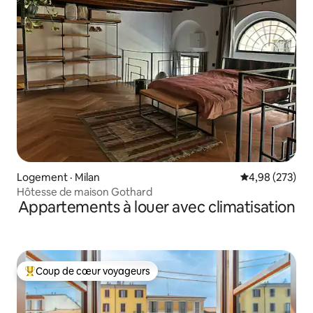
Logement · Milan
Note moyenne 
4,98 (273)
Hôtesse de maison Gothard
Appartements à louer avec climatisation
Coup de cœur voyageurs
Coup de cœur voyageurs parmi les plus aimés