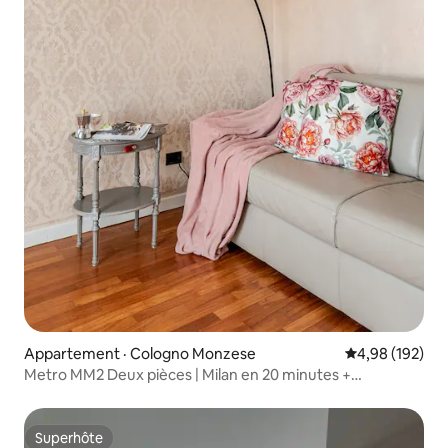
Appartement · Cologno Monzese
Note moyenne 
4,98 (192)
Metro MM2 Deux pièces | Milan en 20 minutes +
stationnement gratuit
Superhôte
Superhôte