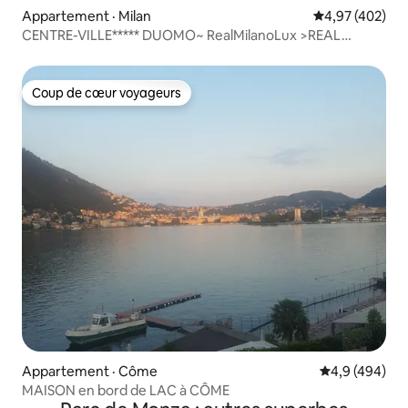
Appartement · Milan
Note moyenne 
4,97 (402)
CENTRE-VILLE***** DUOMO~ RealMilanoLux >REAL
DÉSINFECTÉ
Coup de cœur voyageurs
Coup de cœur voyageurs
Appartement · Côme
Note moyenne
4,9 (494)
MAISON en bord de LAC à CÔME