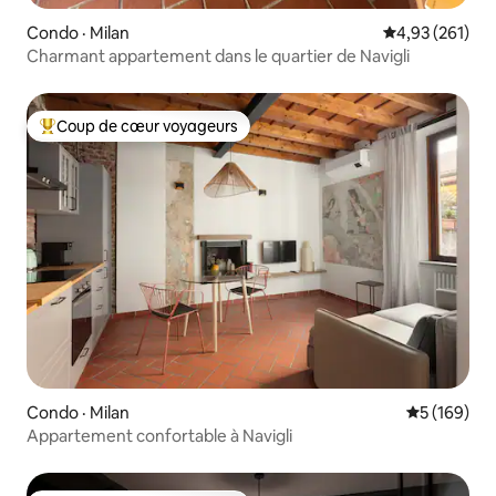
Condo · Milan
Note moyenne 
4,93 (261)
Charmant appartement dans le quartier de Navigli
Coup de cœur voyageurs
Coup de cœur voyageurs parmi les plus aimés
Condo · Milan
Note moyen
5 (169)
Appartement confortable à Navigli