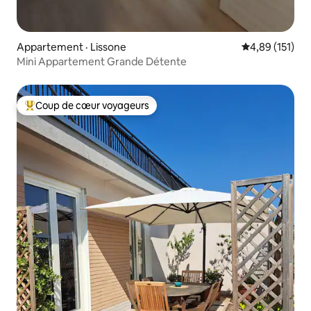
Appartement · Lissone
Note moyenne 
4,89 (151)
Mini Appartement Grande Détente
Coup de cœur voyageurs
Coup de cœur voyageurs parmi les plus aimés