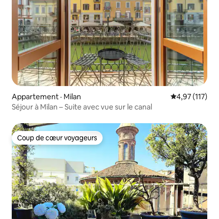
Appartement · Milan
Note moyenne 
4,97 (117)
Séjour à Milan – Suite avec vue sur le canal
Coup de cœur voyageurs
Coup de cœur voyageurs