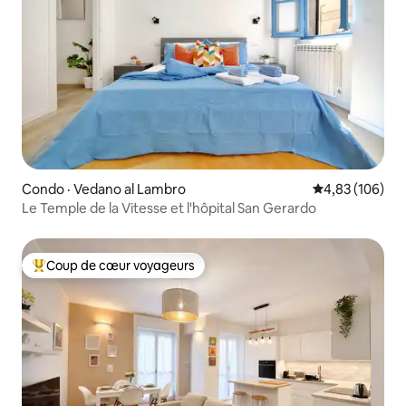
Condo · Vedano al Lambro
Note moyenne 
4,83 (106)
Le Temple de la Vitesse et l'hôpital San Gerardo
Coup de cœur voyageurs
Coup de cœur voyageurs parmi les plus aimés