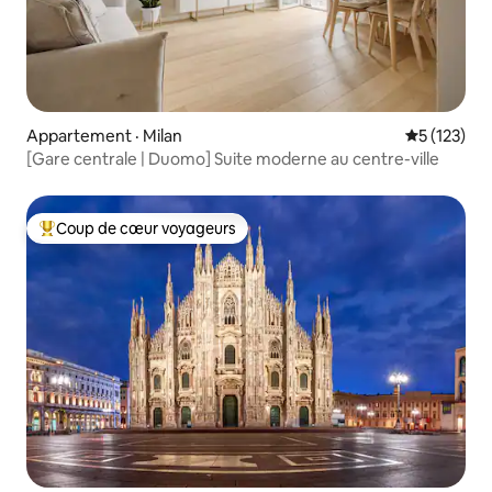
Appartement · Milan
Note moyen
5 (123)
[Gare centrale | Duomo] Suite moderne au centre-ville
Coup de cœur voyageurs
Coup de cœur voyageurs parmi les plus aimés