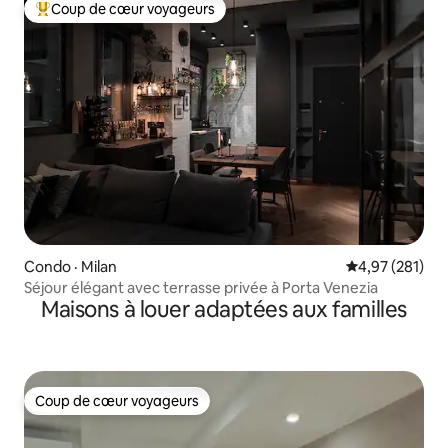
Coup de cœur voyageurs
Coup de cœur voyageurs parmi les plus aimés
Condo · Milan
Note moyenne 
4,97 (281)
Séjour élégant avec terrasse privée à Porta Venezia
Maisons à louer adaptées aux familles
Coup de cœur voyageurs
Coup de cœur voyageurs