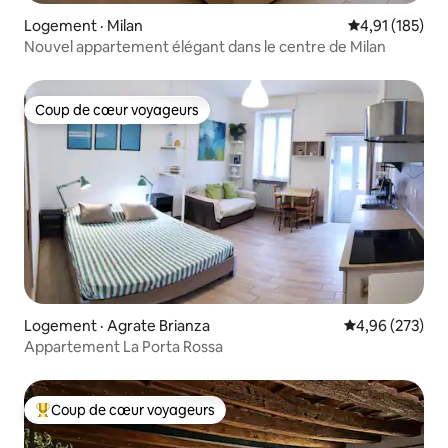
Logement · Milan
Note moyenne 
4,91 (185)
Nouvel appartement élégant dans le centre de Milan
Coup de cœur voyageurs
Coup de cœur voyageurs
Logement · Agrate Brianza
Note moyenne 
4,96 (273)
Appartement La Porta Rossa
Coup de cœur voyageurs
Coup de cœur voyageurs parmi les plus aimés