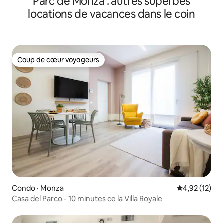
Parc de Monza : autres superbes
locations de vacances dans le coin
Coup de cœur voyageurs
Coup de cœur voyageurs
Condo · Monza
Note moyenne
4,92 (12)
Casa del Parco - 10 minutes de la Villa Royale