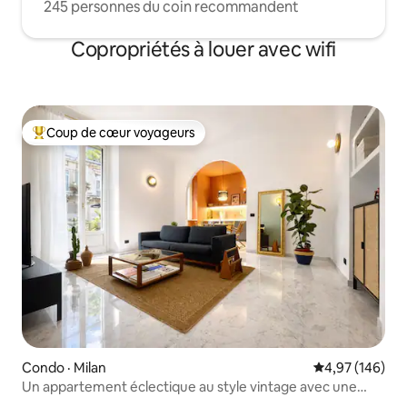
245 personnes du coin recommandent
Copropriétés à louer avec wifi
Coup de cœur voyageurs
Coup de cœur voyageurs parmi les plus aimés
Condo · Milan
Note moyenne 
4,97 (146)
Un appartement éclectique au style vintage avec une
touche bohème