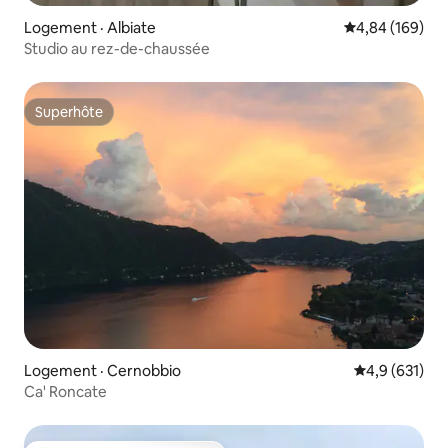
Logement · Albiate
Note moyenne 
4,84 (169)
Studio au rez-de-chaussée
Superhôte
Superhôte
Logement · Cernobbio
Note moyenne
4,9 (631)
Ca' Roncate