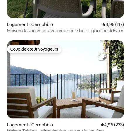
Logement · Cernobbio
Note moyenne 
4,95 (117)
Maison de vacances avec vue sur le lac « Il giardino di Eva »
Coup de cœur voyageurs
Coup de cœur voyageurs
Logement · Cernobbio
Note moyenne 
4,96 (233)
Maison Toldino – climatisation, vue sur le lac, éco-