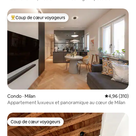
Coup de cœur voyageurs
Coup de cœur voyageurs parmi les plus aimés
Condo · Milan
Note moyenne 
4,96 (310)
Appartement luxueux et panoramique au cœur de Milan
Coup de cœur voyageurs
Coup de cœur voyageurs