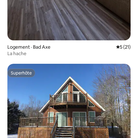
Logement · Bad Axe
Note moye
5 (21)
La hache
Superhôte
Superhôte