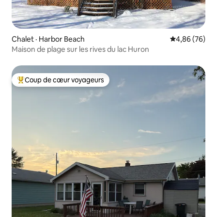
Chalet · Harbor Beach
Note moyenne
4,86 (76)
Maison de plage sur les rives du lac Huron
Coup de cœur voyageurs
Coup de cœur voyageurs parmi les plus aimés