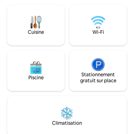
a un belvédère commun sur le lac. Nous
connexion Wi-Fi r
avons également des tables de pique-
sans clé et d'une 
nique. La baignade est excellente,
avec de la vaissell
parfaite pour les plus petits. L'eau est
réfrigérateur, un
peu profonde et plus chaude, bac à
cafetière. Les drap
sable disponible (2 animaux de
dressing, le sèche
Cuisine
Wi-Fi
compagnie max). Les chiens sont les
articles de premiè
bienvenus, mais doivent être tenus en
fournis. Apportez
laisse.(Pas de races agressives, pas de
articles de toilette
chats autorisés). Les animaux ne
Confort, caractèr
peuvent pas être laissés sans
seul séjour inoubli
surveillance.
Stationnement
Piscine
gratuit sur place
Climatisation