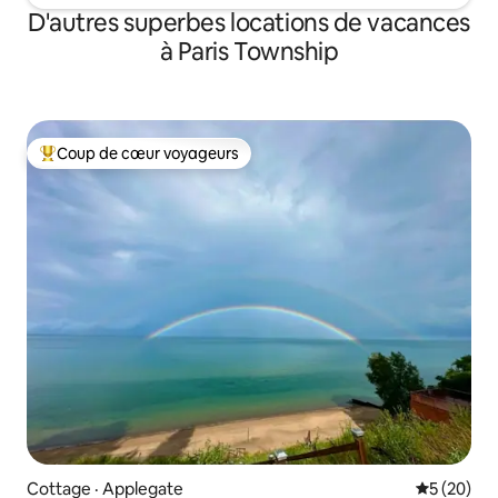
D'autres superbes locations de vacances
à Paris Township
Coup de cœur voyageurs
Coup de cœur voyageurs parmi les plus aimés
Cottage · Applegate
Note moye
5 (20)