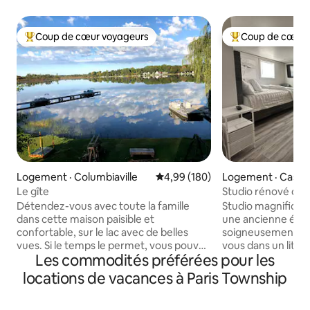
Coup de cœur voyageurs
Coup de cœur 
Coup de cœur voyageurs parmi les plus aimés
Coup de cœur voy
Logement · Columbiaville
Note moyenne de 4,99 sur 5, 1
4,99 (180)
Logement · Cass C
Le gîte
Studio rénové dans
grand lit | Cass Cit
Détendez-vous avec toute la famille
Studio magnifiqu
dans cette maison paisible et
une ancienne églis
confortable, sur le lac avec de belles
soigneusement ré
vues. Si le temps le permet, vous pouvez
vous dans un lit k
Les commodités préférées pour les
faire du kayak et du paddle.(Kayaks,
regardez vos émis
planches de paddle, pédalo uniquement
streaming sur un t
locations de vacances à Paris Township
pour les voyageurs qui séjournent. Le lac
profitez d'une sal
est moteurs électriques uniquement. Il y
avec douche à l'ita