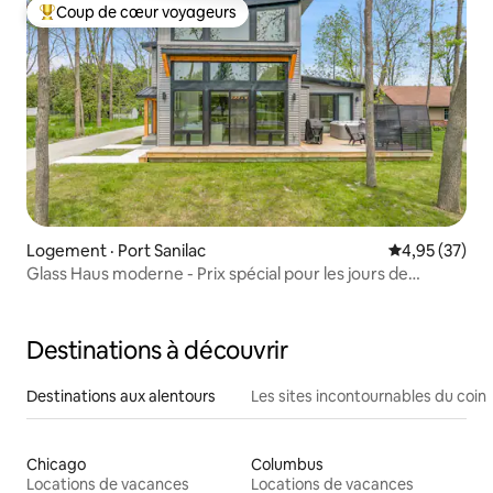
Coup de cœur voyageurs
Coup de cœur voyageurs parmi les plus aimés
Logement · Port Sanilac
Note moyenne
4,95 (37)
Glass Haus moderne - Prix spécial pour les jours de
semaine en été
Destinations à découvrir
Destinations aux alentours
Les sites incontournables du coin
Chicago
Columbus
Locations de vacances
Locations de vacances