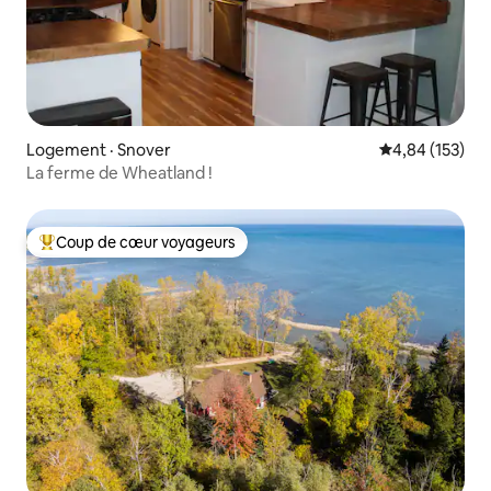
Logement · Snover
Note moyenne 
4,84 (153)
La ferme de Wheatland !
Coup de cœur voyageurs
Coup de cœur voyageurs parmi les plus aimés