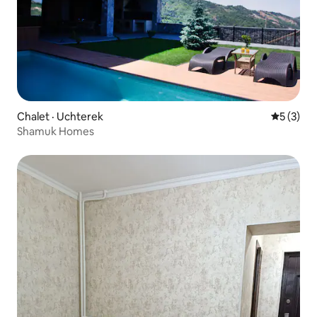
Chalet · Uchterek
Note moy
5 (3)
Shamuk Homes