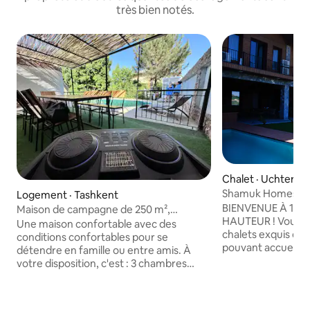
très bien notés.
Chalet · Uchterek
Shamuk Homes
Logement · Tashkent
BIENVENUE À 144
Maison de campagne de 250 m²,
HAUTEUR ! Vous y trouverez deux
2 piscines, terrain de football
Une maison confortable avec des
chalets exquis de 
conditions confortables pour se
pouvant accueillir
détendre en famille ou entre amis. À
voyageurs. Les chalets de luxe offrent
votre disposition, c'est : 3 chambres
quatre chambres c
spacieuses Une piscine d'hiver avec
cheminée spacieus
filtration (2 × 3 × 5 m) Une piscine d'été
des appareils de c
avec filtration (8 × 4 m) • Billard • console