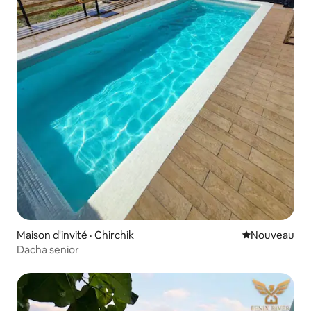
Maison d'invité · Chirchik
Nouvel hébe
Nouveau
Dacha senior