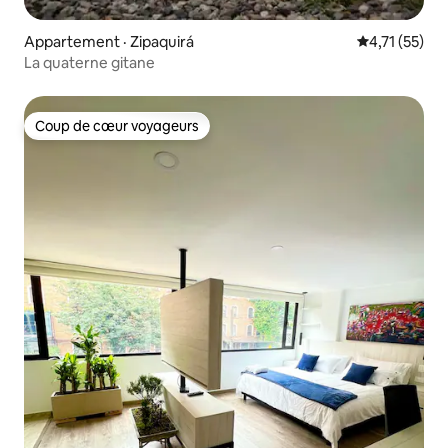
Appartement · Zipaquirá
Note moyenne
4,71 (55)
La quaterne gitane
Coup de cœur voyageurs
Coup de cœur voyageurs