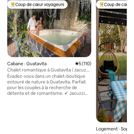
Coup de cœur voyageurs
Coup de cœur 
Coup de cœur voyageurs parmi les plus aimés
Coup de cœur voy
Cabane · Guatavita
Note moyenne de 5 sur 5, 1
5 (110)
Chalet romantique à Guatavita | Jacuzzi
et foyer
Évadez-vous dans un chalet-boutique
entouré de nature à Guatavita. Parfait
pour les couples à la recherche de
détente et de romantisme. ✔ Jacuzzi
privé pour 8 personnes avec
chromothérapie et cascade ✔ Déjeuner
gastronomique inclus, préparé en direct
✔ Foyer intérieur/extérieur avec bois de
chauffage inclus ✔ Wi-Fi 5G + téléviseur
intelligent 65 po (Netflix, HBO, Disney) ✔
Logement · Sopó
Salle de bain de style spa, 18 m², avec