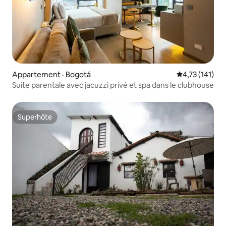
Appartement · Bogotá
Note moyenne 
4,73 (141)
Suite parentale avec jacuzzi privé et spa dans le clubhouse
Superhôte
Superhôte