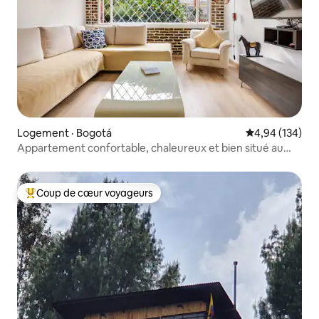
Logement · Bogotá
Note moyenne 
4,94 (134)
Appartement confortable, chaleureux et bien situé au
premier étage
Coup de cœur voyageurs
Coup de cœur voyageurs parmi les plus aimés