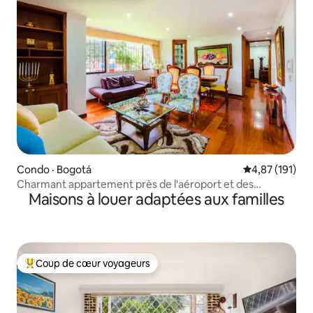
Condo · Bogotá
Note moyenne 
4,87 (191)
Charmant appartement près de l'aéroport et des
Maisons à louer adaptées aux familles
principaux lieux d'événements
Coup de cœur voyageurs
Coup de cœur voyageurs parmi les plus aimés