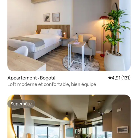
Appartement · Bogotá
Note moyenne 
4,91 (131)
Loft moderne et confortable, bien équipé
Superhôte
Superhôte