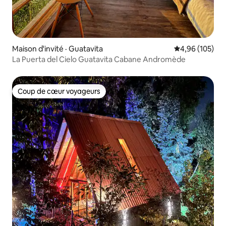
Maison d'invité · Guatavita
Note moyenne 
4,96 (105)
La Puerta del Cielo Guatavita Cabane Andromède
Coup de cœur voyageurs
Coup de cœur voyageurs