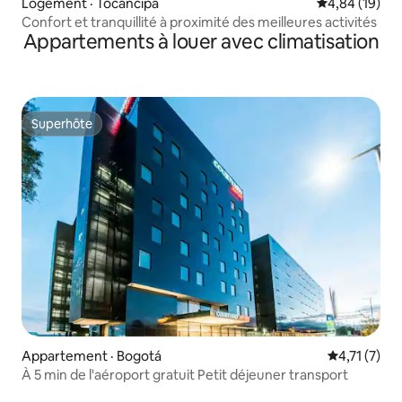
Logement · Tocancipá
Note moyenne
4,84 (19)
Confort et tranquillité à proximité des meilleures activités
Appartements à louer avec climatisation
Superhôte
Superhôte
Appartement · Bogotá
Note moyenn
4,71 (7)
À 5 min de l'aéroport gratuit Petit déjeuner transport