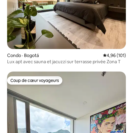
Condo · Bogotá
Note moyenne 
4,96 (101)
Lux apt avec sauna et jacuzzi sur terrasse privée Zona T
Coup de cœur voyageurs
Coup de cœur voyageurs