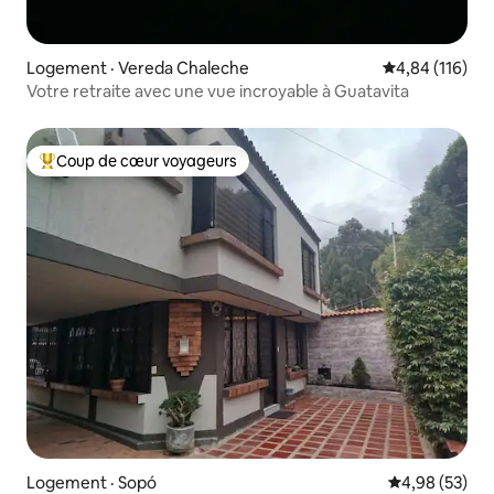
Logement · Vereda Chaleche
Note moyenne 
4,84 (116)
Votre retraite avec une vue incroyable à Guatavita
Coup de cœur voyageurs
Coup de cœur voyageurs parmi les plus aimés
Logement · Sopó
Note moyenne
4,98 (53)