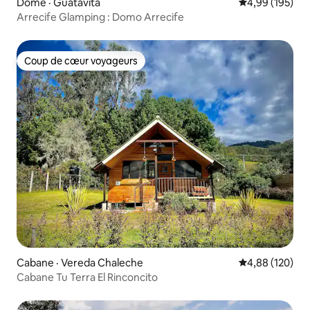
Dôme · Guatavita
Note moyenne 
4,99 (195)
Arrecife Glamping : Domo Arrecife
Coup de cœur voyageurs
Coup de cœur voyageurs
Cabane · Vereda Chaleche
Note moyenne 
4,88 (120)
Cabane Tu Terra El Rinconcito