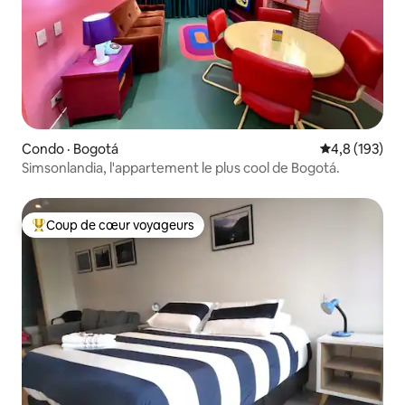
Condo · Bogotá
Note moyenne
4,8 (193)
Simsonlandia, l'appartement le plus cool de Bogotá.
Coup de cœur voyageurs
Coup de cœur voyageurs parmi les plus aimés