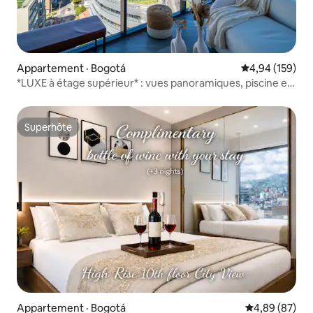
Appartement · Bogotá
Note moyenne 
4,94 (159)
*LUXE à étage supérieur* : vues panoramiques, piscine et
stationnement
Superhôte
Superhôte
Appartement · Bogotá
Note moyenne
4,89 (87)