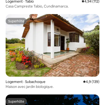
Logement · Tabio
Note moyenne 
4,94 (112)
Casa Campreste Tabio, Cundinamarca.
Superhôte
Superhôte
Logement · Subachoque
Note moyenne
4,9 (139)
Maison avec jardin biologique.
Superhôte
Superhôte