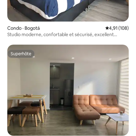
Condo · Bogotá
Note moyenne 
4,91 (108)
Studio moderne, confortable et sécurisé, excellent
emplacement
Superhôte
Superhôte