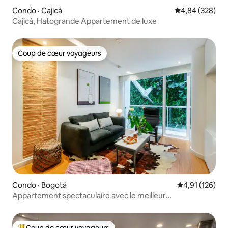
Condo · Cajicá
Note moyenne 
4,84 (328)
Cajicá, Hatogrande Appartement de luxe
Coup de cœur voyageurs
Coup de cœur voyageurs
Condo · Bogotá
Note moyenne 
4,91 (126)
Appartement spectaculaire avec le meilleur
emplacement
Coup de cœur voyageurs