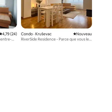
Note moyenne de 4,79 sur 5, 24 commentaires
4,79 (24)
Condo · Kruševac
Nouvel hébergement
Nouveau
centre-
RiverSide Residence - Parce que vous le
méritez!