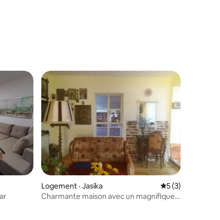
Logement · Jasika
Note moyenne de 
5 (3)
ar
Charmante maison avec un magnifique
jardin