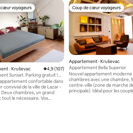
 cœur voyageurs
Coup de cœur voyageurs
 cœur voyageurs
Coup de cœur voyageurs
Appartement · Kruševac
Appartement Bella Superior
ent · Kruševac
Note moyenne de 4,9 sur 5, 107 commentai
4,9 (107)
Nouvel appartement moderne 
nt Sunset. Parking gratuit !
chambres avec une chambre, 5
ris !
 appartement confortable dans
centre-ville (zone de marche d
r convivial de la ville de Lazar -
principale). Idéal pour les couple
. Deux chambres, un grand
solo, les voyageurs d'affaires et
 tout le nécessaire. Vos
couples avec enfants. Capacité d'accueil
ires vous aideront pour tout ce
jusqu'à 3 personnes. L'appart
ez besoin. Le séjour
dispose d'une grande chambre
'un canapé-lit, bon pour deux
 sur 5, 11 commentaires
lit double et une terrasse, d'une
 d'une télévision. La
bains avec douche, d'une cuisi
dispose d'un lit double, d'un
entièrement équipée, d'un can
'un grand miroir et d'un