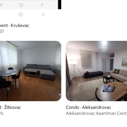
ent · Kruševac
037
5 sur 5, 6 commentaires
· Žitkovac
Condo · Aleksandrovac
Yo
Aleksandrovac Apartman Cent