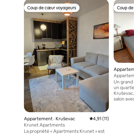
Coup de cœur voyageurs
Coup de
Coup de cœur voyageurs
Coup de
Appartem
Apparteme
Tout comp
Un grand
un quartie
Kruševac
salon avec
propriéta
dont vous aur
dispose d
Appartement · Kruševac
Note moyenne de 4,91
4,91 (11)
personnes,
Krunet Apartments
chambre 1 
La propriété « Apartments Krunet » est
placard, d