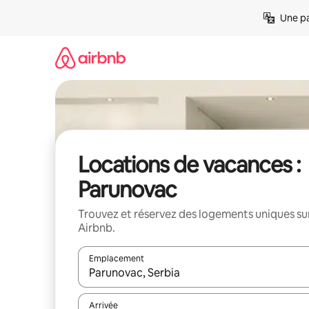
Aller
Une pa
directement
au
contenu
Locations de vacances :
Parunovac
Trouvez et réservez des logements uniques su
Airbnb.
Emplacement
Quand les résultats sont affichés, parcourez-les en 
Arrivée