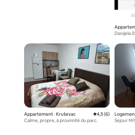
Appartem
Danijela 
Appartement · Kruševac
Note moyenne de 4,
4,5 (6)
Logement 
Calme, propre, à proximité du parc.
Séjour Mi