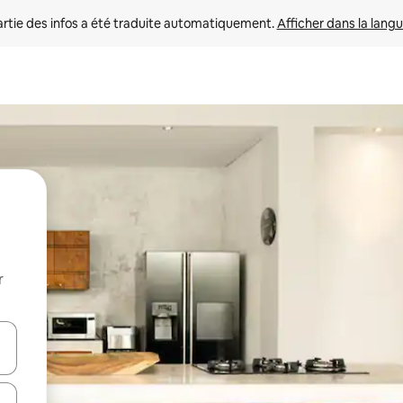
rtie des infos a été traduite automatiquement. 
Afficher dans la langu
r
utilisant les flèches vers le haut et vers le bas, ou en appuyant dessus 