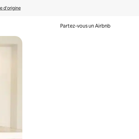
e d'origine
Partez-vous un Airbnb
et en les faisant glisser.