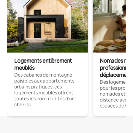
Logements entièrement
Nomades num
meublés
professionnel
déplacement
Des cabanes de montagne
paisibles aux appartements
Des logements
urbains pratiques, ces
pour les profes
logements meublés offrent
nomades et trav
toutes les commodités d'un
distance avec le
chez-soi.
espaces de trav