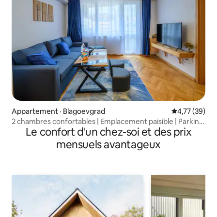
Appartement · Blagoevgrad
Note moyenne
4,77 (39)
2 chambres confortables | Emplacement paisible | Parking
Le confort d'un chez-soi et des prix
gratuit
mensuels avantageux