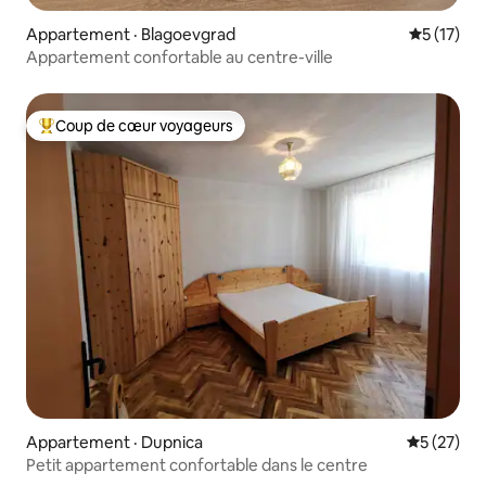
Appartement · Blagoevgrad
Note moye
5 (17)
Appartement confortable au centre-ville
Coup de cœur voyageurs
Coup de cœur voyageurs parmi les plus aimés
Appartement · Dupnica
Note moye
5 (27)
Petit appartement confortable dans le centre