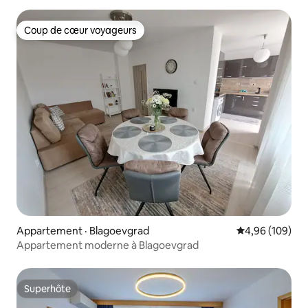
Coup de cœur voyageurs
Coup de cœur voyageurs
Appartement · Blagoevgrad
Note moyenne 
4,96 (109)
Appartement moderne à Blagoevgrad
Superhôte
Superhôte