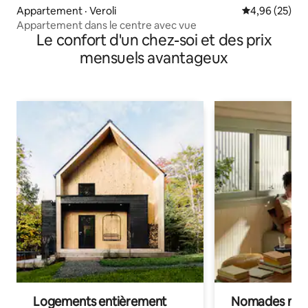
Appartement · Veroli
Note moyenne
4,96 (25)
Appartement dans le centre avec vue
Le confort d'un chez-soi et des prix
mensuels avantageux
Logements entièrement
Nomades num