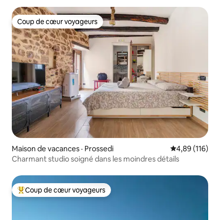
Coup de cœur voyageurs
Coup de cœur voyageurs
Maison de vacances · Prossedi
Note moyenne 
4,89 (116)
Charmant studio soigné dans les moindres détails
Coup de cœur voyageurs
Coup de cœur voyageurs parmi les plus aimés