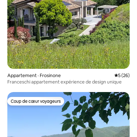
Appartement · Frosinone
Note moye
5 (26)
Franceschi appartement expérience de design unique
Coup de cœur voyageurs
Coup de cœur voyageurs