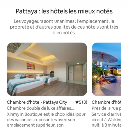
Pattaya : les hôtels les mieux notés
Les voyageurs sont unanimes : l'emplacement, la
propreté et d'autres qualités de ces hôtels sont très
bien notés.
Chambre d'hôtel · Pattaya City
Note moyenne de 5 sur 5,
5 (3)
Chambre d'hôtel · 
Chambre double de luxe affaires
Près de la rue pié
Xinmylin Boutique
sable, de la piscin
Xinmylin Boutique est le choix idéal pour
Service d'arrivée 
mètres du grand m
des vacances reposantes avec son
direct à Walking S
supermarché 24 he
emplacement supérieur, son
nuit, à 3 minutes 