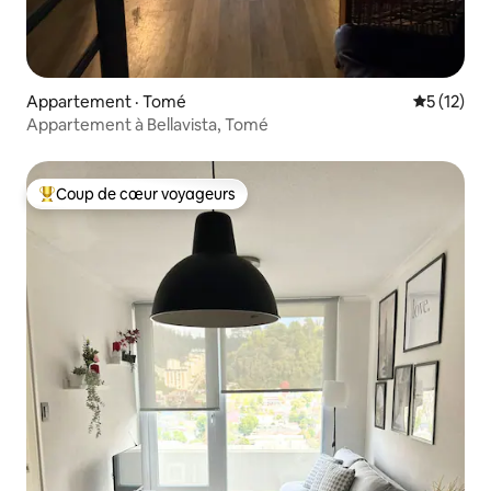
Appartement · Tomé
Note moye
5 (12)
Appartement à Bellavista, Tomé
Coup de cœur voyageurs
Coup de cœur voyageurs parmi les plus aimés