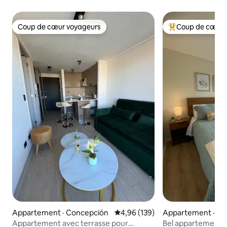
Coup de cœur voyageurs
Coup de cœur 
Coup de cœur voyageurs
Coup de cœur voy
Appartement · Concepción
Note moyenne de 4,96 sur 5, 1
4,96 (139)
Appartement · Ta
Appartement avec terrasse pour
Bel appartement c