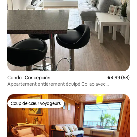
Condo · Concepción
Note moyenne
4,99 (68)
Appartement entièrement équipé Collao avec
stationnement
Coup de cœur voyageurs
Coup de cœur voyageurs