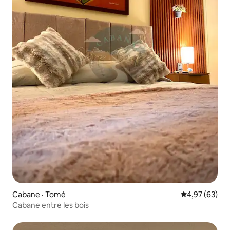
Cabane · Tomé
Note moyenne
4,97 (63)
Cabane entre les bois