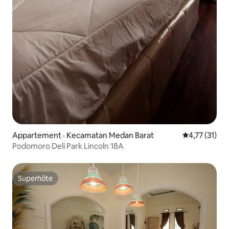
Appartement · Kecamatan Medan Barat
Note moyenne
4,77 (31)
Podomoro Deli Park Lincoln 18A
Superhôte
Superhôte