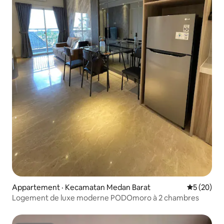
Appartement · Kecamatan Medan Barat
Note moye
5 (20)
Logement de luxe moderne PODOmoro à 2 chambres