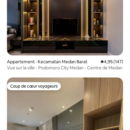
Appartement · Kecamatan Medan Barat
Note moyenne 
4,95 (147)
Vue sur la ville - Podomoro City Medan - Centre de Medan
Coup de cœur voyageurs
Coup de cœur voyageurs