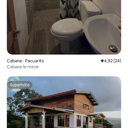
Cabane · Pacuarito
Note moyenne
4,92 (24)
Cabane le miroir
Superhôte
Superhôte