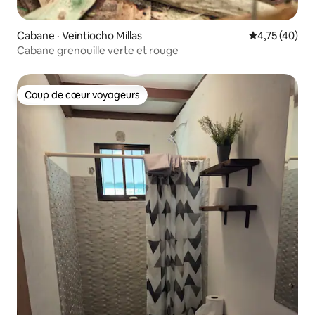
Cabane · Veintiocho Millas
Note moyenne
4,75 (40)
Cabane grenouille verte et rouge
Coup de cœur voyageurs
Coup de cœur voyageurs