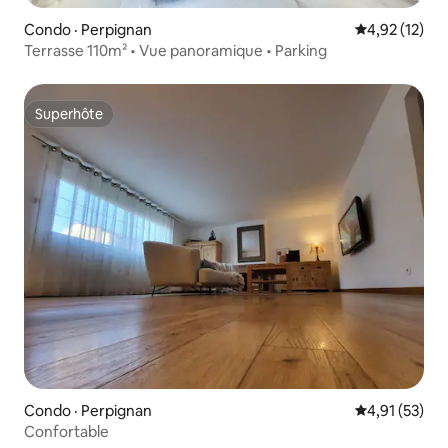
Condo · Perpignan
Note moyenne
4,92 (12)
Terrasse 110m² • Vue panoramique • Parking
Superhôte
Superhôte
Condo · Perpignan
Note moyenne
4,91 (53)
Confortable