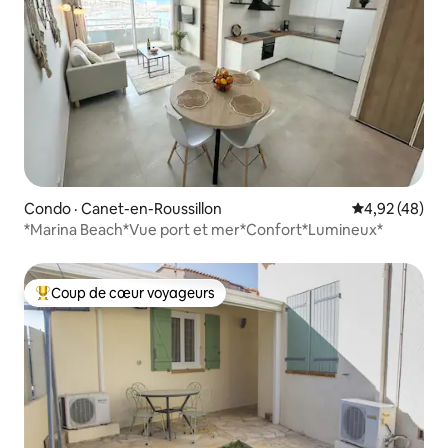
Condo · Canet-en-Roussillon
Note moyenne
4,92 (48)
*Marina Beach*Vue port et mer*Confort*Lumineux*
Coup de cœur voyageurs
Coup de cœur voyageurs parmi les plus aimés