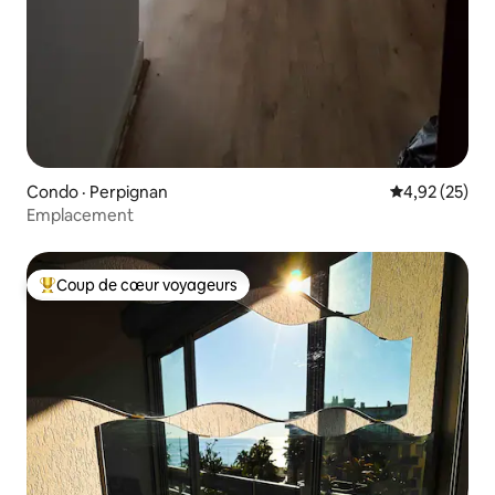
Condo · Perpignan
Note moyenne
4,92 (25)
Emplacement
Coup de cœur voyageurs
Coup de cœur voyageurs parmi les plus aimés