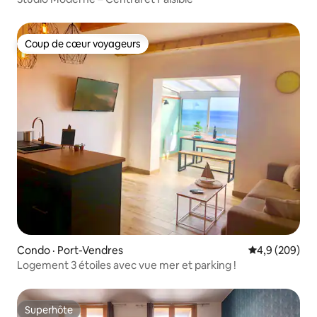
Coup de cœur voyageurs
Coup de cœur voyageurs
Condo · Port-Vendres
Note moyenne
4,9 (209)
Logement 3 étoiles avec vue mer et parking !
Superhôte
Superhôte