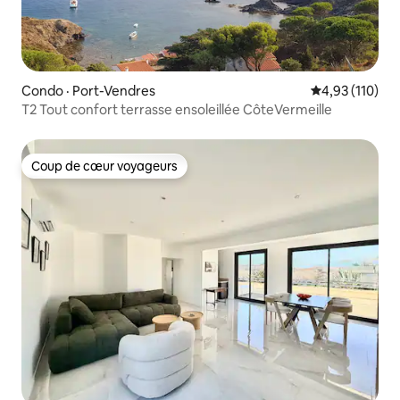
Condo · Port-Vendres
Note moyenne 
4,93 (110)
T2 Tout confort terrasse ensoleillée CôteVermeille
Coup de cœur voyageurs
Coup de cœur voyageurs