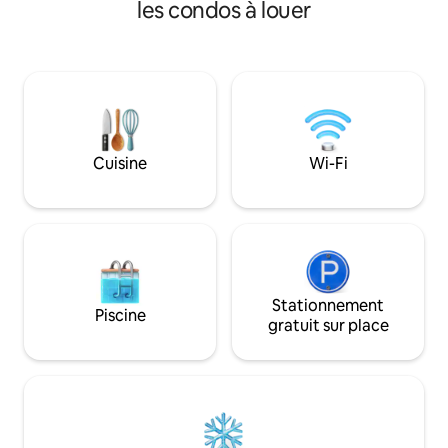
du tourisme Balcon 15m2 : table et salon
les condos à louer
Cuisine équipée : 
micro-onde, réfri
lave-vaisselle, lav
Chambre : lit coff
Salon : canapé-lit 
douche/WC/lavab
Locaux vélo et po
Cuisine
Wi-Fi
Stationnement
Piscine
gratuit sur place