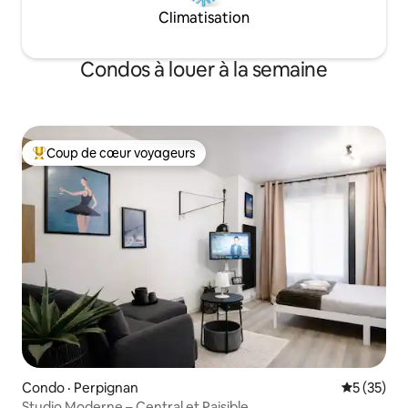
Climatisation
Condos à louer à la semaine
Coup de cœur voyageurs
Coup de cœur voyageurs parmi les plus aimés
Condo · Perpignan
Note moye
5 (35)
Studio Moderne – Central et Paisible