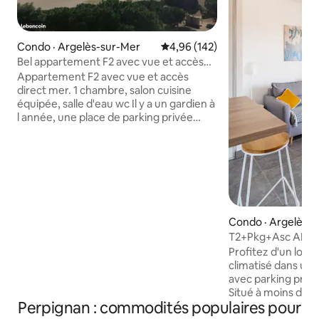
Condo · Argelès-sur-Mer
Note moyenne de 4,96 sur 5, 1
4,96 (142)
Bel appartement F2 avec vue et accès
direct mer
Appartement F2 avec vue et accès
direct mer. 1 chambre, salon cuisine
équipée, salle d'eau wc Il y a un gardien à
l année, une place de parking privée
devant la résidence, c est au 4 ème
étage avec ascenseur. Endroit calme.
Pavillon bleu Clés remise sur place.
Ouvert à la location toute l'année.
(draps, serviettes et torchons ne sont
pas fournis ou en supplément sur
demande). Me contacter pour plusieurs
Condo · Argelès-
semaines, pour débloquer les dates.
T2+Pkg+Asc ARGEL
(toujours avec arrivée et départ les
Vue Pinède
Profitez d'un log
samedis.)
climatisé dans un
avec parking priv
Situé à moins de 5m
Perpignan : commodités populaires pour
à côté de tous com