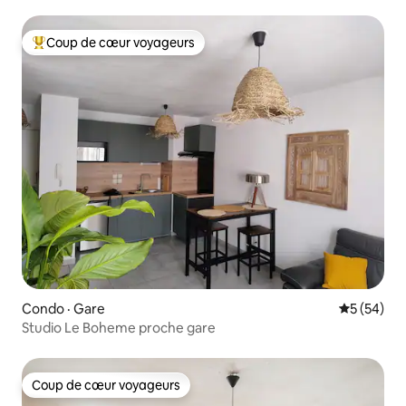
Coup de cœur voyageurs
Coup de cœur voyageurs parmi les plus aimés
Condo · Gare
Note moye
5 (54)
Studio Le Boheme proche gare
Coup de cœur voyageurs
Coup de cœur voyageurs