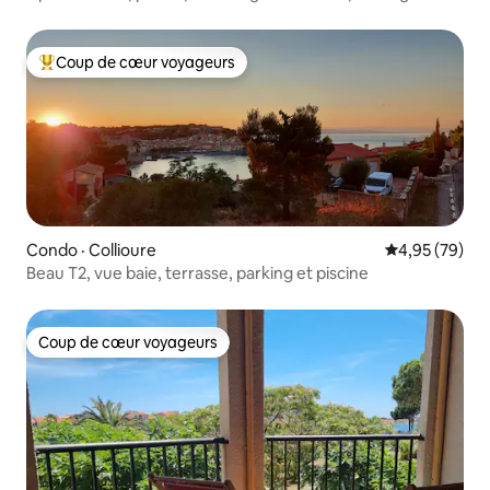
Coup de cœur voyageurs
Coup de cœur voyageurs parmi les plus aimés
Condo · Collioure
Note moyenne
4,95 (79)
Beau T2, vue baie, terrasse, parking et piscine
Coup de cœur voyageurs
Coup de cœur voyageurs