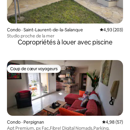
Condo · Saint-Laurent-de-la-Salanque
Note moyenne 
4,93 (203)
Studio proche de la mer
Copropriétés à louer avec piscine
Coup de cœur voyageurs
Coup de cœur voyageurs
Condo · Perpignan
Note moyenne
4,98 (57)
Apt Premium, px Fac,Fibre! Digital Nomads,Parking.