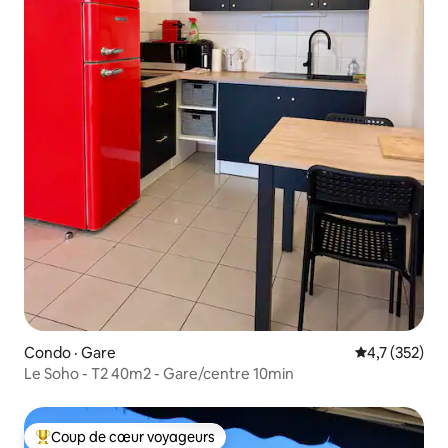
Condo · Gare
Note moyenne
4,7 (352)
Le Soho - T2 40m2 - Gare/centre 10min
Coup de cœur voyageurs
Coup de cœur voyageurs parmi les plus aimés