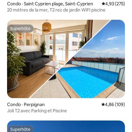
Condo · Saint Cyprien plage, Saint-Cyprien
Note moyenne 
4,93 (275)
20 mètres de la mer, T2 rez de jardin WIFI piscine
Superhôte
Superhôte
Condo · Perpignan
Note moyenne 
4,86 (109)
Joli T2 avec Parking et Piscine
Superhôte
Superhôte