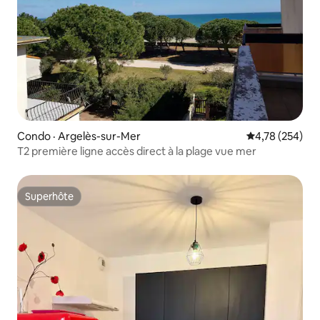
Condo · Argelès-sur-Mer
Note moyenne 
4,78 (254)
T2 première ligne accès direct à la plage vue mer
Superhôte
Superhôte