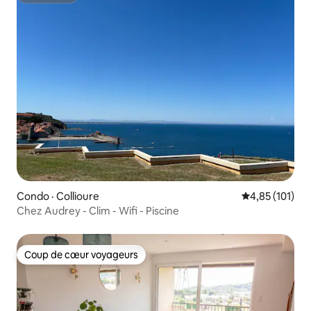
Condo · Collioure
Note moyenne 
4,85 (101)
Chez Audrey - Clim - Wifi - Piscine
Coup de cœur voyageurs
Coup de cœur voyageurs