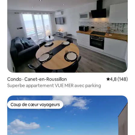
Condo · Canet-en-Roussillon
Note moyenne
4,8 (148)
Superbe appartement VUE MER avec parking
Coup de cœur voyageurs
Coup de cœur voyageurs