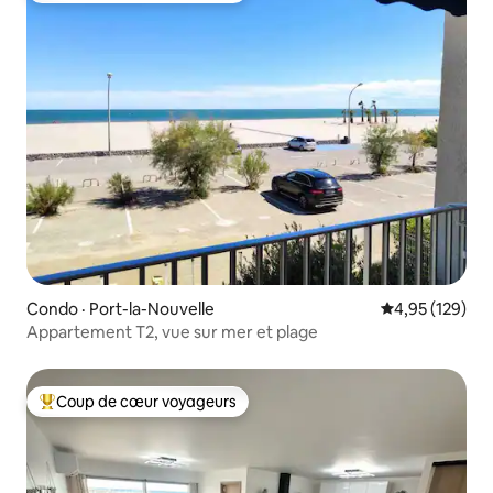
Condo · Port-la-Nouvelle
Note moyenne 
4,95 (129)
Appartement T2, vue sur mer et plage
Coup de cœur voyageurs
Coup de cœur voyageurs parmi les plus aimés